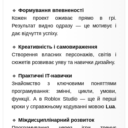
🔹
Формування впевненості
Кожен проект оживає прямо в грі.
Результат видно одразу — це мотивує і
дає відчуття успіху.
🔹
Креативність і самовираження
Створення власних персонажів, світів і
сюжетів розвиває уяву та навички дизайну.
🔹
Практичні IT-навички
Знайомство з ключовими поняттями
програмування: змінні, цикли, умови,
функції. А в Roblox Studio — ще й перші
кроки у справжньому кодуванні мовою
Lua
.
🔹
Міждисциплінарний розвиток
Програмування через ігри тренує