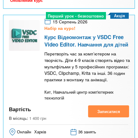
Оновлений курс
Акція
Перший урок - безкоштовно
15 Серпень 2026
Набір на курс!
Курс Відеомонтаж у VSDC Free
Video Editor. Навчання для дітей
Перетворіть час за компʼютером на
творчість. Діти 4-9 класів створять відео та
мультфільми у 5 професійних програмах:
VSDC, Clipchamp, Krita та інші. 36 годин
практики з монтажу та анімації.
Кит, Навчальний центр комп'ютерних
технологій
Вартість
Записатися
В місяць:
1 400
грн
Онлайн
Харків
36 занять