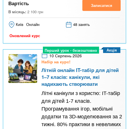
Вартість
Записатися
В місяць:
2 100
грн
Київ
Онлайн
48 занять
Оновлений курс
Акція
Перший урок - безкоштовно
10 Серпень 2026
Набір на курс!
Літній онлайн IT-табір для дітей
1–7 класів: канікули, які
надихають створювати
Літні канікули з користю: IT-табір
для дітей 1-7 класів.
Програмування ігор, мобільні
додатки та 3D-моделювання за 2
тижні. 80% практики в невеликих