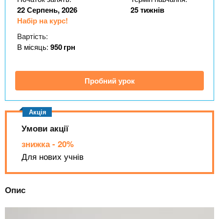
n
MBA
е
и
22 Серпень, 2026
25 тижнів
р
х
t
Набір на курс!
і
Онлайн курси
а
з
Вартість:
л
а
В місяць:
950
грн
s
у
к
За кордоном
.
л
Пробний урок
а
i
д
і
Умови акції
n
в
знижка - 20%
f
Для нових учнів
o
Опис