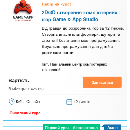
Набір на курс!
2D/3D створення комп'ютерних
ігор Game & App Studio
Від гравця до розробника ігор за 12 тижнів.
Створіть власні платформери, шутери та
стратегії без знання мов програмування.
Візуальне програмування для дітей з
розвитком логіки.
Кит, Навчальний центр комп'ютерних
технологій
Вартість
Записатися
В місяць:
1 425
грн
Київ
Онлайн
12 тижнів
Оновлений курс
Акція
Перший урок - безкоштовно