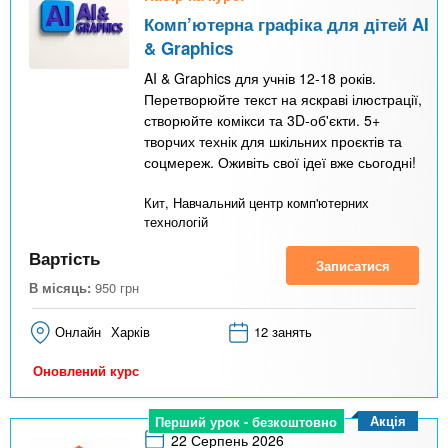
Комп’ютерна графіка для дітей AI
& Graphics
AI & Graphics для учнів 12-18 років.
Перетворюйте текст на яскраві ілюстрації,
створюйте комікси та 3D-об'єкти. 5+
творчих технік для шкільних проєктів та
соцмереж. Оживіть свої ідеї вже сьогодні!
Кит, Навчальний центр комп'ютерних
технологій
Вартість
Записатися
В місяць:
950
грн
Онлайн
Харків
12 занять
Оновлений курс
Акція
Перший урок - безкоштовно
22 Серпень 2026