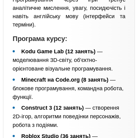
аналітичне мислення, увагу, посидючість і
навіть англійську мову (інтерфейси та
терміни).
Програма курсу:
Kodu Game Lab (12 занять)
—
моделювання 3D-світу, об’єктно-
орієнтоване візуальне програмування.
Minecraft на Code.org (8 занять)
—
блокове програмування, командна робота,
функції.
Construct 3 (12 занять)
— створення
2D-ігор, алгоритми поведінки персонажів,
робота з подіями.
Roblox Studio (36 занять)
—