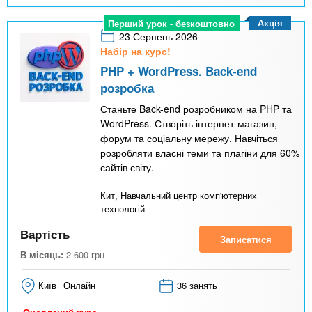
Акція
Перший урок - безкоштовно
23 Серпень 2026
Набір на курс!
PHP + WordPress. Back-end
розробка
Станьте Back-end розробником на PHP та
WordPress. Створіть інтернет-магазин,
форум та соціальну мережу. Навчіться
розробляти власні теми та плагіни для 60%
сайтів світу.
Кит, Навчальний центр комп'ютерних
технологій
Вартість
Записатися
В місяць:
2 600
грн
Київ
Онлайн
36 занять