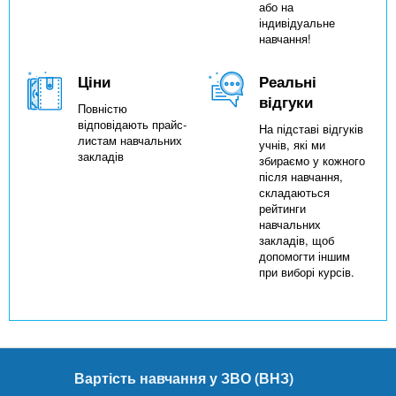
або на
індивідуальне
навчання!
Ціни
Реальні
відгуки
Повністю
відповідають прайс-
На підставі відгуків
листам навчальних
учнів, які ми
закладів
збираємо у кожного
після навчання,
складаються
рейтинги
навчальних
закладів, щоб
допомогти іншим
при виборі курсів.
Вартість навчання у ЗВО (ВНЗ)