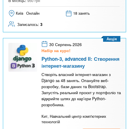
В місяць:
950
грн
Київ
Онлайн
18 занять
Записалось:
3
Акція
30 Серпень 2026
Набір на курс!
Python-3, advanced II: Створення
інтернет-магазину
Створіть власний інтернет-магазин з
Django за 48 занять. Опануйте веб-
розробку, бази даних та Bootstrap.
Запустіть реальний проєкт у портфоліо та
відкрийте шлях до кар'єри Python-
розробника.
Кит, Навчальний центр комп'ютерних
технологій