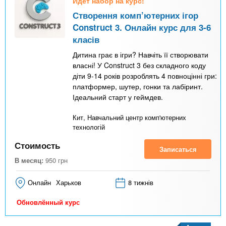
Идёт набор на курс!
Створення комп’ютерних ігор
Construct 3. Онлайн курс для 3-6
класів
Дитина грає в ігри? Навчіть її створювати
власні! У Construct 3 без складного коду
діти 9-14 років розроблять 4 повноцінні гри:
платформер, шутер, гонки та лабіринт.
Ідеальний старт у геймдев.
Кит, Навчальний центр комп'ютерних
технологій
Стоимость
Записаться
В месяц:
950
грн
Онлайн
Харьков
8 тижнів
Обновлённый курс