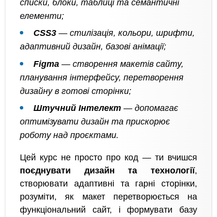
списки, блоки, таблиці та семантичні
елементи;
CSS3
— стилізація, кольори, шрифти,
адаптивний дизайн, базові анімації;
Figma
— створення макетів сайту,
планування інтерфейсу, перетворення
дизайну в готові сторінки;
Штучний Інтелект
— допомагає
оптимізувати дизайн та прискорює
роботу над проєктами.
Цей курс не просто про код — ти вчишся
поєднувати дизайн та технології
,
створювати адаптивні та гарні сторінки,
розуміти, як макет перетворюється на
функціональний сайт, і формувати базу