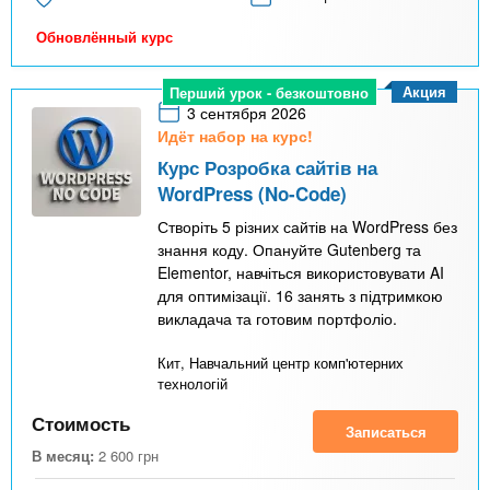
Обновлённый курс
Акция
Перший урок - безкоштовно
3 сентября 2026
Идёт набор на курс!
Курс Розробка сайтів на
WordPress (No-Code)
Створіть 5 різних сайтів на WordPress без
знання коду. Опануйте Gutenberg та
Elementor, навчіться використовувати AI
для оптимізації. 16 занять з підтримкою
викладача та готовим портфоліо.
Кит, Навчальний центр комп'ютерних
технологій
Стоимость
Записаться
В месяц:
2 600
грн