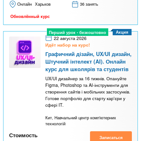
Онлайн
Харьков
36 занять
Обновлённый курс
Акция
Перший урок - безкоштовно
22 августа 2026
Идёт набор на курс!
Графичний дізайн, UX/UI дизайн,
Штучний інтелект (AI). Онлайн
курс для школярів та студентів
UX/UI дизайнер за 16 тижнів. Опануйте
Figma, Photoshop та AI-інструменти для
створення сайтів і мобільних застосунків.
Готове портфоліо для старту кар'єри у
сфері IT.
Кит, Навчальний центр комп'ютерних
технологій
Стоимость
Записаться