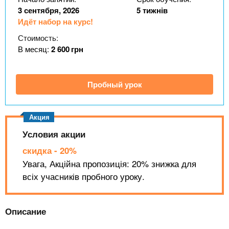
n
MBA
р
х
3 сентября, 2026
5 тижнів
ж
з
t
Идёт набор на курс!
а
Онлайн курсы
н
а
Стоимость:
и
в
В месяц:
2 600
грн
s
ю
е
За рубежом
.
д
Пробный урок
е
i
н
и
Условия акции
n
й
скидка - 20%
f
Увага, Акційна пропозиція: 20% знижка для
всіх учасників пробного уроку.
o
Описание