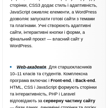
сторінки, CSS3 додає стиль і адаптивність,
JavaScript оживляє елементи, а WordPress
дозволяє запускати готові сайти з темами
та плагінами. Учні створюють адаптивні
сайти, інтерактивні кнопки і форми, а
фінальний проєкт — власний сайт у
WordPress.
Web-академія
. Для старшокласників
10–11 класів та студентів. Комплексна
програма включає і
Front-end
, і
Back-end
.
HTML, CSS і JavaScript формують сторінки
та інтерактивність, PHP і Laravel
відповідають за
серверну частину сайту
— бази даних, динамічні сторінки та логіку