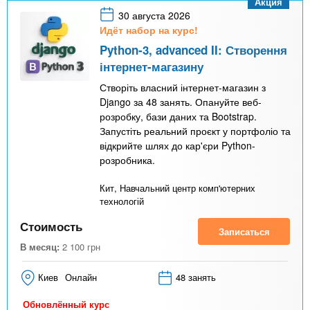
Акция
30 августа 2026
Идёт набор на курс!
Python-3, advanced II: Створення
інтернет-магазину
Створіть власний інтернет-магазин з
Django за 48 занять. Опануйте веб-
розробку, бази даних та Bootstrap.
Запустіть реальний проєкт у портфоліо та
відкрийте шлях до кар'єри Python-
розробника.
Кит, Навчальний центр комп'ютерних
технологій
Стоимость
Записаться
В месяц:
2 100
грн
Киев
Онлайн
48 занять
Обновлённый курс