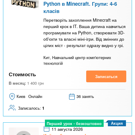
Python в Minecraft. Групи: 4-6
класів
Перетворіть захоплення Minecraft на
перший крок в IT. Ваша дитина навчиться
програмувати на Python, створювати 3D-
об'єкти та власні міні-ігри. Від змінних до
цілих міст - результат одразу видно у грі.
Кит, Навчальний центр комп'ютерних
технологій
Стоимость
Записаться
В месяц:
1 400
грн
Киев
Онлайн
36 занять
Записалось:
1
Акция
Перший урок - безкоштовно
11 августа 2026