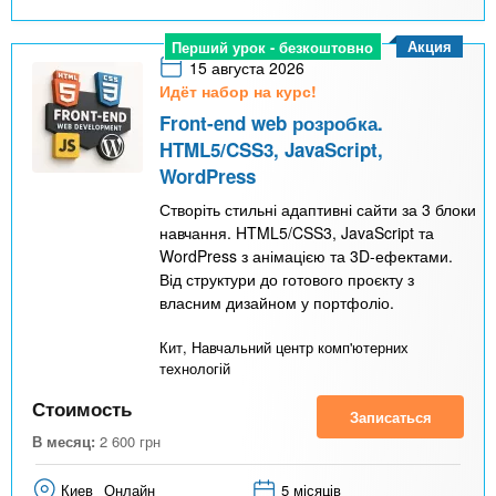
Акция
Перший урок - безкоштовно
15 августа 2026
Идёт набор на курс!
Front-end web розробка.
HTML5/CSS3, JavaScript,
WordPress
Створіть стильні адаптивні сайти за 3 блоки
навчання. HTML5/CSS3, JavaScript та
WordPress з анімацією та 3D-ефектами.
Від структури до готового проєкту з
власним дизайном у портфоліо.
Кит, Навчальний центр комп'ютерних
технологій
Стоимость
Записаться
В месяц:
2 600
грн
Киев
Онлайн
5 місяців