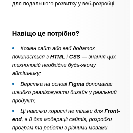
для подальшого розвитку у веб-розробці.
Навіщо це потрібно?
Кожен сайт або веб-додаток
починається з
HTML
і
CSS
— знання цих
технологій необхідне будь-якому
айтішнику;
Верстка на основі
Figma
допомагає
швидко реалізовувати дизайн у реальний
продукт;
Ці навички корисні не тільки для
Front-
end
, а й для модерації сайтів, розробки
програм та роботи з різними мовами