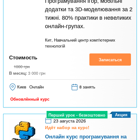
Програмування ігор, мобільні
додатки та 3D-моделювання за 2
тижні. 80% практики в невеликих
онлайн-групах.
Кит, Навчальний центр комп'ютерних
технологій
Стоимость
Записаться
1000
грн
В месяц:
3 000
грн
Киев
Онлайн
8 занять
Обновлённый курс
Акция
Перший урок - безкоштовно
23 августа 2026
Идёт набор на курс!
Онлайн курс програмування на