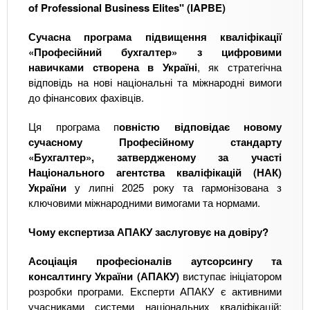
of Professional Business Elites" (IAPBE)
Сучасна програма підвищення кваліфікації
«Професійний бухгалтер» з цифровими
навичками створена в Україні
, як стратегічна
відповідь на нові національні та міжнародні вимоги
до фінансових фахівців.
Ця програма п
овністю відповідає новому
сучасному Професійному стандарту
«Бухгалтер», затвердженому за участі
Національного агентства кваліфікацій (НАК)
України
у липні 2025 року та гармонізована з
ключовими міжнародними вимогами та нормами.
Чому експертиза АПАКУ заслуговує на довіру?
Асоціація професіоналів аутсорсингу та
консалтингу України (АПАКУ)
виступає ініціатором
розробки програми. Експерти АПАКУ є активними
учасниками системи національних кваліфікацій: