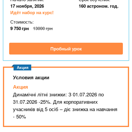
n
MBA
р
х
17 ноября, 2026
160 астроном. год.
ж
з
t
Идёт набор на курс!
а
Онлайн курсы
н
а
Стоимость:
и
в
9 750
грн
13000
грн
s
ю
е
За рубежом
.
д
Пробный урок
е
i
н
и
Условия акции
n
й
Акция
f
Динамічні літні знижки: З 01.07.2026 по
31.07.2026 -25%. Для корпоративних
учасників від 5 осіб – діє знижка на навчання
o
- 50%