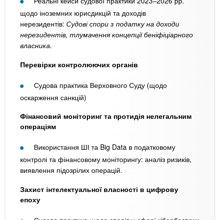
Реальні кейси судової практики 2023–2026 рр.
щодо іноземних юрисдикцій та доходів
нерезидентів:
Судові спори з податку на доходи
нерезидентів, тлумачення концепції беніфіціарного
власника.
Перевірки контролюючих органів
Судова практика Верховного Суду (щодо
оскарження санкцій)
Фінансовий моніторинг та протидія нелегальним
операціям
Використання ШІ та Big Data в податковому
контролі та фінансовому моніторингу: аналіз ризиків,
виявлення підозрілих операцій.
Захист інтелектуальної власності в цифрову
епоху
Судова практика щодо спорів у сфері кібербезпеки