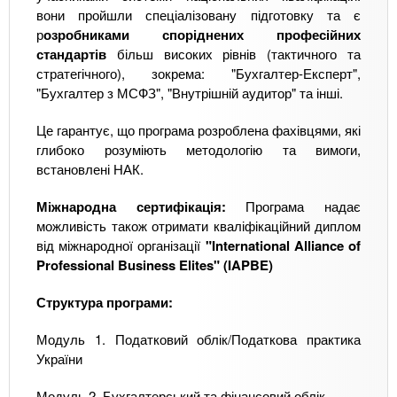
вони пройшли спеціалізовану підготовку та є
р
озробниками споріднених професійних
стандартів
більш високих рівнів (тактичного та
стратегічного), зокрема: "Бухгалтер-Експерт",
"Бухгалтер з МСФЗ", "Внутрішній аудитор" та інші.
Це гарантує, що програма розроблена фахівцями, які
глибоко розуміють методологію та вимоги,
встановлені НАК.
Міжнародна сертифікація:
Програма надає
можливість також отримати кваліфікаційний диплом
від міжнародної організації
"International Alliance of
Professional Business Elites" (IAPBE)
Структура програми:
Модуль 1. Податковий облік/Податкова практика
України
Модуль 2. Бухгалтерський та фінансовий облік