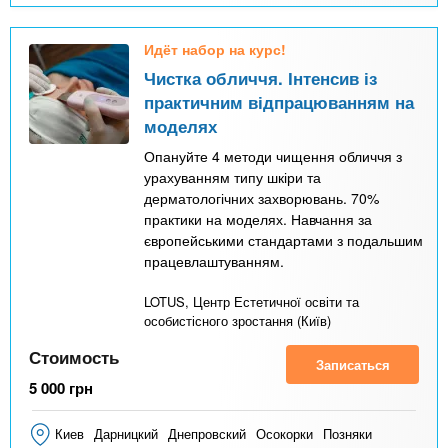
Идёт набор на курс!
Чистка обличчя. Інтенсив із
практичним відпрацюванням на
моделях
Опануйте 4 методи чищення обличчя з
урахуванням типу шкіри та
дерматологічних захворювань. 70%
практики на моделях. Навчання за
європейськими стандартами з подальшим
працевлаштуванням.
LOTUS, Центр Естетичної освіти та
особистісного зростання (Київ)
Стоимость
Записаться
5 000
грн
Киев
Дарницкий
Днепровский
Осокорки
Позняки