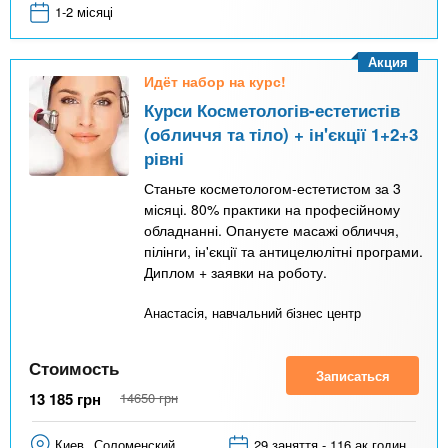
1-2 місяці
Акция
Идёт набор на курс!
Курси Косметологів-естетистів
(обличчя та тіло) + ін'єкції 1+2+3
рівні
Станьте косметологом-естетистом за 3
місяці. 80% практики на професійному
обладнанні. Опануєте масажі обличчя,
пілінги, ін'єкції та антицелюлітні програми.
Диплом + заявки на роботу.
Анастасія, навчальний бізнес центр
Стоимость
Записаться
13 185
грн
14650
грн
Киев
Соломенский
29 заняття - 116 ак годин