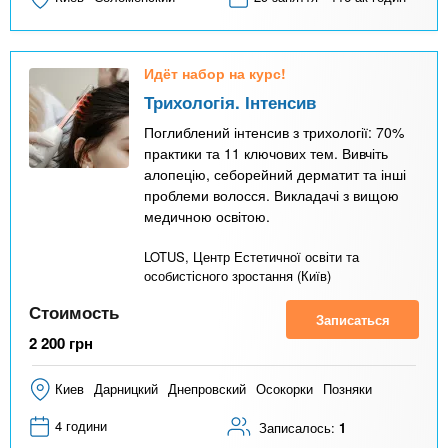
Идёт набор на курс!
Трихологія. Інтенсив
Поглиблений інтенсив з трихології: 70%
практики та 11 ключових тем. Вивчіть
алопецію, себорейний дерматит та інші
проблеми волосся. Викладачі з вищою
медичною освітою.
LOTUS, Центр Естетичної освіти та
особистісного зростання (Київ)
Стоимость
Записаться
2 200
грн
Киев
Дарницкий
Днепровский
Осокорки
Позняки
4 години
Записалось:
1