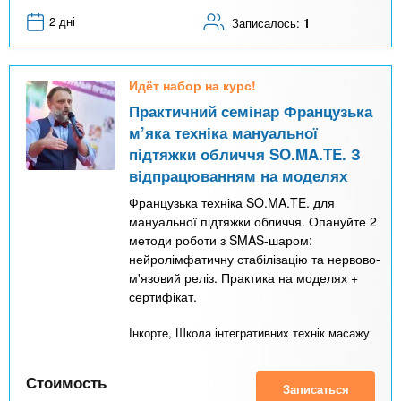
2 дні
Записалось:
1
Идёт набор на курс!
Практичний семінар Французька
м’яка техніка мануальної
підтяжки обличчя SO.MA.TE. З
відпрацюванням на моделях
Французька техніка SO.MA.TE. для
мануальної підтяжки обличчя. Опануйте 2
методи роботи з SMAS-шаром:
нейролімфатичну стабілізацію та нервово-
м'язовий реліз. Практика на моделях +
сертифікат.
Інкорте, Школа інтегративних технік масажу
Стоимость
Записаться