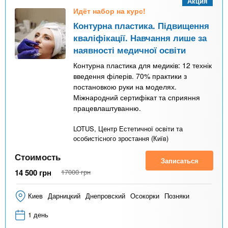
n
MBA
Акция
р
х
Идёт набор на курс!
ж
з
t
а
Контурна пластика. Підвищення
Онлайн курсы
н
а
кваліфікації. Навчання лише за
и
в
наявності медичної освіти
s
ю
е
За рубежом
Контурна пластика для медиків: 12 технік
введення філерів. 70% практики з
.
д
постановкою руки на моделях.
е
Міжнародний сертифікат та сприяння
i
н
працевлаштуванню.
и
LOTUS, Центр Естетичної освіти та
n
й
особистісного зростання (Київ)
Стоимость
Записаться
f
14 500
грн
17000
грн
o
Киев
Дарницкий
Днепровский
Осокорки
Позняки
1 день