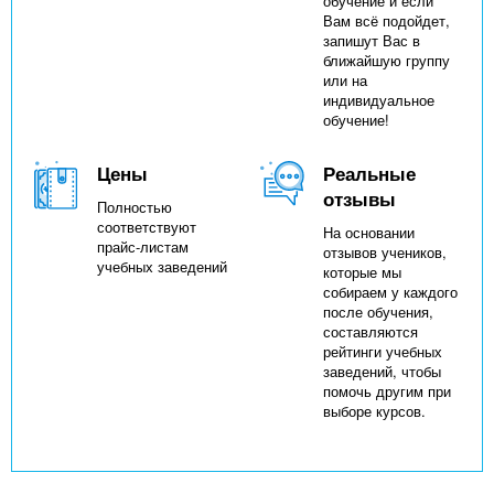
обучение и если
Вам всё подойдет,
запишут Вас в
ближайшую группу
или на
индивидуальное
обучение!
Цены
Реальные
отзывы
Полностью
соответствуют
На основании
прайс-листам
отзывов учеников,
учебных заведений
которые мы
собираем у каждого
после обучения,
составляются
рейтинги учебных
заведений, чтобы
помочь другим при
выборе курсов.