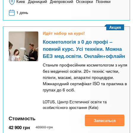
Киев
Дарницкий
Днепровский
Осокорки
Позняки
1 день
Акция
Идёт набор на курс!
Косметологія з 0 до профі –
повний курс. Усі техніки. Можна
БЕЗ мед.освіти. Онлайн+офлайн
Станьте професійним косметологом з нуля
без медичної освіти. 20+ технік: чистки,
пілінги, масажі, апаратні процедури.
Міжнародний сертифікат ISO та практика в
групах до 6 осіб.
LOTUS, Центр Естетичної освіти та
особистісного зростання (Київ)
Стоимость
Записаться
42 900
грн
48900
грн