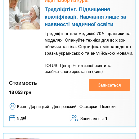
n
MBA
р
х
ж
Тредліфтінг. Підвищення
з
t
а
кваліфікації. Навчання лише за
Онлайн курсы
н
а
наявності медичної освіти
и
в
s
Тредліфтінг для медиків: 70% практики на
ю
е
За рубежом
моделях. Опануйте техніки для всіх зон
обличчя та тіла. Сертифікат міжнародного
.
д
зразка українською та англійською мовами.
е
i
н
LOTUS, Центр Естетичної освіти та
особистісного зростання (Київ)
и
n
й
Стоимость
Записаться
18 053
грн
f
Киев
Дарницкий
Днепровский
Осокорки
Позняки
o
2 дні
Записалось:
1