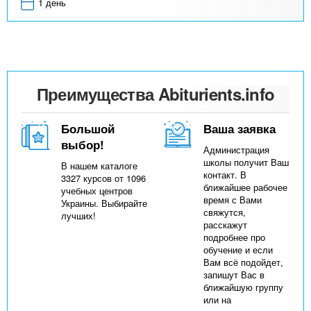
1 день
Преимущества Abiturients.info
Большой
Ваша заявка
выбор!
Администрация
школы получит Ваш
В нашем каталоге
контакт. В
3327 курсов от 1096
ближайшее рабочее
учебных центров
время с Вами
Украины. Выбирайте
свяжутся,
лучших!
расскажут
подробнее про
обучение и если
Вам всё подойдет,
запишут Вас в
ближайшую группу
или на