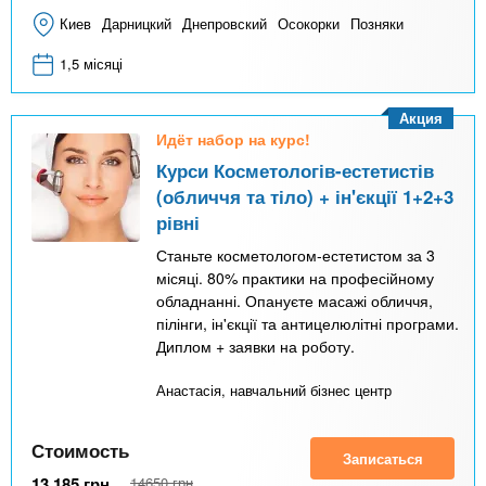
Киев
Дарницкий
Днепровский
Осокорки
Позняки
1,5 місяці
Акция
Идёт набор на курс!
Курси Косметологів-естетистів
(обличчя та тіло) + ін'єкції 1+2+3
рівні
Станьте косметологом-естетистом за 3
місяці. 80% практики на професійному
обладнанні. Опануєте масажі обличчя,
пілінги, ін'єкції та антицелюлітні програми.
Диплом + заявки на роботу.
Анастасія, навчальний бізнес центр
Стоимость
Записаться
13 185
грн
14650
грн