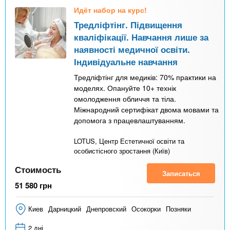
Идёт набор на курс!
Тредліфтінг. Підвищення
кваліфікації. Навчання лише за
наявності медичної освіти.
Індивідуальне навчання
Тредліфтінг для медиків: 70% практики на
моделях. Опануйте 10+ технік
омолодження обличчя та тіла.
Міжнародний сертифікат двома мовами та
допомога з працевлаштуванням.
LOTUS, Центр Естетичної освіти та
особистісного зростання (Київ)
Стоимость
Записаться
51 580
грн
Киев
Дарницкий
Днепровский
Осокорки
Позняки
2 дні