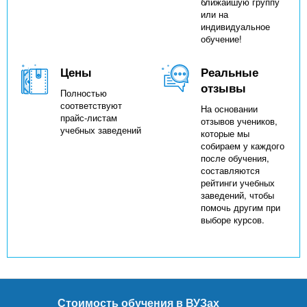
ближайшую группу
или на
индивидуальное
обучение!
Цены
Реальные
отзывы
Полностью
соответствуют
На основании
прайс-листам
отзывов учеников,
учебных заведений
которые мы
собираем у каждого
после обучения,
составляются
рейтинги учебных
заведений, чтобы
помочь другим при
выборе курсов.
Стоимость обучения в ВУЗах