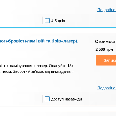
Подробно 
4-5 днів
ог+бровіст+ламі вій та брів+лазер).
Стоимост
2 500
грн
Запис
віст + ламінування + лазер. Опануйте 15+
тілом. Зворотній зв'язок від викладачів +
Подробно 
доступ назавжди