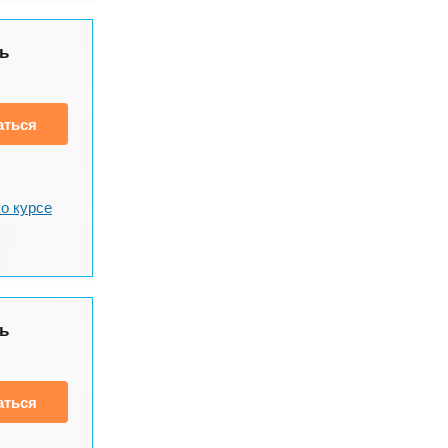
ь
аться
о курсе
ь
аться