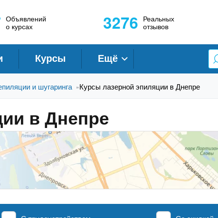
7
3276
Объявлений
Реальных
о курсах
отзывов
и
Курсы
Ещё
епиляции и шугаринга
Курсы лазерной эпиляции в Днепре
»
ии в Днепре