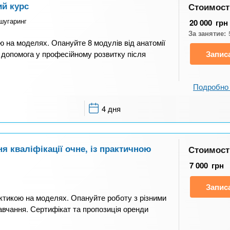
ий курс
Стоимост
 шугаринг
20 000
грн
За занятие:
ою на моделях. Опануйте 8 модулів від анатомії
а допомога у професійному розвитку після
Запис
Подробно 
4 дня
ня кваліфікації очне, із практичною
Стоимост
7 000
грн
Запис
актикою на моделях. Опануйте роботу з різними
авчання. Сертифікат та пропозиція оренди