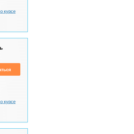
о курсе
ь
аться
о курсе