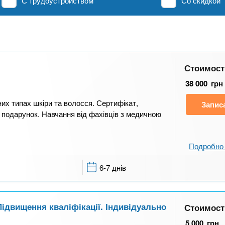
С трудоустройством
Со скидкой
Стоимост
38 000
грн
них типах шкіри та волосся. Сертифікат,
Запис
у подарунок. Навчання від фахівців з медичною
Подробно 
6-7 днів
Підвищення кваліфікації. Індивідуально
Стоимост
5 000
грн