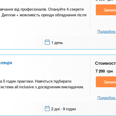
авчання від професіоналів. Опануйте 4 секрети
Запис
. Диплом + можливість оренди обладнання після
Подробно 
1 день
іляція
Стоимост
7 200
грн
 та 5 годин практики. Навчіться підбирати
Запис
Система all inclusive з досвідченим викладачем.
Подробно 
2 дні - 9 годин