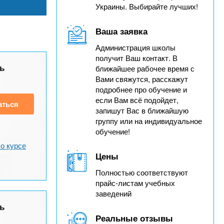
Украины. Выбирайте лучших!
Ваша заявка
Администрация школы
получит Ваш контакт. В
ь
ближайшее рабочее время с
Вами свяжутся, расскажут
подробнее про обучение и
если Вам всё подойдет,
аться
запишут Вас в ближайшую
группу или на индивидуальное
обучение!
о курсе
Цены
Полностью соответствуют
прайс-листам учебных
заведений
ь
Реальные отзывы