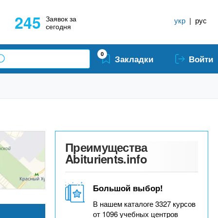
245
Заявок за
укр
|
рус
сегодня
0
Закладки
Войти
Преимущества
Abiturients.info
Большой выбор!
В нашем каталоге 3327 курсов
от 1096 учебных центров