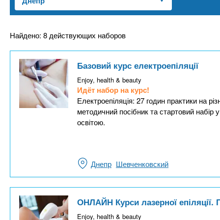
n
е
х
р
з
t
ж
а
а
Найдено: 8 действующих наборов
н
в
s
и
е
Базовий курс електроепіляції
ю
д
.
Enjoy, health & beauty
е
Идёт набор на курс!
н
Електроепіляція: 27 годин практики на різ
i
методичний посібник та стартовий набір 
и
освітою.
й
n
f
Днепр
Шевченковский
o
ОНЛАЙН Курси лазерної епіляції. 
Enjoy, health & beauty