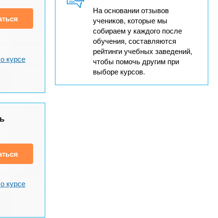
На основании отзывов
аться
учеников, которые мы
собираем у каждого после
обучения, составляются
рейтинги учебных заведений,
о курсе
чтобы помочь другим при
выборе курсов.
ь
аться
о курсе