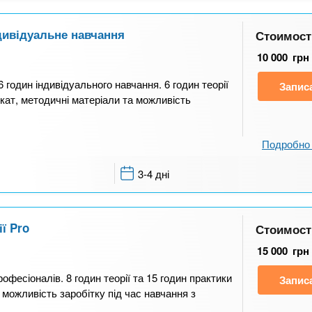
ндивідуальне навчання
Стоимост
10 000
грн
6 годин індивідуального навчання. 6 годин теорії
Запис
кат, методичні матеріали та можливість
Подробно 
3-4 дні
ї Pro
Стоимост
15 000
грн
офесіоналів. 8 годин теорії та 15 годин практики
Запис
 можливість заробітку під час навчання з