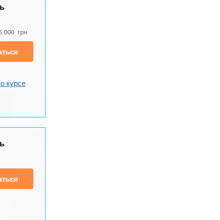
ь
5 000
грн
аться
о курсе
ь
аться