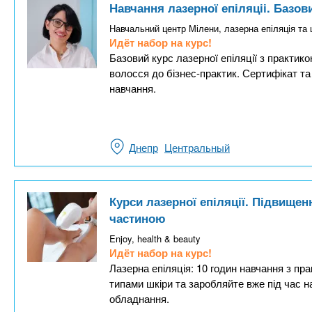
Навчання лазерної епіляціі. Базов
Навчальний центр Мілени, лазерна епіляція та
Идёт набор на курс!
Базовий курс лазерної епіляції з практик
волосся до бізнес-практик. Сертифікат т
навчання.
Днепр
Центральный
Курси лазерної епіляції. Підвищен
частиною
Enjoy, health & beauty
Идёт набор на курс!
Лазерна епіляція: 10 годин навчання з пр
типами шкіри та заробляйте вже під час н
обладнання.