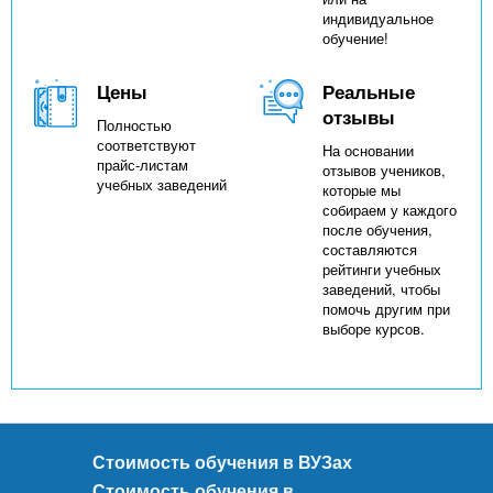
индивидуальное
обучение!
Цены
Реальные
отзывы
Полностью
соответствуют
На основании
прайс-листам
отзывов учеников,
учебных заведений
которые мы
собираем у каждого
после обучения,
составляются
рейтинги учебных
заведений, чтобы
помочь другим при
выборе курсов.
Стоимость обучения в ВУЗах
Стоимость обучения в