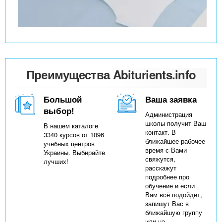
Преимущества Abiturients.info
Большой
Ваша заявка
выбор!
Администрация
школы получит Ваш
В нашем каталоге
контакт. В
3340 курсов от 1096
ближайшее рабочее
учебных центров
время с Вами
Украины. Выбирайте
свяжутся,
лучших!
расскажут
подробнее про
обучение и если
Вам всё подойдет,
запишут Вас в
ближайшую группу
или на