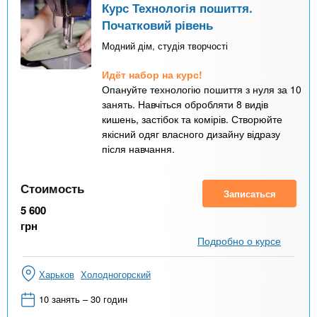
Курс Технологія пошиття.
Початковий рівень
Модний дім, студія творчості
Идёт набор на курс!
Опануйте технологію пошиття з нуля за 10
занять. Навчіться обробляти 8 видів
кишень, застібок та комірів. Створюйте
якісний одяг власного дизайну відразу
після навчання.
Стоимость
Записаться
5 600
грн
Подробно о курсе
Харьков
Холодногорский
10 занять – 30 годин