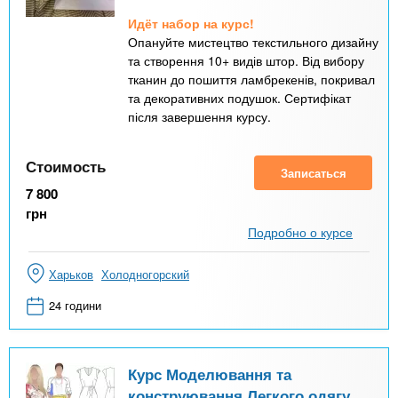
Идёт набор на курс!
Опануйте мистецтво текстильного дизайну
та створення 10+ видів штор. Від вибору
тканин до пошиття ламбрекенів, покривал
та декоративних подушок. Сертифікат
після завершення курсу.
Стоимость
Записаться
7 800
грн
Подробно о курсе
Харьков
Холодногорский
24 години
Курс Моделювання та
конструювання Легкого одягу