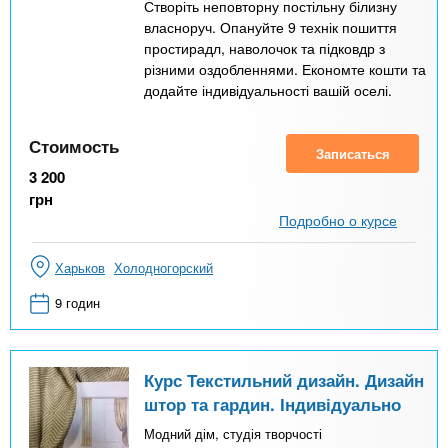
Створіть неповторну постільну білизну
власноруч. Опануйте 9 технік пошиття
простирадл, наволочок та підковдр з
різними оздобленнями. Економте кошти та
додайте індивідуальності вашій оселі.
Стоимость
Записаться
3 200
грн
Подробно о курсе
Харьков
Холодногорский
9 годин
Курс Текстильний дизайн. Дизайн
штор та гардин. Індивідуально
Модний дім, студія творчості