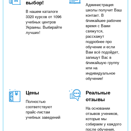
выбор!
Администрация
школы получит Ваш
В нашем каталоге
контакт. В
3320 курсов от 1096
ближайшее рабочее
учебных центров
время с Вами
Украины. Выбирайте
свяжутся,
лучших!
расскажут
подробнее про
обучение и если
Вам всё подойдет,
запишут Вас в
ближайшую группу
или на
индивидуальное
обучение!
Цены
Реальные
отзывы
Полностью
соответствуют
На основании
прайс-листам
отзывов учеников,
учебных заведений
которые мы
собираем у каждого
после обучения,