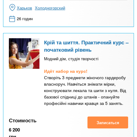
Харьков
Холодногорский
26 годин
Крій та шиття. Практичний курс –
початковий рівень
Модний дім, студія творчості
Идёт набор на курс!
Створіть 3 предмети жіночого гардеробу
власноруч. Навчіться знімати мірки,
конструювати лекала та шити з нуля. Від
базової спідниці до штанів - опануйте
професійні навички кравця за 5 занять.
Стоимость
Записаться
6 200
грн