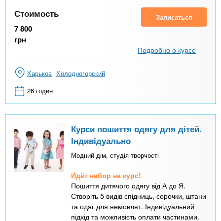
Стоимость
Записаться
7 800
грн
Подробно о курсе
Харьков
Холодногорский
26 годин
Курси пошиття одягу для дітей.
Індивідуально
Модний дім, студія творчості
Идёт набор на курс!
Пошиття дитячого одягу від А до Я.
Створіть 5 видів спідниць, сорочки, штани
та одяг для немовлят. Індивідуальний
підхід та можливість оплати частинами.