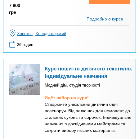
7 800
грн
Подробно о курсе
Харьков
Холодногорский
26 годин
Курс пошиття дитячого текстилю.
Індивідуальне навчання
Модний дім, студія творчості
Идёт набор на курс!
Створюйте унікальний дитячий одяг
власноруч. Від пелюшок для немовлят до
стильних суконь та сорочок. Індивідуальне
навчання з досвідченими майстрами та
секрети вибору якісних матеріалів.