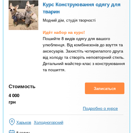
Курс Конструювання одягу для
тварин
Модний дім, студія творчості
Идёт набор на курс!
Пошийте 8 видів одягу для вашого
улюбленця. Від комбінезонів до взуття та
аксесуарів. Захистіть чотирилапого друга
від холоду та створіть неповторний стиль.
Детальний майстер-клас з конструювання
та пошиття.
Стоимость
Записаться
4 000
грн
Подробно о курсе
Харьков
Холодногорский
8 годин