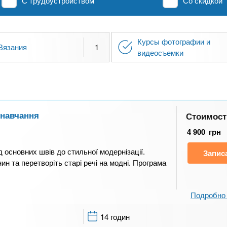
С трудоустройством
Со скидкой
Курсы фотографии и
Вязания
1
видеосъемки
 навчання
Стоимост
4 900
грн
д основних швів до стильної модернізації.
Запис
ин та перетворіть старі речі на модні. Програма
Подробно 
14 годин