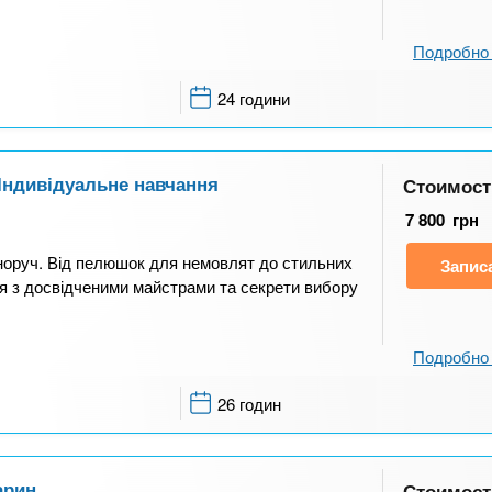
Подробно 
24 години
Індивідуальне навчання
Стоимост
7 800
грн
норуч. Від пелюшок для немовлят до стильних
Запис
ня з досвідченими майстрами та секрети вибору
Подробно 
26 годин
арин
Стоимост