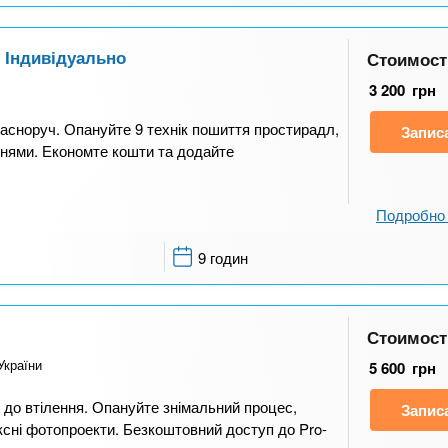
. Індивідуально
Стоимост
3 200
грн
ласноруч. Опануйте 9 технік пошиття простирадл,
Запис
ннями. Економте кошти та додайте
Подробно 
9 годин
Стоимост
України
5 600
грн
 до втілення. Опануйте знімальний процес,
Запис
сні фотопроекти. Безкоштовний доступ до Pro-