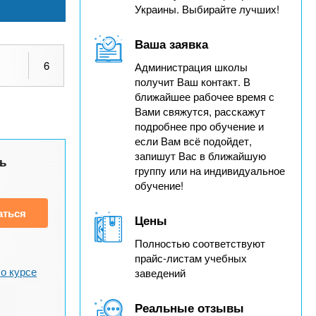
Украины. Выбирайте лучших!
Ваша заявка
6
Администрация школы
получит Ваш контакт. В
ближайшее рабочее время с
Вами свяжутся, расскажут
подробнее про обучение и
если Вам всё подойдет,
запишут Вас в ближайшую
ь
группу или на индивидуальное
обучение!
аться
Цены
Полностью соответствуют
прайс-листам учебных
о курсе
заведений
Реальные отзывы