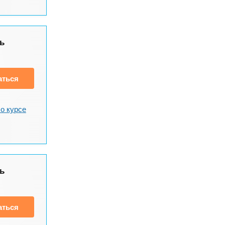
ь
аться
о курсе
ь
аться