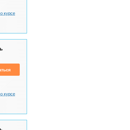
о курсе
ь
аться
о курсе
ь