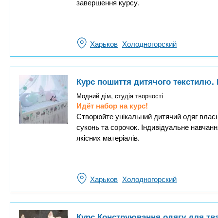
завершення курсу.
Харьков
Холодногорский
Курс пошиття дитячого текстилю. 
Модний дім, студія творчості
Идёт набор на курс!
Створюйте унікальний дитячий одяг влас
суконь та сорочок. Індивідуальне навчан
якісних матеріалів.
Харьков
Холодногорский
Курс Конструювання одягу для тв