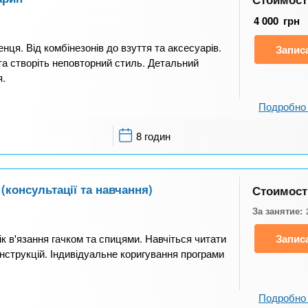
4 000
грн
ця. Від комбінезонів до взуття та аксесуарів.
Запис
та створіть неповторний стиль. Детальний
я.
Подробно 
8 годин
(консультації та навчання)
Стоимост
За занятие:
ік в'язання гачком та спицями. Навчіться читати
Запис
нструкцій. Індивідуальне коригування програми
Подробно 