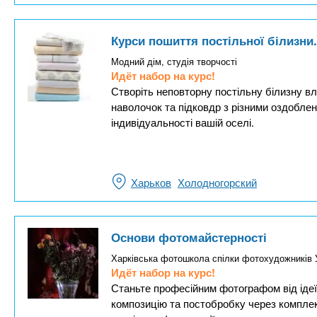
Курси пошиття постільної білизни
Модний дім, студія творчості
Идёт набор на курс!
Створіть неповторну постільну білизну в
наволочок та підковдр з різними оздобле
індивідуальності вашій оселі.
Харьков
Холодногорский
Основи фотомайстерності
Харківська фотошкола спілки фотохудожників 
Идёт набор на курс!
Станьте професійним фотографом від ідеї
композицію та постобробку через комплек