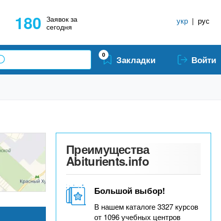
180
Заявок за
укр
|
рус
сегодня
0
Закладки
Войти
Преимущества
Abiturients.info
Большой выбор!
В нашем каталоге 3327 курсов
от 1096 учебных центров