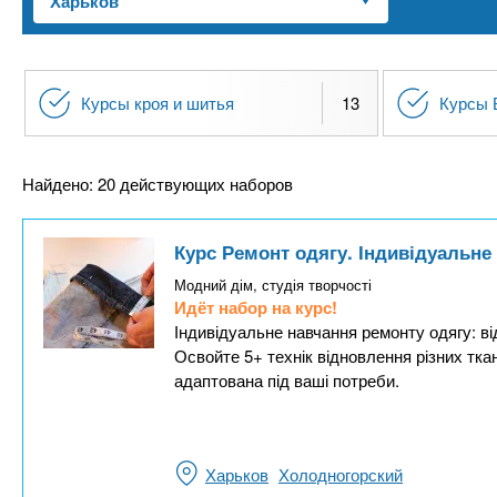
n
е
х
р
з
t
ж
а
а
н
в
Курсы кроя и шитья
13
Курсы 
s
и
е
ю
д
.
Найдено: 20 действующих наборов
е
н
i
Курс Ремонт одягу. Індивідуальне
и
Модний дім, студія творчості
й
n
Идёт набор на курс!
Індивідуальне навчання ремонту одягу: ві
f
Освойте 5+ технік відновлення різних ткан
адаптована під ваші потреби.
o
Харьков
Холодногорский