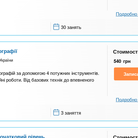
Подробно 
30 занять
ографії
Стоимост
України
540
грн
ографій за допомогою 4 потужних інструментів.
Запис
ні роботи. Від базових технік до впевненого
Подробно 
3 заняття
початковий рівень
Стоимост