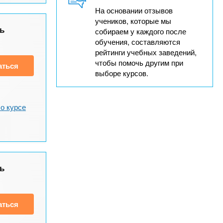
На основании отзывов
учеников, которые мы
ь
собираем у каждого после
обучения, составляются
рейтинги учебных заведений,
чтобы помочь другим при
аться
выборе курсов.
о курсе
ь
аться