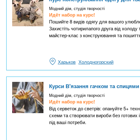
Модний дім, студія творчості
Идёт набор на курс!
Пошийте 8 видів одягу для вашого улюблен
Захистіть чотирилапого друга від холоду 
майстер-клас з конструювання та пошитт
Харьков
Холодногорский
Курси В'язання гачком та спицями 
Модний дім, студія творчості
Идёт набор на курс!
Від серветок до светрів: опануйте 5+ техн
схеми та створювати вироби без готових і
під ваші потреби.