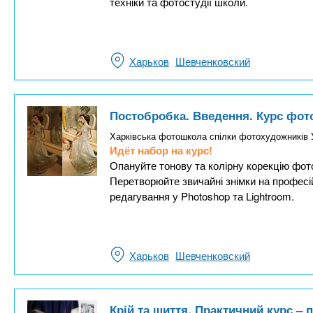
техніки та фотостудії школи.
Харьков
Шевченковский
Постобробка. Введення. Курс фот
Харківська фотошкола спілки фотохудожників 
Идёт набор на курс!
Опануйте тонову та колірну корекцію фот
Перетворюйте звичайні знімки на професій
редагування у Photoshop та Lightroom.
Харьков
Шевченковский
Крій та шиття. Практичний курс – 