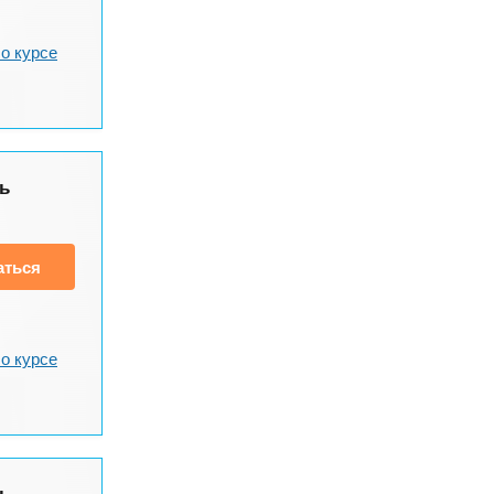
о курсе
ь
аться
о курсе
ь