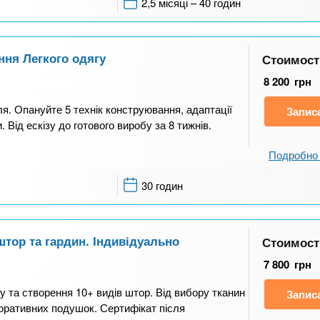
2,5 місяці – 40 годин
ня Легкого одягу
Стоимост
8 200
грн
ля. Опануйте 5 технік конструювання, адаптації
Запис
. Від ескізу до готового виробу за 8 тижнів.
Подробно 
30 годин
штор та гардин. Індивідуально
Стоимост
7 800
грн
 та створення 10+ видів штор. Від вибору тканин
Запис
оративних подушок. Сертифікат після