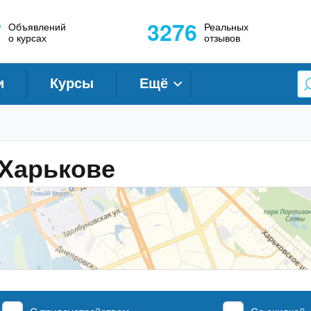
7
3276
Объявлений
Реальных
о курсах
отзывов
и
Курсы
Ещё
 Харькове