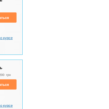
аться
о курсе
ь
200
грн
аться
о курсе