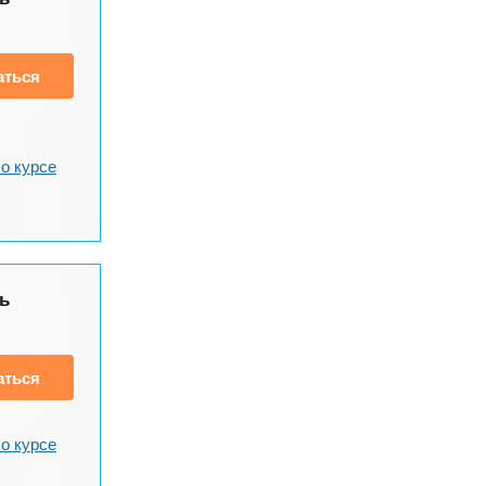
аться
о курсе
ь
аться
о курсе