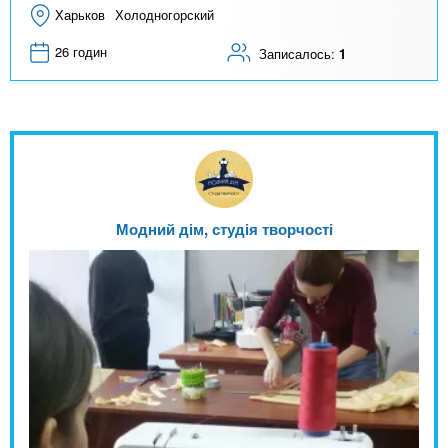
Харьков
Холодногорский
26 годин
Записалось:
1
Модний дім, студія творчості