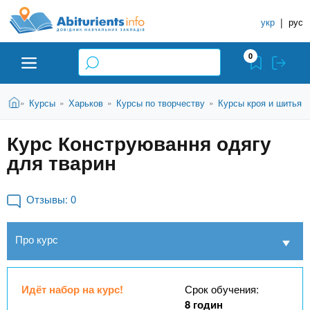
A
П
С
е
укр
|
рус
п
b
р
р
е
0
й
а
i
т
в
и
В
Абитуриенту
Главная
Курсы
Харьков
Курсы по творчеству
Курсы кроя и шитья
»
»
»
»
о
к
t
ы
о
ч
з
Курс Конструювання одягу
с
Вузы
д
н
u
н
для тварин
е
и
о
с
в
к
Колледжи
r
ь
н
Отзывы:
0
У
о
ч
i
м
Курсы
Про курс
у
е
с
б
e
о
Частные школы
н
д
Идёт набор на курс!
Срок обучения:
е
ы
8 годин