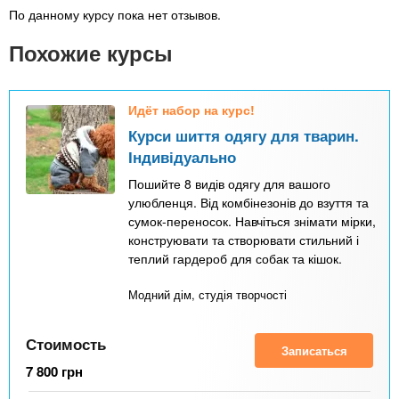
По данному курсу пока нет отзывов.
Похожие курсы
Идёт набор на курс!
Курси шиття одягу для тварин.
Індивідуально
Пошийте 8 видів одягу для вашого
улюбленця. Від комбінезонів до взуття та
сумок-переносок. Навчіться знімати мірки,
конструювати та створювати стильний і
теплий гардероб для собак та кішок.
Модний дім, студія творчості
Стоимость
Записаться
7 800
грн