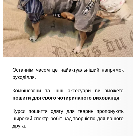
Останнім часом це найактуальніший напрямок
рукоділля.
Комбінезони та інші аксесуари ви зможете
пошити для свого чотирилапого вихованця
.
Курси пошиття одягу для тварин пропонують
широкий спектр робіт над творчістю для вашого
друга.