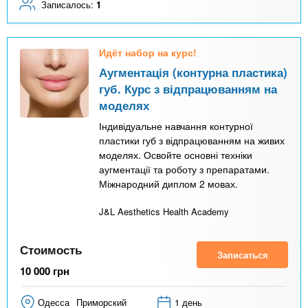
Записалось:
1
Идёт набор на курс!
Аугментація (контурна пластика)
губ. Курс з відпрацюванням на
моделях
Індивідуальне навчання контурної
пластики губ з відпрацюванням на живих
моделях. Освойте основні техніки
аугментації та роботу з препаратами.
Міжнародний диплом 2 мовах.
J&L Aesthetics Health Academy
Стоимость
Записаться
10 000
грн
Одесса
Приморский
1 день