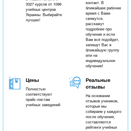
контакт. В
3327 курсов от 1096
ближайшее рабочее
учебных центров
время с Вами
Украины. Выбирайте
свяжутся,
лучших!
расскажут
подробнее про
обучение и если
Вам всё подойдет,
запишут Вас в
ближайшую группу
или на
индивидуальное
обучение!
Цены
Реальные
отзывы
Полностью
соответствуют
На основании
прайс-листам
отзывов учеников,
учебных заведений
которые мы
собираем у каждого
после обучения,
составляются
рейтинги учебных