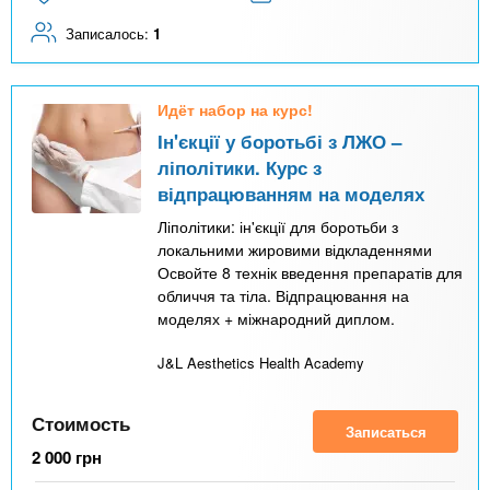
Записалось:
1
Идёт набор на курс!
Ін'єкції у боротьбі з ЛЖО –
ліполітики. Курс з
відпрацюванням на моделях
Ліполітики: ін'єкції для боротьби з
локальними жировими відкладеннями
Освойте 8 технік введення препаратів для
обличчя та тіла. Відпрацювання на
моделях + міжнародний диплом.
J&L Aesthetics Health Academy
Стоимость
Записаться
2 000
грн