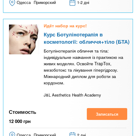
Одесса
Приморский
1-2 дні
Идёт набор на курс!
Курс Ботулінотерапія в
косметології: обличчя+тіло (БТА)
Ботулінотерапія обличчя та тіла:
індивідуальне навчання із практикою на
живих моделях. Освойте TrapTox,
мезоботокс та лікування гіпергідрозу.
Міжнародний диплом для роботи за
кордоном.
J&L Aesthetics Health Academy
Стоимость
Записаться
12 000
грн
Одесса
Приморский
2 дні