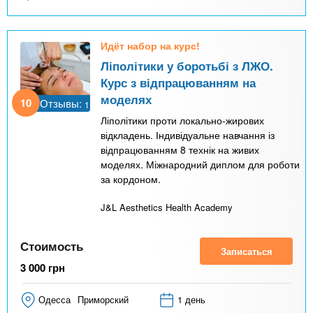
Идёт набор на курс!
Ліполітики у боротьбі з ЛЖО.
Курс з відпрацюванням на
моделях
10
Отзывы:
1
Ліполітики проти локально-жирових
відкладень. Індивідуальне навчання із
відпрацюванням 8 технік на живих
моделях. Міжнародний диплом для роботи
за кордоном.
J&L Aesthetics Health Academy
Стоимость
Записаться
3 000
грн
Одесса
Приморский
1 день