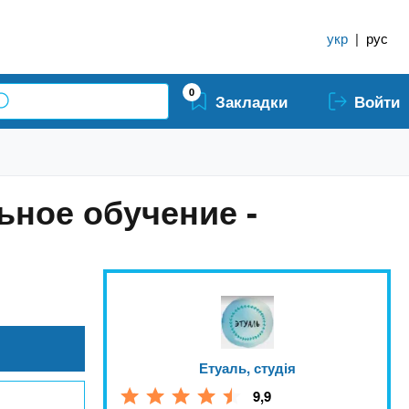
укр
|
рус
0
Закладки
Войти
ьное обучение -
Етуаль, студія
9,9