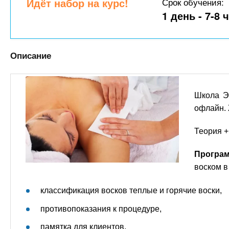
n
Идёт набор на курс!
Срок обучения:
е
х
р
1 день - 7-8 
з
t
ж
а
а
н
в
s
Описание
и
е
ю
д
.
е
Школа Э
н
i
офлайн. 
и
й
Теория +
n
Програм
f
воском в
o
классификация восков теплые и горячие воски,
противопоказания к процедуре,
памятка для клиентов,