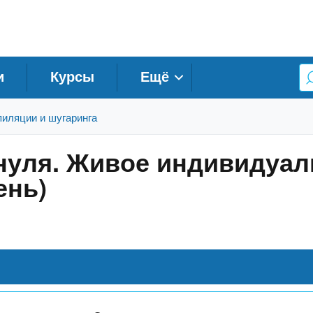
и
Курсы
Ещё
иляции и шугаринга
нуля. Живое индивидуал
ень)