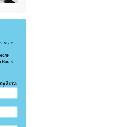
я мы с
 если
 Вас в
луйста