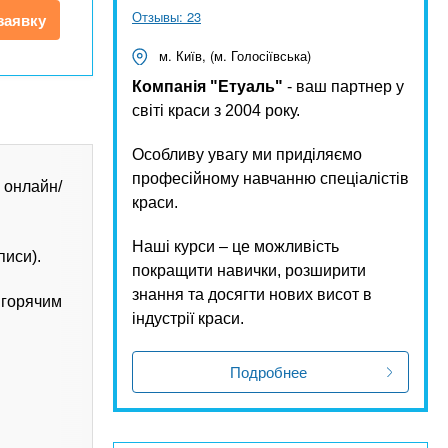
Отзывы: 23
заявку
м. Київ, (м. Голосіївська)
Компанія "Етуаль"
- ваш партнер у
світі краси з 2004 року.
Особливу увагу ми приділяємо
професійному навчанню спеціалістів
 онлайн/
краси.
Наші курси – це можливість
писи).
покращити навички, розширити
знання та досягти нових висот в
 горячим
індустрії краси.
Подробнее