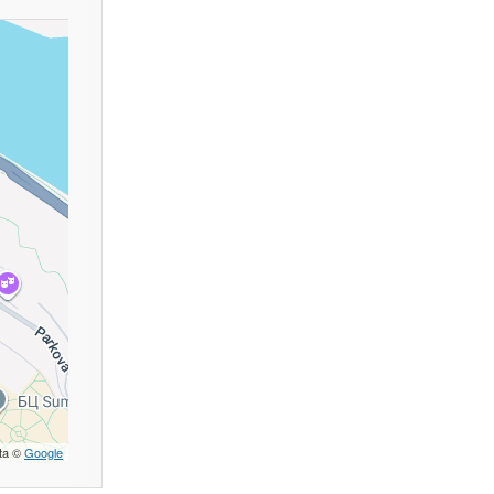
ta ©
Google