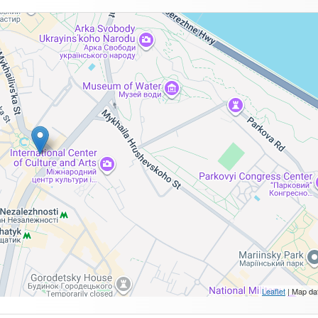
Leaflet
| Map da