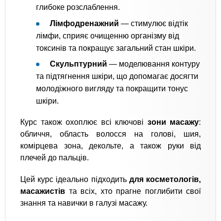
глибоке розслаблення.
Лімфодренажний
— стимулює відтік
лімфи, сприяє очищенню організму від
токсинів та покращує загальний стан шкіри.
Скульптурний
— моделювання контуру
та підтягнення шкіри, що допомагає досягти
молодіжного вигляду та покращити тонус
шкіри.
Курс також охоплює всі ключові
зони масажу
:
обличчя, область волосся на голові, шия,
комірцева зона, декольте, а також руки від
плечей до пальців.
Цей курс ідеально підходить
для косметологів,
масажистів
та всіх, хто прагне поглибити свої
знання та навички в галузі масажу.