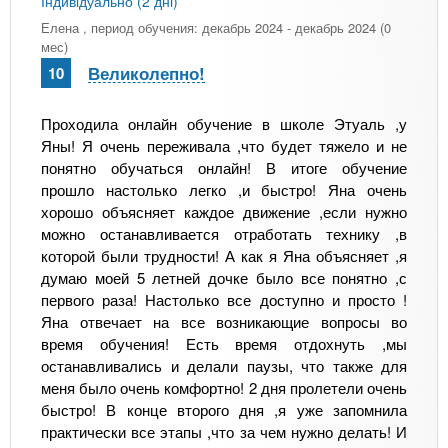
Індивідуально (2 дні)
Елена
, период обучения: декабрь 2024 - декабрь 2024 (0
мес)
Великолепно!
10
Проходила онлайн обучение в школе Этуаль ,у
Яны! Я очень переживала ,что будет тяжело и не
понятно обучаться онлайн! В итоге обучение
прошло настолько легко ,и быстро! Яна очень
хорошо объясняет каждое движение ,если нужно
можно останавливается отработать технику ,в
которой были трудности! А как я Яна объясняет ,я
думаю моей 5 летней дочке было все понятно ,с
первого раза! Настолько все доступно и просто !
Яна отвечает на все возникающие вопросы во
время обучения! Есть время отдохнуть ,мы
останавливались и делали паузы, что также для
меня было очень комфортно! 2 дня пролетели очень
быстро! В конце второго дня ,я уже запомнила
практически все этапы ,что за чем нужно делать! И