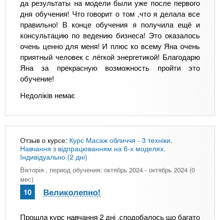
да результаты на модели были уже после первого
дня обучения! Что говорит о том ,что я делала все
правильно! В конце обучения я получила ещё и
консультацию по ведению бизнеса! Это оказалось
очень ценно для меня! И плюс ко всему Яна очень
приятный человек с лёгкой энергетикой! Благодарю
Яна за прекрасную возможность пройти это
обучение!
Недоліків немає
Отзыв о курсе:
Курс Масаж обличчя - 3 техніки.
Навчання з відпрацюванням на 6-х моделях.
Індивідуально (2 дні)
Вікторія
, период обучения: октябрь 2024 - октябрь 2024 (0
мес)
Великолепно!
10
Прошла курс навчання 2 дні ,сподобалось що багато