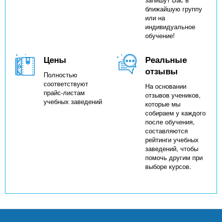
ближайшую группу
или на
индивидуальное
обучение!
Цены
Реальные
отзывы
Полностью
соответствуют
На основании
прайс-листам
отзывов учеников,
учебных заведений
которые мы
собираем у каждого
после обучения,
составляются
рейтинги учебных
заведений, чтобы
помочь другим при
выборе курсов.