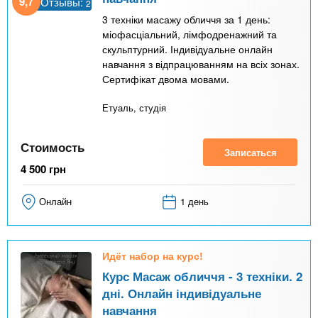
9,7
Отзывы:
2
3 техніки масажу обличчя за 1 день:
міофасціальний, лімфодренажний та
скульптурний. Індивідуальне онлайн
навчання з відпрацюванням на всіх зонах.
Сертифікат двома мовами.
Етуаль, студія
Стоимость
Записаться
4 500
грн
Онлайн
1 день
Идёт набор на курс!
Курс Масаж обличчя - 3 техніки. 2
дні. Онлайн індивідуальне
навчання