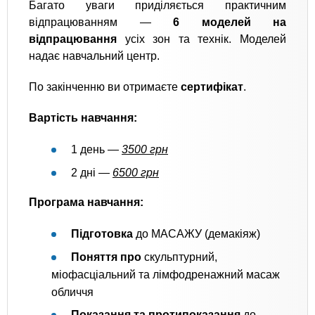
Багато уваги приділяється практичним
відпрацюванням —
6 моделей на
відпрацювання
усіх зон та технік. Моделей
надає навчальний центр.
По закінченню ви отримаєте
сертифікат
.
Вартість навчання:
1 день —
3500 грн
2 дні —
6500 грн
Програма навчання:
Підготовка
до МАСАЖУ (демакіяж)
Поняття про
скульптурний,
міофасціальний та лімфодренажний масаж
обличчя
Показання та протипоказання
до