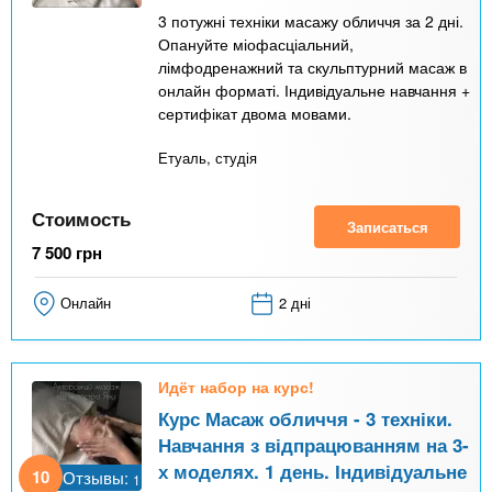
3 потужні техніки масажу обличчя за 2 дні.
Опануйте міофасціальний,
лімфодренажний та скульптурний масаж в
онлайн форматі. Індивідуальне навчання +
сертифікат двома мовами.
Етуаль, студія
Стоимость
Записаться
7 500
грн
Онлайн
2 дні
Идёт набор на курс!
Курс Масаж обличчя - 3 техніки.
Навчання з відпрацюванням на 3-
х моделях. 1 день. Індивідуальне
10
Отзывы:
1