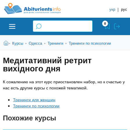
A
П
С
е
укр
|
рус
п
b
р
р
е
0
й
а
i
т
в
и
В
Абитуриенту
Главная
Курсы
Одесса
Тренинги
Тренинги по психологии
»
»
»
»
о
к
t
ы
о
ч
з
Медитативний ретрит
с
Вузы
д
н
u
н
вихідного дня
е
и
о
с
в
к
Колледжи
r
ь
К сожалению на этот курс приостановлен набор, но к счастью у
н
У
нас есть другие курсы с похожей тематикой.
о
ч
i
м
Курсы
Тренинги для женщин
у
е
Тренинги по психологии
с
б
e
о
Частные школы
Похожие курсы
н
д
е
ы