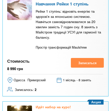
Навчання Рейки 1 ступінь
Рейки 1 ступінь: відновіть енергію та
здоров'я за японською системою.
Навчіться самовідновлюватися за 20
хвилин замість 7 годин сну. 8 занять з
Майстром традиції УСУІ для гармонії та
балансу.
Простір трансформацій Maulshree
Стоимость
Записаться
8 990
грн
Одесса
Приморский
1 місяць - 8 занять
Записалось:
2
Акция
Идёт набор на курс!