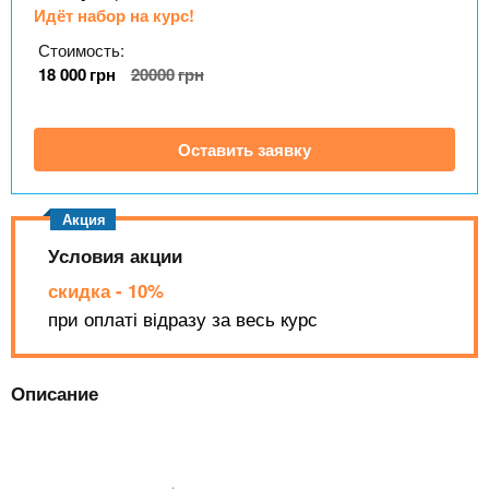
n
MBA
р
х
Идёт набор на курс!
ж
з
t
а
Стоимость:
Онлайн курсы
н
а
18 000
грн
20000
грн
и
в
s
ю
е
За рубежом
Оставить заявку
.
д
е
i
н
Условия акции
и
n
й
скидка - 10%
при оплаті відразу за весь курс
f
Описание
o