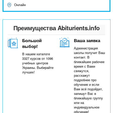
Онлайн
Преимущества Abiturients.info
Большой
Ваша заявка
выбор!
Администрация
школы получит Ваш
В нашем каталоге
контакт. В
3327 курсов от 1096
ближайшее рабочее
учебных центров
время с Вами
Украины. Выбирайте
свяжутся,
лучших!
расскажут
подробнее про
обучение и если
Вам всё подойдет,
запишут Вас в
ближайшую группу
или на
индивидуальное
обучение!