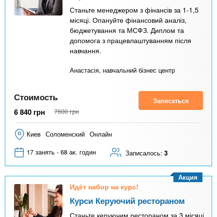
Станьте менеджером з фінансів за 1-1,5
місяці. Опануйте фінансовий аналіз,
бюджетування та МСФЗ. Диплом та
допомога з працевлаштуванням після
навчання.
Анастасія, навчальний бізнес центр
Стоимость
Записаться
6 840
грн
7600
грн
Киев
Соломенский
Онлайн
17 занять - 68 ак. годин
Записалось:
3
Акция
Идёт набор на курс!
Курси Керуючий рестораном
Станьте керуючим рестораном за 3 місяці.