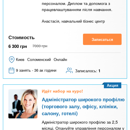
персоналом. Диплом та допомога з
працевлаштуванням після навчання.
Анастасія, навчальний бізнес центр
Стоимость
Записаться
6 300
грн
7000
грн
Киев
Соломенский
Онлайн
9 занять - 36 ак години
Записалось:
1
Акция
Идёт набор на курс!
Адміністратор широкого профілю
(торгового залу, офісу, клініки,
салону, готелі)
Адміністратор широкого профілю за 2,5
місяці. Опануйте управління персоналом у