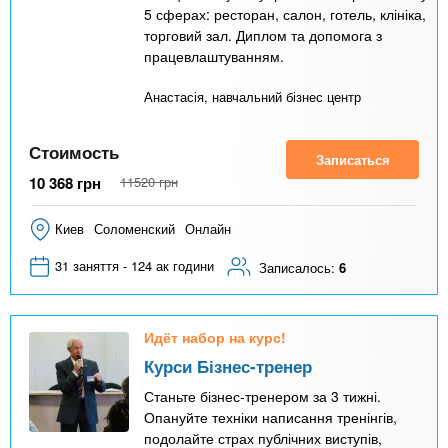
5 сферах: ресторан, салон, готель, клініка,
торговий зал. Диплом та допомога з
працевлаштуванням.
Анастасія, навчальний бізнес центр
Стоимость
Записаться
10 368
грн
11520
грн
Киев
Соломенский
Онлайн
31 заняття - 124 ак години
Записалось:
6
Идёт набор на курс!
Курси Бізнес-тренер
Станьте бізнес-тренером за 3 тижні.
Опануйте техніки написання тренінгів,
подолайте страх публічних виступів,