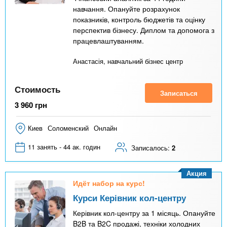
навчання. Опануйте розрахунок
показників, контроль бюджетів та оцінку
перспектив бізнесу. Диплом та допомога з
працевлаштуванням.
Анастасія, навчальний бізнес центр
Стоимость
Записаться
3 960
грн
Киев
Соломенский
Онлайн
11 занять - 44 ак. годин
Записалось:
2
Акция
Идёт набор на курс!
Курси Керівник кол-центру
Керівник кол-центру за 1 місяць. Опануйте
B2B та B2C продажі, техніки холодних