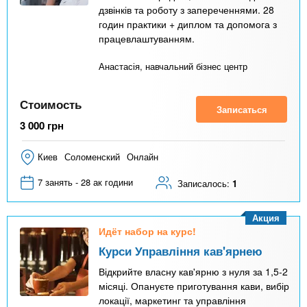
дзвінків та роботу з запереченнями. 28
годин практики + диплом та допомога з
працевлаштуванням.
Анастасія, навчальний бізнес центр
Стоимость
Записаться
3 000
грн
Киев
Соломенский
Онлайн
7 занять - 28 ак години
Записалось:
1
Акция
Идёт набор на курс!
Курси Управління кав'ярнею
Відкрийте власну кав'ярню з нуля за 1,5-2
місяці. Опануєте приготування кави, вибір
локації, маркетинг та управління