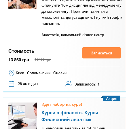
Опануйте 16+ дисциплін від менеджменту
до маркетингу. Практичні заняття з
міксології та дегустації вин. Гнучкий графік
навчання.
Анастасія, навчальний бізнес центр
Стоимость
Записаться
13 860
грн
15400
грн
Киев
Соломенский
Онлайн
128 ак годин
Записалось:
1
Акция
Идёт набор на курс!
Курси з фінансів. Курси
Фінансовий аналітик
Фінансовий аналітик за 44 години