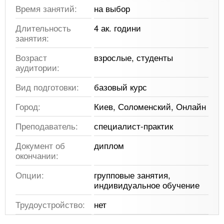
Время занятий:
на выбор
Длительность
4 ак. години
занятия:
Возраст
взрослые, студенты
аудитории:
Вид подготовки:
базовый курс
Город:
Киев, Соломенский, Онлайн
Преподаватель:
специалист-практик
Документ об
диплом
окончании:
Опции:
групповые занятия,
индивидуальное обучение
Трудоустройство:
нет