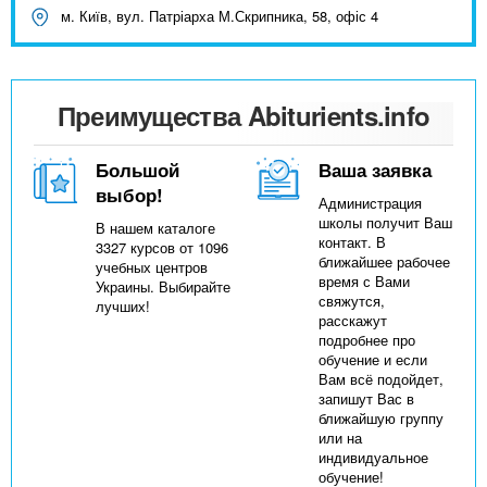
м. Київ, вул. Патріарха М.Скрипника, 58, офіс 4
Преимущества Abiturients.info
Большой
Ваша заявка
выбор!
Администрация
школы получит Ваш
В нашем каталоге
контакт. В
3327 курсов от 1096
ближайшее рабочее
учебных центров
время с Вами
Украины. Выбирайте
свяжутся,
лучших!
расскажут
подробнее про
обучение и если
Вам всё подойдет,
запишут Вас в
ближайшую группу
или на
индивидуальное
обучение!