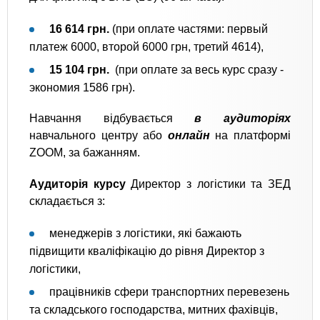
16 614 грн.
(при оплате частями: первый
платеж 6000, второй 6000 грн, третий 4614),
15 104 грн.
(при оплате за весь курс сразу -
экономия 1586
грн).
Навчання відбувається
в аудиторіях
навчального центру або
онлайн
на платформі
ZOOM, за бажанням.
Аудиторія курсу
Директор з логістики та ЗЕД
складається з:
менеджерів з логістики, які бажають
підвищити кваліфікацію до рівня Директор з
логістики,
працівників сфери транспортних перевезень
та складського господарства, митних фахівців,