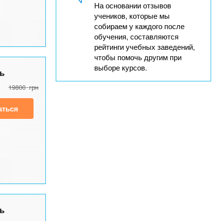
На основании отзывов
учеников, которые мы
собираем у каждого после
обучения, составляются
рейтинги учебных заведений,
чтобы помочь другим при
выборе курсов.
ь
19800
грн
аться
ь