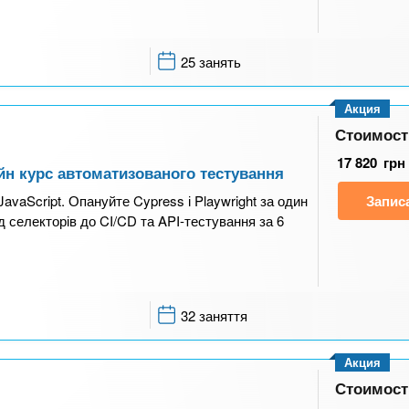
25 занять
Акция
Стоимост
17 820
грн
йн курс автоматизованого тестування
vaScript. Опануйте Cypress і Playwright за один
Запис
д селекторів до CI/CD та API-тестування за 6
32 заняття
Акция
Стоимост