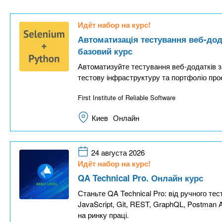
n
е
х
р
з
t
ж
Идёт набор на курс!
а
а
Автоматизація тестування веб-дод
н
в
s
базовий курс
и
е
Автоматизуйте тестування веб-додатків з
ю
д
.
тестову інфраструктуру та портфоліо проє
е
First Institute of Reliable Software
н
i
и
Киев
Онлайн
й
n
24 августа 2026
f
Идёт набор на курс!
QA Technical Pro. Онлайн курс
o
Станьте QA Technical Pro: від ручного те
JavaScript, Git, REST, GraphQL, Postman A
на ринку праці.