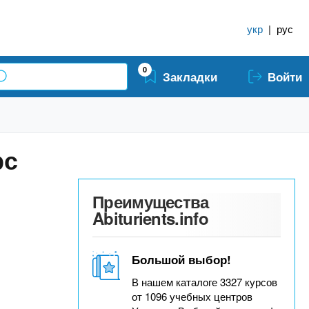
укр
|
рус
0
Закладки
Войти
рс
Преимущества
Abiturients.info
Большой выбор!
В нашем каталоге 3327 курсов
от 1096 учебных центров