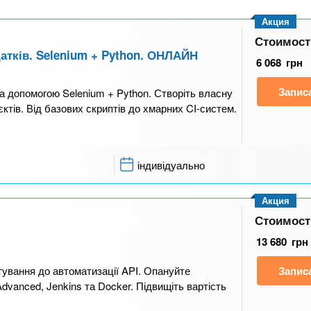
Акция
Стоимост
атків. Selenium + Python. ОНЛАЙН
6 068
грн
Запис
а допомогою Selenium + Python. Створіть власну
ктів. Від базових скриптів до хмарних CI-систем.
індивідуально
Акция
Стоимост
13 680
грн
стування до автоматизації API. Опануйте
Запис
dvanced, Jenkins та Docker. Підвищіть вартість