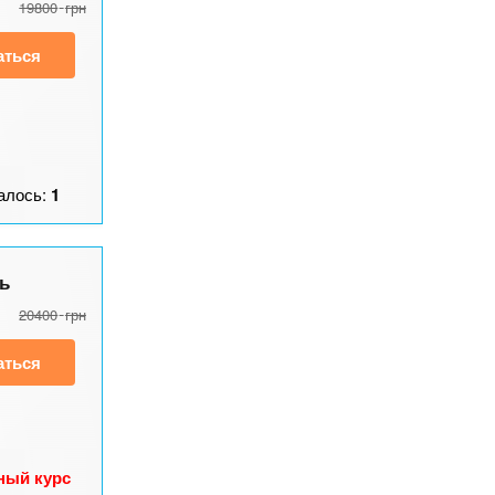
19800
грн
аться
алось:
1
ь
20400
грн
аться
ный курс