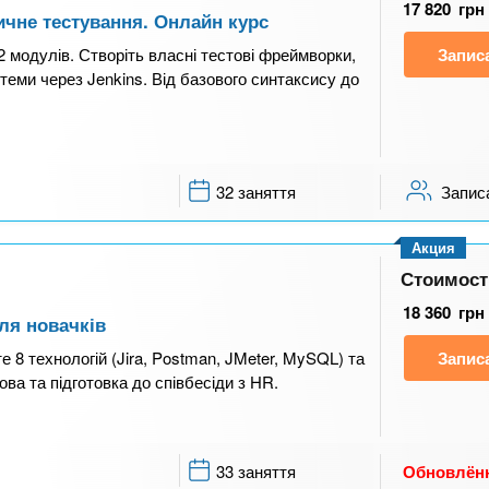
17 820
грн
ичне тестування. Онлайн курс
2 модулів. Створіть власні тестові фреймворки,
Запис
стеми через Jenkins. Від базового синтаксису до
32 заняття
Запис
Акция
Стоимост
18 360
грн
ля новачків
е 8 технологій (Jira, Postman, JMeter, MySQL) та
Запис
ова та підготовка до співбесіди з HR.
33 заняття
Обновлён