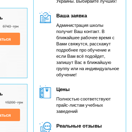
Украины. Выбирайте лучших!
Ваша заявка
ь
Администрация школы
6743
грн
получит Ваш контакт. В
ближайшее рабочее время с
аться
Вами свяжутся, расскажут
подробнее про обучение и
если Вам всё подойдет,
запишут Вас в ближайшую
группу или на индивидуальное
обучение!
Цены
ь
Полностью соответствуют
15200
грн
прайс-листам учебных
заведений
аться
Реальные отзывы