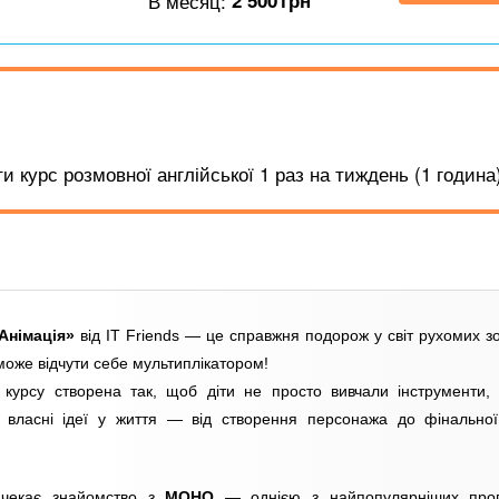
В месяц:
2 500
грн
 курс розмовної англійської 1 раз на тиждень (1 година)
Анімація»
від IT Friends — це справжня подорож у світ рухомих з
може відчути себе мультиплікатором!
курсу створена так, щоб діти не просто вивчали інструменти,
 власні ідеї у життя — від створення персонажа до фінальної
 чекає знайомство з
MOHO
— однією з найпопулярніших про