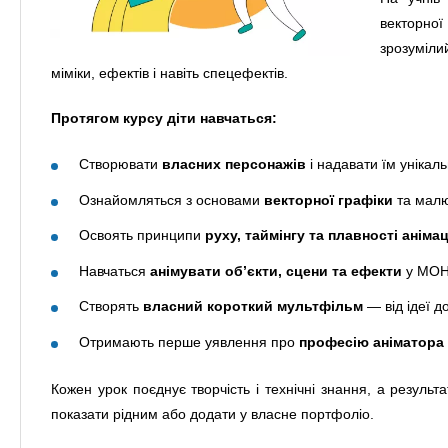
векторної
зрозумілий
міміки, ефектів і навіть спецефектів.
Протягом курсу діти навчаться:
Створювати
власних персонажів
і надавати їм унікаль
Ознайомляться з основами
векторної графіки
та малю
Освоять принципи
руху, таймінгу та плавності анімац
Навчаться
анімувати об’єкти, сцени та ефекти
у MOH
Створять
власний короткий мультфільм
— від ідеї д
Отримають перше уявлення про
професію аніматора
Кожен урок поєднує творчість і технічні знання, а резуль
показати рідним або додати у власне портфоліо.