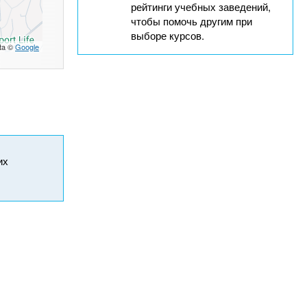
рейтинги учебных заведений,
чтобы помочь другим при
выборе курсов.
ta ©
Google
их