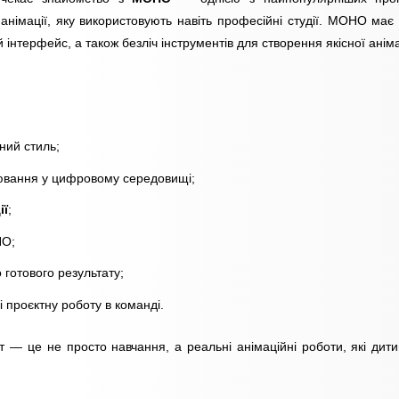
 анімації, яку використовують навіть професійні студії. MOHO має 
 інтерфейс, а також безліч інструментів для створення якісної анімац
ний стиль;
вання у цифровому середовищі;
ії
;
O;
о готового результату;
і проєктну роботу в команді.
тат — це не просто навчання, а реальні анімаційні роботи, які дит