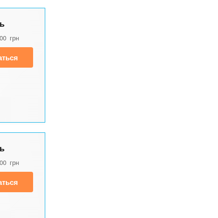
ь
500
грн
аться
ь
500
грн
аться