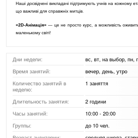
Наші досвідчені викладачі підтримують учнів на кожному ет
що важливі для справжніх митців.
«2D-Анімація»
— це не просто курс, а можливість оживити 
маленькому світі!
Дни недели:
вс, вт, на выбор, пн, п
Время занятий:
вечер, день, утро
Количество занятий в
1 заняття
неделю:
Длительность занятия:
2 години
Часы занятий:
10:00 - 20:00
Группы:
до 10 чел.
Возраст аудитории:
средняя школа, стар