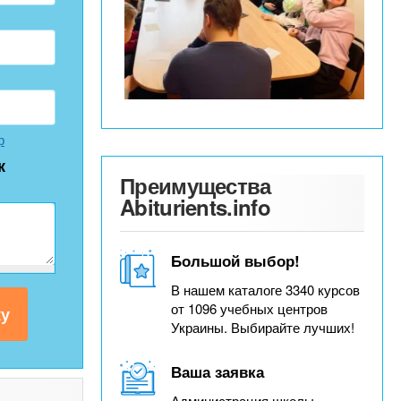
р
к
Преимущества
Abiturients.info
Большой выбор!
В нашем каталоге 3340 курсов
от 1096 учебных центров
Украины. Выбирайте лучших!
Ваша заявка
Администрация школы