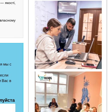
— якості,
 власному
я мы с
 если
 Вас в
луйста