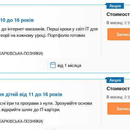
Акция
Стоимост
10 до 16 років
В месяц:
2 
 до інтернет-магазинів. Перші кроки у світі IT для
Запис
теорії на кожному уроці. Портфоліо готових
 (ХАРКІВСЬКА-ПОЗНЯКИ)
від 1 місяця
Акция
Стоимост
 дітей від 11 до 16 років
В месяц:
2 
сні ігри та програми з нуля. Зрозумійте основи
Запис
 відкрийте шлях до IT-кар'єри.
 (ХАРКІВСЬКА-ПОЗНЯКИ)