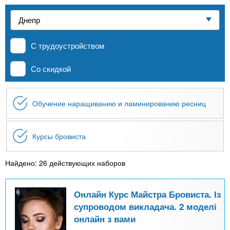
n
р
х
ж
Частные школы
з
t
а
н
а
и
С трудоустройством
MBA
в
s
ю
е
Со скидкой
.
д
Онлайн курсы
е
Обучение наращиванию и ламинированию ресниц
i
н
За рубежом
и
n
й
Курсы бровиста
f
Найдено: 26 действующих наборов
o
Онлайн Курс Майстра Бровиста. Із
супроводом викладача. 2 моделі
онлайн з вами