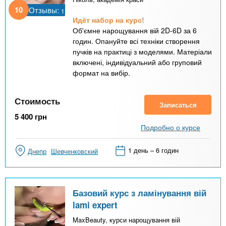
10
Отзывы:
1
Идёт набор на курс!
Об'ємне нарощування вій 2D-6D за 6
годин. Опануйте всі техніки створення
пучків на практиці з моделями. Матеріали
включені, індивідуальний або груповий
формат на вибір.
Стоимость
Записаться
5 400
грн
Подробно о курсе
1 день – 6 годин
Днепр
Шевченковский
Базовий курс з ламінування вій
lami expert
MaxBeauty, курси нарощування вій