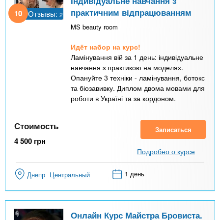
Індивідуальне навчання з
практичним відпрацюванням
10
Отзывы:
2
MS beauty room
Идёт набор на курс!
Ламінування вій за 1 день: індивідуальне
навчання з практикою на моделях.
Опануйте 3 техніки - ламінування, ботокс
та біозавивку. Диплом двома мовами для
роботи в Україні та за кордоном.
Стоимость
Записаться
4 500
грн
Подробно о курсе
1 день
Днепр
Центральный
Онлайн Курс Майстра Бровиста.