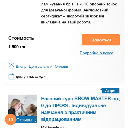
ламінування брів і вій. 10 опорних точок
для ідеальної форми. Англомовний
сертифікат + зворотній зв'язок від
викладача на ваші роботи.
Стоимость
Записаться
1 500
грн
Подробно о курсе
Днепр
Центральный
Онлайн
доступ назавжди
Акция
Базовий курс BROW MASTER від
0 до ПРОФІ. Індивідуальне
навчання з практичним
відпрацюванням
10
Отзывы:
5
MS beauty room