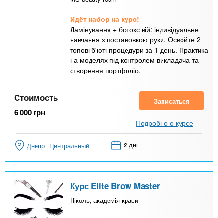
Идёт набор на курс!
Ламінування + ботокс вій: індивідуальне
навчання з постановкою руки. Освойте 2
топові б'юті-процедури за 1 день. Практика
на моделях під контролем викладача та
створення портфоліо.
Стоимость
Записаться
6 000
грн
Подробно о курсе
2 дні
Днепр
Центральный
Курс Elite Brow Master
Ніколь, академія краси