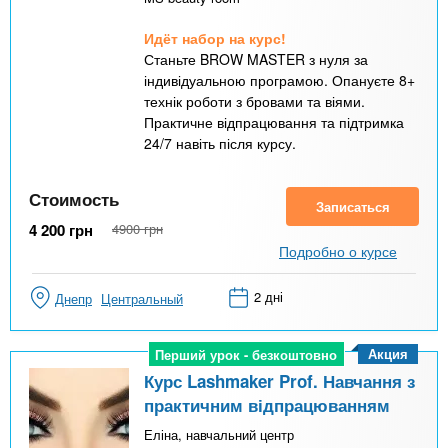
Идёт набор на курс!
Станьте BROW MASTER з нуля за
індивідуальною програмою. Опануєте 8+
технік роботи з бровами та віями.
Практичне відпрацювання та підтримка
24/7 навіть після курсу.
Стоимость
Записаться
4 200
грн
4900
грн
Подробно о курсе
2 дні
Днепр
Центральный
Акция
Перший урок - безкоштовно
Перший урок - безкоштовно
Курс Lashmaker Prof. Навчання з
практичним відпрацюванням
Еліна, навчальний центр