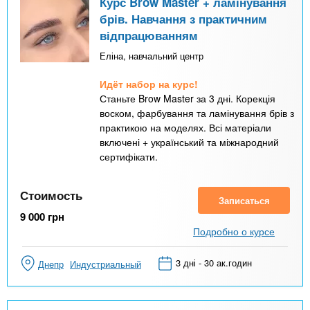
Курс Brow Master + ламінування
брів. Навчання з практичним
відпрацюванням
Еліна, навчальний центр
Идёт набор на курс!
Станьте Brow Master за 3 дні. Корекція
воском, фарбування та ламінування брів з
практикою на моделях. Всі матеріали
включені + український та міжнародний
сертифікати.
Стоимость
Записаться
9 000
грн
Подробно о курсе
3 дні - 30 ак.годин
Днепр
Индустриальный