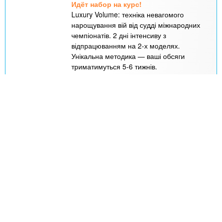
Идёт набор на курс!
Luxury Volume: техніка невагомого
нарощування вій від судді міжнародних
чемпіонатів. 2 дні інтенсиву з
відпрацюванням на 2-х моделях.
Унікальна методика — ваші обсяги
триматимуться 5-6 тижнів.
Стоимость
Записаться
5 000
грн
Подробно о курсе
Днепр
Амур-Нижнеднепровский
2 дні
Базовий курс з оформлення та
ламінування брів Brow Pro