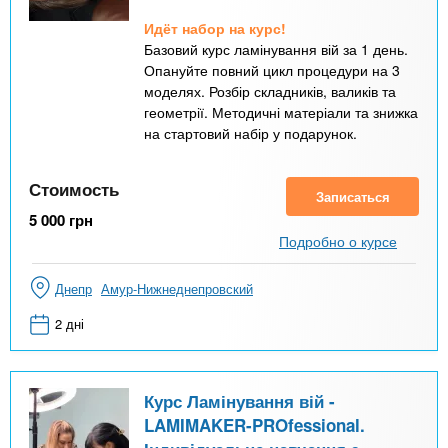
Идёт набор на курс!
Базовий курс ламінування вій за 1 день.
Опануйте повний цикл процедури на 3
моделях. Розбір складників, валиків та
геометрії. Методичні матеріали та знижка
на стартовий набір у подарунок.
Стоимость
Записаться
5 000
грн
Подробно о курсе
Днепр
Амур-Нижнеднепровский
2 дні
Курс Ламінування вій -
LAMIMAKER-PROfessional.