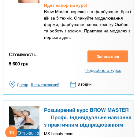
Идёт набор на курс!
Brow Master: корекція та фарбування брів і
вій за 5 технік. Опануйте моделювання
форми, фарбування хною, техніку Омбре
та роботу з воском. Практика на моделях з
першого дня.
Стоимость
Записаться
5 600
грн
Подробно о курсе
8 годин
Днепр
Шевченковский
Розширений курс BROW MASTER
— Профі. Індивідуальне навчання
з практичним відпрацюванням
10
Отзывы:
3
MS beauty room