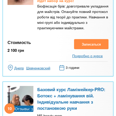
Идёт набор на курс!
Біофіксація брів: довготривале укладання
для майстрів. Опануйте повний протокол
роботи від теорії до практики. Навчання в
міні-групі або індивідуально з
практикуючими майстрами.
Стоимость
Записаться
2 100
грн
Подробно о курсе
3 години
Днепр
Шевченковский
Базовий курс Ламімейкер-PRO:
Ботокс + ламінування вій.
Індивідуальне навчання з
постановкою руки
10
Отзывы:
3
MS beauty room