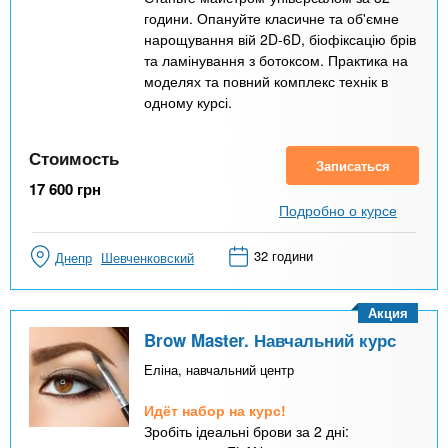
години. Опануйте класичне та об'ємне
нарощування вій 2D-6D, біофіксацію брів
та ламінування з ботоксом. Практика на
моделях та повний комплекс технік в
одному курсі.
Стоимость
Записаться
17 600
грн
Подробно о курсе
32 години
Днепр
Шевченковский
Акция
Brow Master. Навчальний курс
Еліна, навчальний центр
Идёт набор на курс!
Зробіть ідеальні брови за 2 дні: