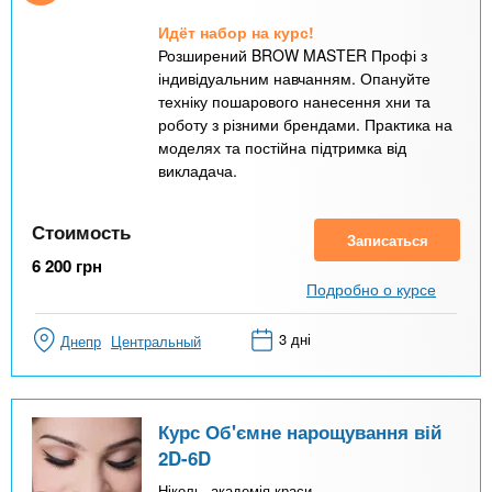
Идёт набор на курс!
Розширений BROW MASTER Профі з
індивідуальним навчанням. Опануйте
техніку пошарового нанесення хни та
роботу з різними брендами. Практика на
моделях та постійна підтримка від
викладача.
Стоимость
Записаться
6 200
грн
Подробно о курсе
3 дні
Днепр
Центральный
Курс Об'ємне нарощування вій
2D-6D
Ніколь, академія краси