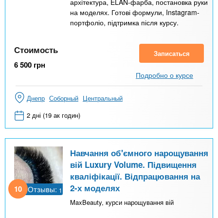
архітектура, ELAN-фарба, постановка руки
на моделях. Готові формули, Instagram-
портфоліо, підтримка після курсу.
Стоимость
Записаться
6 500
грн
Подробно о курсе
Днепр
Соборный
Центральный
2 дні (19 ак годин)
Навчання об'ємного нарощування
вій Luxury Volume. Підвищення
кваліфікації. Відпрацювання на
2-х моделях
10
Отзывы:
1
MaxBeauty, курси нарощування вій