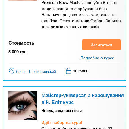
Premium Brow Master: опануйте 6 технік
моделювання та фарбування брів.
Навчіться працювати з воском, хною та
фарбою. Освоїте методи Омбре, Заливка
та корекцію складних випадків.
Стоимость
Записаться
5 000
грн
Подробно о курсе
10 годин
Днепр
Шевченковский
Майстер-універсал з нарощування
вій. Еліт курс
Ніколь, академія краси
Идёт набор на курс!
Станьте майстром-універсалом за 32