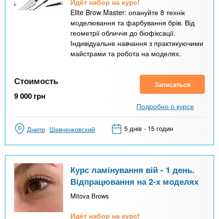
Идёт набор на курс!
Elite Brow Master: опануйте 8 технік
моделювання та фарбування брів. Від
геометрії обличчя до біофіксації.
Індивідуальне навчання з практикуючими
майстрами та робота на моделях.
Стоимость
Записаться
9 000
грн
Подробно о курсе
5 днів - 15 годин
Днепр
Шевченковский
Курс ламінування вій - 1 день.
Відпрацювання на 2-х моделях
Mitova Brows
Идёт набор на курс!