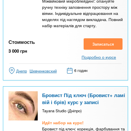
Міжвійковий мікроблейдинг: опануйте
ручну техніку заповнення простору між
віями. Індивідуальне відпрацювання на
моделях під наглядом викладача. Повний
набір матеріалів для старту.
Стоимость
Записаться
3 000
грн
Подробно о курсе
6 годин
Днепр
Шевченковский
Бровист Під ключ (Бровист+ ламі
вій і брів) курс у записі
Tayana Studio (Дніпро)
Идёт набор на курс!
Бровист під ключ: корекція, фарбування та