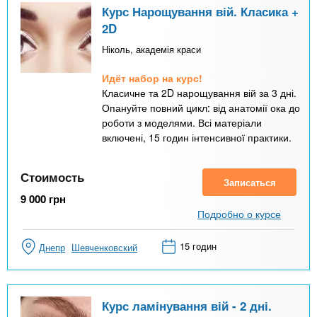
Курс Нарощування вій. Класика +
2D
Ніколь, академія краси
Идёт набор на курс!
Класичне та 2D нарощування вій за 3 дні.
Опануйте повний цикл: від анатомії ока до
роботи з моделями. Всі матеріали
включені, 15 годин інтенсивної практики.
Стоимость
Записаться
9 000
грн
Подробно о курсе
15 годин
Днепр
Шевченковский
Курс ламінування вій - 2 дні.