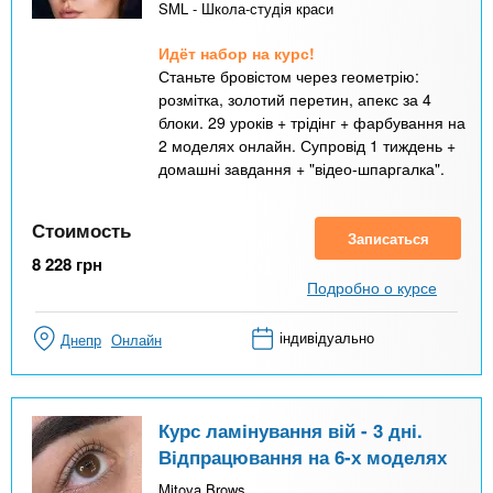
SML - Школа-студія краси
Идёт набор на курс!
Станьте бровістом через геометрію:
розмітка, золотий перетин, апекс за 4
блоки. 29 уроків + трідінг + фарбування на
2 моделях онлайн. Супровід 1 тиждень +
домашні завдання + "відео-шпаргалка".
Стоимость
Записаться
8 228
грн
Подробно о курсе
індивідуально
Днепр
Онлайн
Курс ламінування вій - 3 дні.
Відпрацювання на 6-х моделях
Mitova Brows