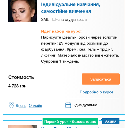
Індивідуальне навчання,
самостійне вивчення
SML - Школа-студія краси
Идёт набор на курс!
Нарисуйте ідеальні брови через золотий
перетин: 29 модулів від розмітки до
фарбування. Крем, хна, гель + трідінг,
ліфтинг. Матеріалознавство від експерта.
Супровід 1 тиждень.
Стоимость
Записаться
4 728
грн
Подробно о курсе
індивідуально
Днепр
Онлайн
Акция
Перший урок - безкоштовно
Перший урок - безкоштовно