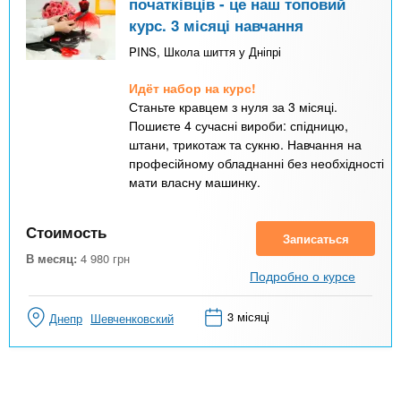
початківців - це наш топовий
курс. 3 місяці навчання
PINS, Школа шиття у Дніпрі
Идёт набор на курс!
Станьте кравцем з нуля за 3 місяці.
Пошиєте 4 сучасні вироби: спідницю,
штани, трикотаж та сукню. Навчання на
професійному обладнанні без необхідності
мати власну машинку.
Стоимость
Записаться
В месяц:
4 980
грн
Подробно о курсе
3 місяці
Днепр
Шевченковский