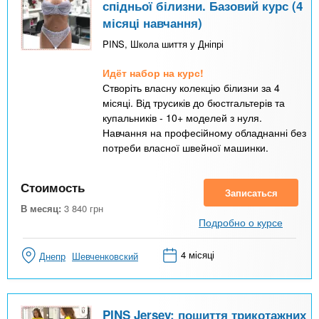
спідньої білизни. Базовий курс (4
місяці навчання)
PINS, Школа шиття у Дніпрі
Идёт набор на курс!
Створіть власну колекцію білизни за 4
місяці. Від трусиків до бюстгальтерів та
купальників - 10+ моделей з нуля.
Навчання на професійному обладнанні без
потреби власної швейної машинки.
Стоимость
Записаться
В месяц:
3 840
грн
Подробно о курсе
4 місяці
Днепр
Шевченковский
PINS Jersey: пошиття трикотажних