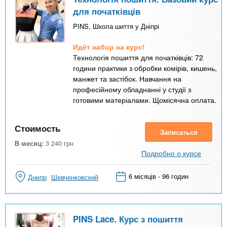
для початківців
PINS, Школа шиття у Дніпрі
Идёт набор на курс!
Технологія пошиття для початківців: 72
години практики з обробки комірів, кишень,
манжет та застібок. Навчання на
професійному обладнанні у студії з
готовими матеріалами. Щомісячна оплата.
Стоимость
Записаться
В месяц:
3 240
грн
Подробно о курсе
6 місяців - 96 годин
Днепр
Шевченковский
PINS Lace. Курс з пошиття