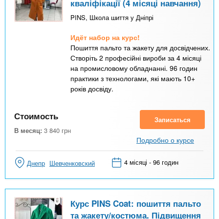
кваліфікації (4 місяці навчання)
PINS, Школа шиття у Дніпрі
Идёт набор на курс!
Пошиття пальто та жакету для досвідчених.
Створіть 2 професійні вироби за 4 місяці
на промисловому обладнанні. 96 годин
практики з технологами, які мають 10+
років досвіду.
Стоимость
Записаться
В месяц:
3 840
грн
Подробно о курсе
4 місяці - 96 годин
Днепр
Шевченковский
Курс PINS Coat: пошиття пальто
та жакету/костюма. Підвищення