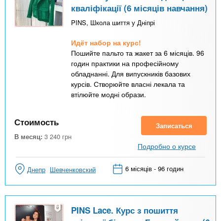
кваліфікації (6 місяців навчання)
PINS, Школа шиття у Дніпрі
Идёт набор на курс!
Пошийте пальто та жакет за 6 місяців. 96
годин практики на професійному
обладнанні. Для випускників базових
курсів. Створюйте власні лекала та
втілюйте модні образи.
Стоимость
Записаться
В месяц:
3 240
грн
Подробно о курсе
6 місяців - 96 годин
Днепр
Шевченковский
PINS Lace. Курс з пошиття