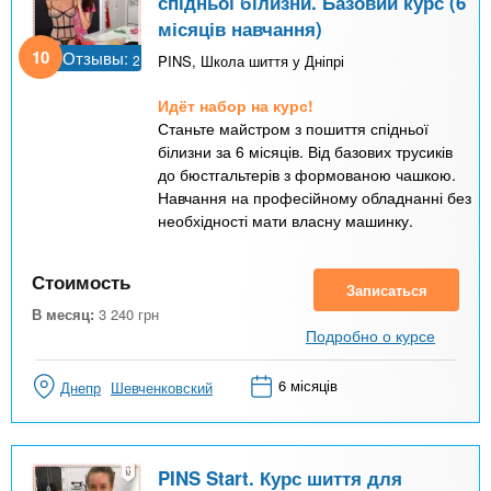
спідньої білизни. Базовий курс (6
місяців навчання)
10
Отзывы:
2
PINS, Школа шиття у Дніпрі
Идёт набор на курс!
Станьте майстром з пошиття спідньої
білизни за 6 місяців. Від базових трусиків
до бюстгальтерів з формованою чашкою.
Навчання на професійному обладнанні без
необхідності мати власну машинку.
Стоимость
Записаться
В месяц:
3 240
грн
Подробно о курсе
6 місяців
Днепр
Шевченковский
PINS Start. Курс шиття для