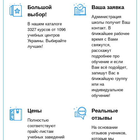
Большой
Ваша заявка
выбор!
Администрация
школы получит Ваш
В нашем каталоге
контакт. В
3327 курсов от 1096
ближайшее рабочее
учебных центров
время с Вами
Украины. Выбирайте
свяжутся,
лучших!
расскажут
подробнее про
обучение и если
Вам всё подойдет,
запишут Вас в
ближайшую группу
или на
индивидуальное
обучение!
Цены
Реальные
отзывы
Полностью
соответствуют
На основании
прайс-листам
отзывов учеников,
учебных заведений
которые мы