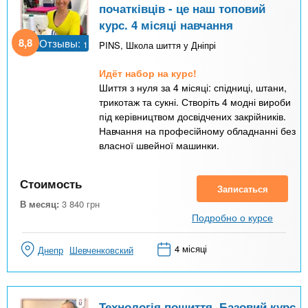
початківців - це наш топовий
курс. 4 місяці навчання
8,8
Отзывы:
1
PINS, Школа шиття у Дніпрі
Идёт набор на курс!
Шиття з нуля за 4 місяці: спідниці, штани,
трикотаж та сукні. Створіть 4 модні вироби
під керівництвом досвідчених закрійників.
Навчання на професійному обладнанні без
власної швейної машинки.
Стоимость
Записаться
В месяц:
3 840
грн
Подробно о курсе
4 місяці
Днепр
Шевченковский
Технологія пошиття. Базовий курс