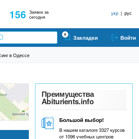
156
Заявок за
укр
|
рус
сегодня
0
Закладки
Войти
синг в Одессе
Преимущества
Abiturients.info
Большой выбор!
В нашем каталоге 3327 курсов
от 1096 учебных центров