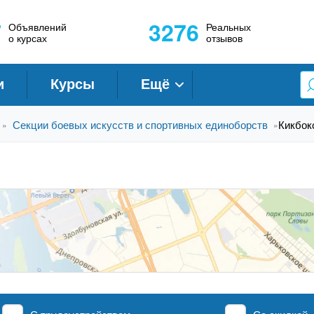
7
3276
Объявлений
Реальных
о курсах
отзывов
и
Курсы
Ещё
Секции боевых искусств и спортивных единоборств
Кикбок
»
»