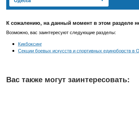
n
е
х
р
з
t
ж
а
а
К сожалению, на данный момент в этом разделе н
н
в
s
Возможно, вас заинтересуют следующие разделы:
и
е
ю
Кикбоксинг
д
.
Секции боевых искусств и спортивных единоборств в 
е
н
i
и
Вас также могут заинтересовать:
й
n
f
o