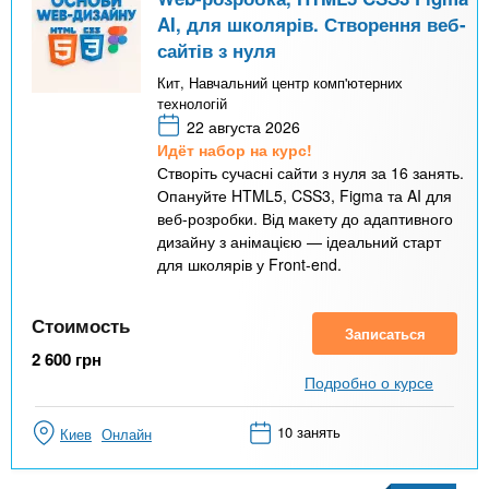
AI, для школярів. Створення веб-
сайтів з нуля
Кит, Навчальний центр комп'ютерних
технологій
22 августа 2026
Идёт набор на курс!
Створіть сучасні сайти з нуля за 16 занять.
Опануйте HTML5, CSS3, Figma та AI для
веб-розробки. Від макету до адаптивного
дизайну з анімацією — ідеальний старт
для школярів у Front-end.
Стоимость
Записаться
2 600
грн
Подробно о курсе
10 занять
Киев
Онлайн