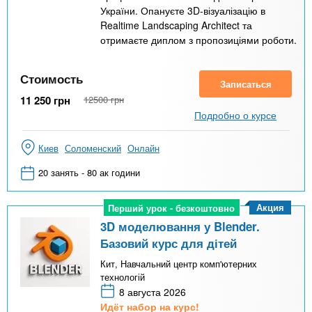
України. Опануєте 3D-візуалізацію в
Realtime Landscaping Architect та
отримаєте диплом з пропозиціями роботи.
Стоимость
Записаться
11 250
грн
12500
грн
Подробно о курсе
Киев
Соломенский
Онлайн
20 занять - 80 ак години
Акция
Перший урок - безкоштовно
Перший урок - безкоштовно
3D моделювання у Blender.
Базовий курс для дітей
Кит, Навчальний центр комп'ютерних
технологій
8 августа 2026
Идёт набор на курс!