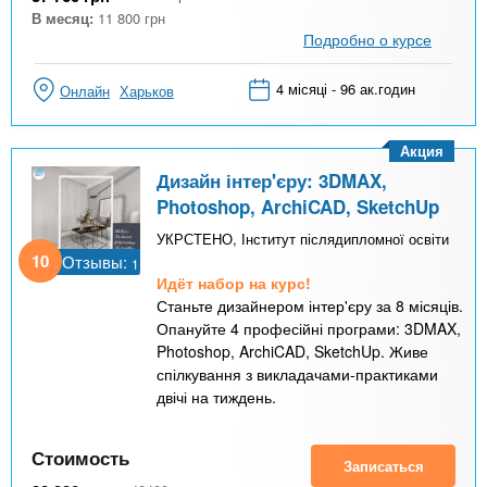
В месяц:
11 800
грн
Подробно о курсе
4 місяці - 96 ак.годин
Онлайн
Харьков
Акция
Дизайн інтер'єру: 3DMAX,
Photoshop, ArchiCAD, SketchUp
УКРСТЕНО, Інститут післядипломної освіти
10
Отзывы:
1
Идёт набор на курс!
Станьте дизайнером інтер'єру за 8 місяців.
Опануйте 4 професійні програми: 3DMAX,
Photoshop, ArchiCAD, SketchUp. Живе
спілкування з викладачами-практиками
двічі на тиждень.
Стоимость
Записаться