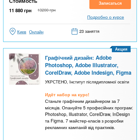
Стоимость
Записаться
11 880
грн
13200
грн
Подробно о курсе
23 заняття
Киев
Онлайн
Акция
Графічний дизайн: Adobe
Photoshop, Adobe Illustrator,
CorelDraw, Adobe Indesign, Figma
УКРСТЕНО, Інститут післядипломної освіти
Идёт набор на курс!
Станьте графічним дизайнером за 7
місяців. Опануйте 5 професійних програм:
Photoshop, Illustrator, CorelDraw, InDesign
та Figma. 7 майстер-класів з розробки
рекламних кампаній від практиків.