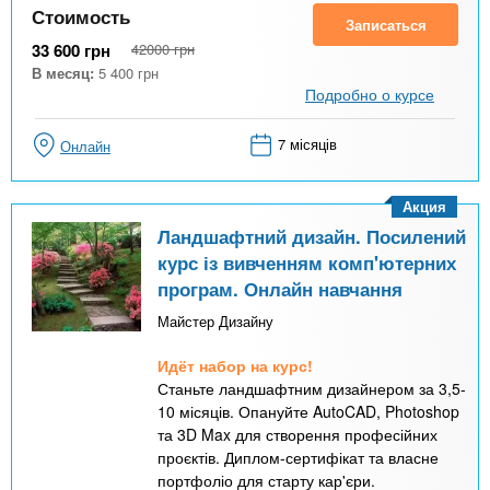
Стоимость
Записаться
33 600
грн
42000
грн
В месяц:
5 400
грн
Подробно о курсе
7 місяців
Онлайн
Акция
Ландшафтний дизайн. Посилений
курс із вивченням комп'ютерних
програм. Онлайн навчання
Майстер Дизайну
Идёт набор на курс!
Станьте ландшафтним дизайнером за 3,5-
10 місяців. Опануйте AutoCAD, Photoshop
та 3D Max для створення професійних
проєктів. Диплом-сертифікат та власне
портфоліо для старту кар'єри.