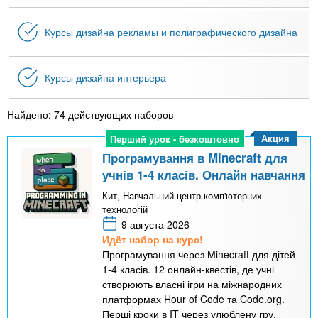
Курсы дизайна рекламы и полиграфического дизайна
Курсы дизайна интерьера
Найдено: 74 действующих наборов
Акция
Перший урок - безкоштовно
Перший урок - безкоштовно
Програмування в Minecraft для
учнів 1-4 класів. Онлайн навчання
Кит, Навчальний центр комп'ютерних
технологій
9 августа 2026
Идёт набор на курс!
Програмування через Minecraft для дітей
1-4 класів. 12 онлайн-квестів, де учні
створюють власні ігри на міжнародних
платформах Hour of Code та Code.org.
Перші кроки в IT через улюблену гру.