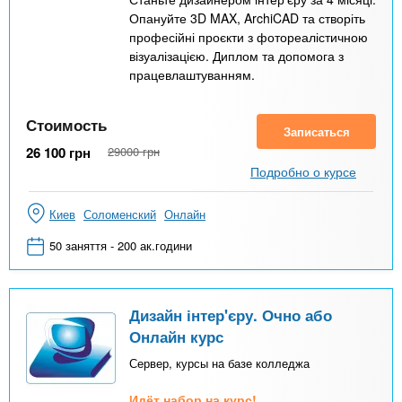
Опануйте 3D MAX, ArchiCAD та створіть
професійні проєкти з фотореалістичною
візуалізацією. Диплом та допомога з
працевлаштуванням.
Стоимость
Записаться
26 100
грн
29000
грн
Подробно о курсе
Киев
Соломенский
Онлайн
50 заняття - 200 ак.години
Дизайн інтер'єру. Очно або
Онлайн курс
Сервер, курсы на базе колледжа
Идёт набор на курс!