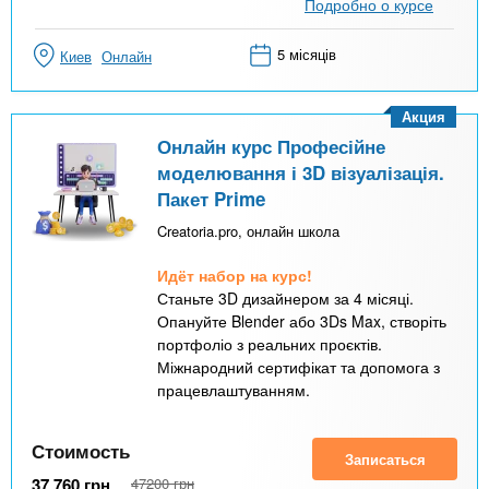
Подробно о курсе
5 місяців
Киев
Онлайн
Акция
Онлайн курс Професійне
моделювання і 3D візуалізація.
Пакет Prime
Creatoria.pro, онлайн школа
Идёт набор на курс!
Станьте 3D дизайнером за 4 місяці.
Опануйте Blender або 3Ds Max, створіть
портфоліо з реальних проєктів.
Міжнародний сертифікат та допомога з
працевлаштуванням.
Стоимость
Записаться
37 760
грн
47200
грн