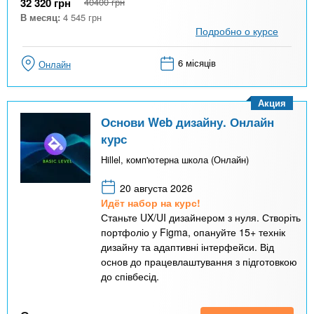
32 320
грн
40400
грн
В месяц:
4 545
грн
Подробно о курсе
6 місяців
Онлайн
Акция
Основи Web дизайну. Онлайн
курс
Hillel, комп'ютерна школа (Онлайн)
20 августа 2026
Идёт набор на курс!
Станьте UX/UI дизайнером з нуля. Створіть
портфоліо у Figma, опануйте 15+ технік
дизайну та адаптивні інтерфейси. Від
основ до працевлаштування з підготовкою
до співбесід.