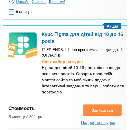
Онлайн
Харьков
Киевский
8 місяців
Акция
Курс Figma для дітей від 10 до 16
років
IT FRIENDS. Школа програмування для дітей
(ОНЛАЙН)
Идёт набор на курс!
Figma для дітей 10-16 років: від основ до
власних проєктів. Створіть професійні
макети сайтів та мобільних додатків.
Інтерактивні завдання та перші роботи для
портфоліо.
Стоимость
Записаться
В месяц:
2 500
грн
Подробно о курсе