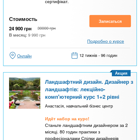
сертифікат.
Стоимость
Записаться
24 900
грн
30000
грн
В месяц:
9 990
грн
Подробно о курсе
12 тижнів - 96 годин
Онлайн
Акция
Ландшафтний дизайн. Дизайнер з
ландшафтів: лекційно-
комп'ютерний курс 1+2 рівні
Анастасія, навчальний бізнес центр
Идёт набор на курс!
Станьте ландшафтним дизайнером за 2
місяці. 80 годин практики з
професіоналами Спілки дизайнерів