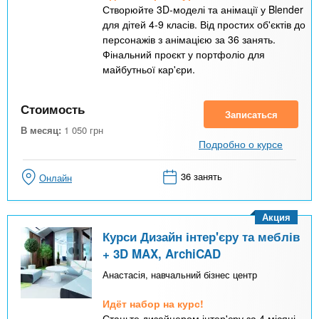
Створюйте 3D-моделі та анімації у Blender
для дітей 4-9 класів. Від простих об'єктів до
персонажів з анімацією за 36 занять.
Фінальний проєкт у портфоліо для
майбутньої кар'єри.
Стоимость
Записаться
В месяц:
1 050
грн
Подробно о курсе
36 занять
Онлайн
Акция
Курси Дизайн інтер'єру та меблів
+ 3D MAX, ArchiCAD
Анастасія, навчальний бізнес центр
Идёт набор на курс!
Станьте дизайнером інтер'єру за 4 місяці.