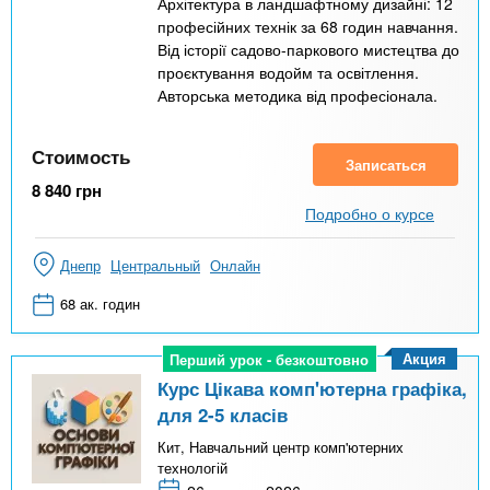
Архітектура в ландшафтному дизайні: 12
професійних технік за 68 годин навчання.
Від історії садово-паркового мистецтва до
проєктування водойм та освітлення.
Авторська методика від професіонала.
Стоимость
Записаться
8 840
грн
Подробно о курсе
Днепр
Центральный
Онлайн
68 ак. годин
Акция
Перший урок - безкоштовно
Перший урок - безкоштовно
Курс Цікава комп'ютерна графіка,
для 2-5 класів
Кит, Навчальний центр комп'ютерних
технологій