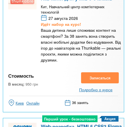
Кит, Навчальний центр комп'ютерних
технологій
27 августа 2026
Идёт набор на курс!
Ваша дитина лише споживає контент на
смартфоні? За 38 занять вона створить
власні мобільні додатки без кодування. Від
ігор до навігаторів на Thunkable — реальні
проєкти, якими можна поділитися з
друзями.
Стоимость
Записаться
В месяц:
950
грн
Подробно о курсе
36 занять
Киев
Онлайн
Акция
Перший урок - безкоштовно
Перший урок - безкоштовно
Web-розробка, HTML5 CSS3 Figma