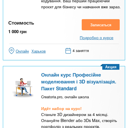
кодування. Ваш перший працюючий
проєкт для бізнесу чи навчання вже зараз.
Стоимость
Записаться
1 000
грн
Подробно о курсе
4 заняття
Онлайн
Харьков
Акция
Онлайн курс Професійне
моделювання і 3D візуалізація.
Пакет Standard
Creatoria.pro, онлайн школа
Идёт набор на курс!
Станьте 3D дизайнером за 4 місяці.
Опануйте Blender або 3Ds Max, створіть
портфоліо з реальних проєктів.