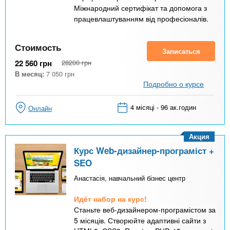
Міжнародний сертифікат та допомога з
працевлаштуванням від професіоналів.
Стоимость
Записаться
22 560
грн
28200
грн
В месяц:
7 050
грн
Подробно о курсе
4 місяці - 96 ак.годин
Онлайн
Акция
Курс Web-дизайнер-програміст +
SEO
Анастасія, навчальний бізнес центр
Идёт набор на курс!
Станьте веб-дизайнером-програмістом за
5 місяців. Створюйте адаптивні сайти з