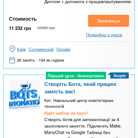
Диплом + допомога з працевлаштуванням.
Стоимость
Записаться
11 232
грн
12480
грн
Подробно о курсе
Киев
Соломенский
Онлайн
26 занять - 104 ак.години
Акция
Перший урок - безкоштовно
Перший урок - безкоштовно
Створіть Бота, який працює
замість вас!
Кит, Навчальний центр комп'ютерних
технологій
Идёт набор на курс!
Створіть ботів для автоматизації за 4
захоплюючі заняття. Підключіть Make,
ManyChat та Google Таблиці без