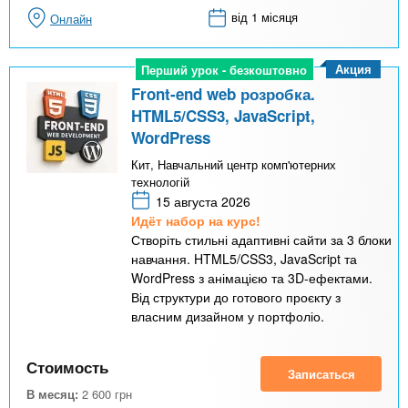
від 1 місяця
Онлайн
Акция
Перший урок - безкоштовно
Перший урок - безкоштовно
Front-end web розробка.
HTML5/CSS3, JavaScript,
WordPress
Кит, Навчальний центр комп'ютерних
технологій
15 августа 2026
Идёт набор на курс!
Створіть стильні адаптивні сайти за 3 блоки
навчання. HTML5/CSS3, JavaScript та
WordPress з анімацією та 3D-ефектами.
Від структури до готового проєкту з
власним дизайном у портфоліо.
Стоимость
Записаться
В месяц:
2 600
грн