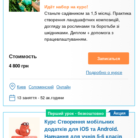
Идёт набор на курс!
Станьте садівником за 1,5 місяці. Практика
створення ландшафтних композицій,
догляду за рослинами та боротьби зі
шкідниками. Диплом + допомога з
працевлаштуванням.
Стоимость
Записаться
4 800
грн
Подробно о курсе
Киев
Соломенский
Онлайн
13 заняття - 52 ак.години
Акция
Перший урок - безкоштовно
Перший урок - безкоштовно
Курс Створення мобільних
додатків для iOS та Android.
Навчання для учнів 5-6 класів