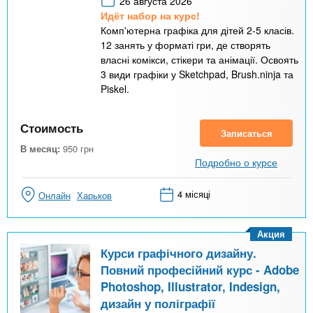
26 августа 2026
Идёт набор на курс!
Комп'ютерна графіка для дітей 2-5 класів.
12 занять у форматі гри, де створять
власні комікси, стікери та анімації. Освоять
3 види графіки у Sketchpad, Brush.ninja та
Piskel.
Стоимость
Записаться
В месяц:
950
грн
Подробно о курсе
4 місяці
Онлайн
Харьков
Акция
Курси графічного дизайну.
Повний професійний курс - Adobe
Photoshop, Illustrator, Indesign,
дизайн у поліграфії