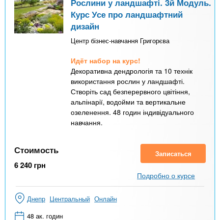
Рослини у ландшафті. 3й Модуль.
Курс Усе про ландшафтний
дизайн
Центр бізнес-навчання Григорєва
Идёт набор на курс!
Декоративна дендрологія та 10 технік
використання рослин у ландшафті.
Створіть сад безперервного цвітіння,
альпінарії, водойми та вертикальне
озеленення. 48 годин індивідуального
навчання.
Стоимость
Записаться
6 240
грн
Подробно о курсе
Днепр
Центральный
Онлайн
48 ак. годин