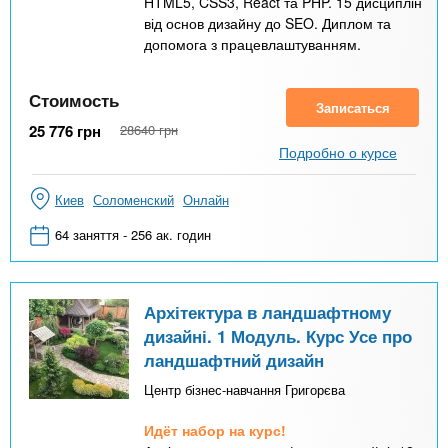
HTML5, CSS3, React та PHP. 15 дисциплін
від основ дизайну до SEO. Диплом та
допомога з працевлаштуванням.
Стоимость
Записаться
25 776
грн
28640
грн
Подробно о курсе
Киев
Соломенский
Онлайн
64 заняття - 256 ак. годин
Архітектура в ландшафтному
дизайні. 1 Модуль. Курс Усе про
ландшафтний дизайн
Центр бізнес-навчання Григорєва
Идёт набор на курс!