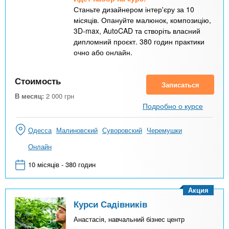
Станьте дизайнером інтер'єру за 10
місяців. Опануйте малюнок, композицію,
3D-max, AutoCAD та створіть власний
дипломний проєкт. 380 годин практики
очно або онлайн.
Стоимость
Записаться
В месяц:
2 000
грн
Подробно о курсе
Одесса
Малиновский
Суворовский
Черемушки
Онлайн
10 місяців - 380 годин
Акция
Курси Садівників
Анастасія, навчальний бізнес центр