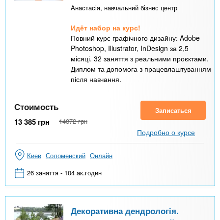
Анастасія, навчальний бізнес центр
Идёт набор на курс!
Повний курс графічного дизайну: Adobe
Photoshop, Illustrator, InDesign за 2,5
місяці. 32 заняття з реальними проєктами.
Диплом та допомога з працевлаштуванням
після навчання.
Стоимость
Записаться
13 385
грн
14872
грн
Подробно о курсе
Киев
Соломенский
Онлайн
26 заняття - 104 ак.годин
Декоративна дендрологія.