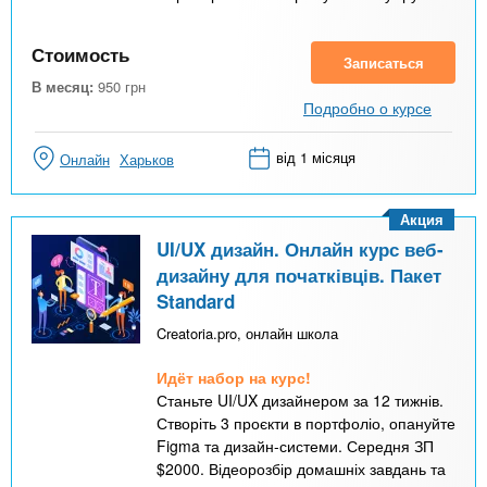
Стоимость
Записаться
В месяц:
950
грн
Подробно о курсе
від 1 місяця
Онлайн
Харьков
Акция
UI/UX дизайн. Онлайн курс веб-
дизайну для початківців. Пакет
Standard
Creatoria.pro, онлайн школа
Идёт набор на курс!
Станьте UI/UX дизайнером за 12 тижнів.
Створіть 3 проєкти в портфоліо, опануйте
Figma та дизайн-системи. Середня ЗП
$2000. Відеорозбір домашніх завдань та