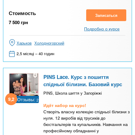
Стоимость
Записаться
7 500
грн
Подробно о курсе
Харьков
Холодногорский
2,5 місяці – 40 годин
PINS Lace. Курс з пошиття
спідньої білизни. Базовий курс
PINS, Школа шиття у Запоріжжі
9,2
Отзывы:
2
Идёт набор на курс!
Створіть власну колекцію спідньої білизни з
нуля. 12 виробів від трусиків до
бюстгальтерів та купальників. Навчання на
професійному обладнанні у