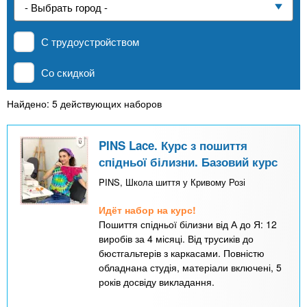
n
р
х
ж
Частные школы
з
t
а
С трудоустройством
н
а
и
MBA
в
s
Со скидкой
ю
е
.
д
Найдено: 5 действующих наборов
Онлайн курсы
е
i
н
PINS Lace. Курс з пошиття
За рубежом
спідньої білизни. Базовий курс
и
n
й
PINS, Школа шиття у Кривому Розі
Идёт набор на курс!
f
Пошиття спідньої білизни від А до Я: 12
виробів за 4 місяці. Від трусиків до
бюстгальтерів з каркасами. Повністю
o
обладнана студія, матеріали включені, 5
років досвіду викладання.