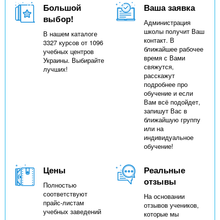
Большой
Ваша заявка
выбор!
Администрация
школы получит Ваш
В нашем каталоге
контакт. В
3327 курсов от 1096
ближайшее рабочее
учебных центров
время с Вами
Украины. Выбирайте
свяжутся,
лучших!
расскажут
подробнее про
обучение и если
Вам всё подойдет,
запишут Вас в
ближайшую группу
или на
индивидуальное
обучение!
Цены
Реальные
отзывы
Полностью
соответствуют
На основании
прайс-листам
отзывов учеников,
учебных заведений
которые мы