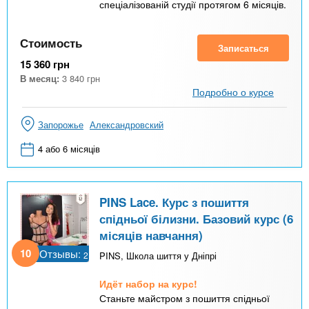
спеціалізованій студії протягом 6 місяців.
Стоимость
Записаться
15 360
грн
В месяц:
3 840
грн
Подробно о курсе
Запорожье
Александровский
4 або 6 місяців
PINS Lace. Курс з пошиття
спідньої білизни. Базовий курс (6
місяців навчання)
10
Отзывы:
2
PINS, Школа шиття у Дніпрі
Идёт набор на курс!
Станьте майстром з пошиття спідньої