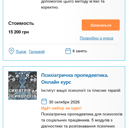
допомогою цього методу мʼяко та
коректно.
Стоимость
Записаться
15 200
грн
Подробно о курсе
8 занять
Львов
Галицкий
Психіатрична пропедевтика.
Онлайн курс
Інститут вищої психології та тілесних терапій
30 октября 2026
Идёт набор на курс!
Психіатрична пропедевтика для психологів
та соціальних працівників. 5 модулів з
діагностики та розпізнавання психічних