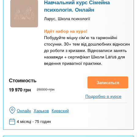
Навчальний курс Сімейна
психологія. Онлайн
Ларус, Школа психології
Идёт набор на курс!
Побудуйте міцну сім'ю та гармонійні
стосунки. 30+ тем від дошлюбних відносин
до роботи з кризами. Відеозаписи занять
назавжди + сертифікат Школи Larus для
ведення приватної практики.
Стоимость
Записаться
19 970
грн
26000
грн
Подробно о курсе
Онлайн
Харьков
Киевский
4 місяці - 75 годин