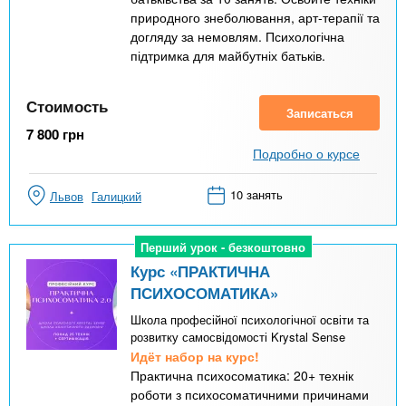
природного знеболювання, арт-терапії та
догляду за немовлям. Психологічна
підтримка для майбутніх батьків.
Стоимость
Записаться
7 800
грн
Подробно о курсе
10 занять
Львов
Галицкий
Перший урок - безкоштовно
Перший урок - безкоштовно
Курс «ПРАКТИЧНА
ПСИХОСОМАТИКА»
Школа професійної психологічної освіти та
розвитку самосвідомості Krystal Sense
Идёт набор на курс!
Практична психосоматика: 20+ технік
роботи з психосоматичними причинами