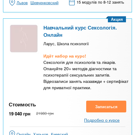
15 модулів по 8-12 занять
Львов
Шевченковский
Акция
Навчальний курс Сексологія.
Онлайн
Ларус, Школа психології
Идёт набор на курс!
Сексологія для психологів та лікарів.
Опануйте 20+ методів діагностики та
психотерапії сексуальних запитів.
Відеозаписи занять назавжди + сертифікат
для приватної практики.
Стоимость
Записаться
19 040
грн
21980
грн
Подробно о курсе
Онлайн
Харьков
Киевский