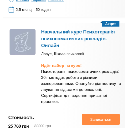
2,5 місяці - 50 годин
Акция
Навчальний курс Психотерапія
психосоматичних розладів.
Онлайн
Ларус, Школа психології
Идёт набор на курс!
Психотерапія психосоматичних розладів:
30+ методик роботи з різними
захворюваннями. Опануйте діагностику та
лікування від астми до онкології.
Сертифікат для ведення приватної
практики.
Стоимость
Записаться
25 760
грн
32200
грн