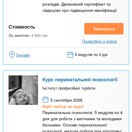
розладів. Двомовний сертифікат та
свідоцтво про підвищення кваліфікації.
Стоимость
Записаться
За занятие:
4 800
грн
Подробно о курсе
5 модулів по 3 дні
Онлайн
Курс перинатальної психології
Інститут професійної турботи
5 сентября 2026
Идёт набор на курс!
Перинатальна психологія: 5 модулів по 4
дня для роботи з вагітними та молодими
батьками. Основи перинатальної
психології, методи роботи при підготовці