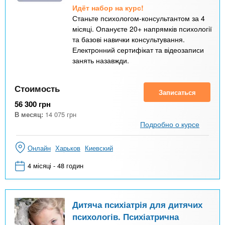
Идёт набор на курс!
Станьте психологом-консультантом за 4
місяці. Опануєте 20+ напрямків психології
та базові навички консультування.
Електронний сертифікат та відеозаписи
занять назавжди.
Стоимость
Записаться
56 300
грн
В месяц:
14 075
грн
Подробно о курсе
Онлайн
Харьков
Киевский
4 місяці - 48 годин
Дитяча психіатрія для дитячих
психологів. Психіатрична