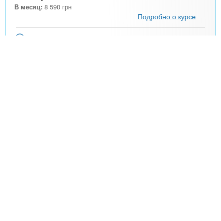
В месяц:
8 590
грн
Подробно о курсе
Онлайн
Харьков
Киевский
3 місяці - 60 годин
Тренінг Методики першої
психологічної допомоги. Онлайн.
Індивідуально
Ларус, Школа психології
Идёт набор на курс!
Перша психологічна допомога для
волонтерів та фахівців. Опануйте 8
методик роботи з кризовими станами,
тривогою та ПТСР. Індивідуальний формат
+ сертифікат. Відеозаписи занять
назавжди.