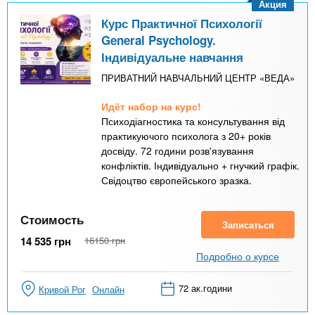
Акция
Курс Практичної Психології
General Psychology.
Індивідуальне навчання
ПРИВАТНИЙ НАВЧАЛЬНИЙ ЦЕНТР «ВЕДА»
Идёт набор на курс!
Психодіагностика та консультування від
практикуючого психолога з 20+ років
досвіду. 72 години розв'язування
конфліктів. Індивідуально + гнучкий графік.
Свідоцтво європейського зразка.
Стоимость
Записаться
14 535
грн
16150
грн
Подробно о курсе
72 ак.години
Кривой Рог
Онлайн