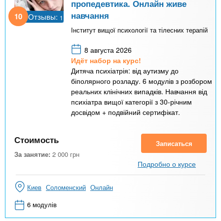
пропедевтика. Онлайн живе
навчання
10
Отзывы:
1
Інститут вищої психології та тілесних терапій
8 августа 2026
Идёт набор на курс!
Дитяча психіатрія: від аутизму до
біполярного розладу. 6 модулів з розбором
реальних клінічних випадків. Навчання від
психіатра вищої категорії з 30-річним
досвідом + подвійний сертифікат.
Стоимость
Записаться
За занятие:
2 000
грн
Подробно о курсе
Киев
Соломенский
Онлайн
6 модулів