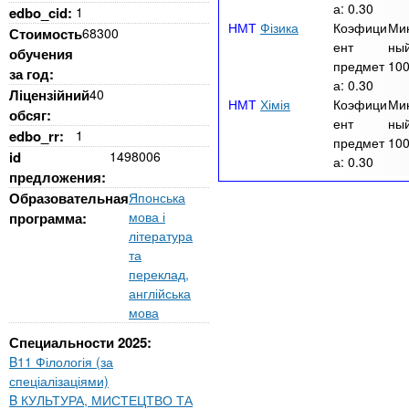
а:
0.30
edbo_cid:
1
Фізика
Коэфици
Ми
Стоимость
68300
ент
ный
обучения
предмет
10
за год:
а:
0.30
Ліцензійний
40
Хімія
Коэфици
Ми
обсяг:
ент
ный
edbo_rr:
1
предмет
10
id
1498006
а:
0.30
предложения:
Образовательная
Японська
мова і
программа:
література
та
переклад,
англійська
мова
Специальности 2025:
B11 Філологія (за
спеціалізаціями)
B КУЛЬТУРА, МИСТЕЦТВО ТА