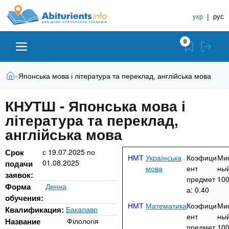
A
П
С
е
укр
|
рус
п
b
р
р
е
0
й
а
i
т
в
и
В
Абитуриенту
Главная
Японська мова і література та переклад, англійська мова
»
о
к
t
ы
о
ч
з
КНУТШ - Японська мова і
с
Вузы
д
н
u
н
література та переклад,
е
и
о
с
англійська мова
в
к
Колледжи
r
ь
н
У
Срок
с
19.07.2025
по
о
Українська
Коэфици
Ми
01.08.2025
ч
подачи
i
м
Курсы
мова
ент
ный
заявок:
у
е
предмет
10
Форма
Денна
с
а:
0.40
б
e
обучения:
о
Частные школы
Математика
Коэфици
Ми
н
д
Квалификация:
Бакалавр
ент
ный
е
ы
Название
Філологія
предмет
10