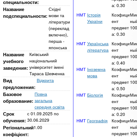
n
MBA
р
специальности:
х
а:
0.30
ж
Название
Східні
з
t
а
Історія
Коэфици
Ми
мови та
подспециальности:
Онлайн курсы
н
а
України
ент
ный
літератури
и
предмет
10
(переклад
в
s
ю
а:
0.30
включно),
е
За рубежом
перша -
Українська
Коэфици
Ми
.
д
японська
література
ент
ный
Название
Київський
е
предмет
10
національний
учебного
а:
0.40
i
н
університет імені
заведения:
Іноземна
Коэфици
Ми
и
Тараса Шевченка
мова
ент
ный
n
Вид
Відкрита
й
предмет
10
предложения:
а:
0.50
Базовое
Повна
Біологія
Коэфици
Ми
f
загальна
образование:
ент
ный
середня освіта
предмет
10
o
Срок
с
01.09.2025
по
а:
0.20
30.06.2029
обучения:
Географія
Коэфици
Ми
ент
ный
Регіональний
1.00
предмет
10
коефіцієнт: