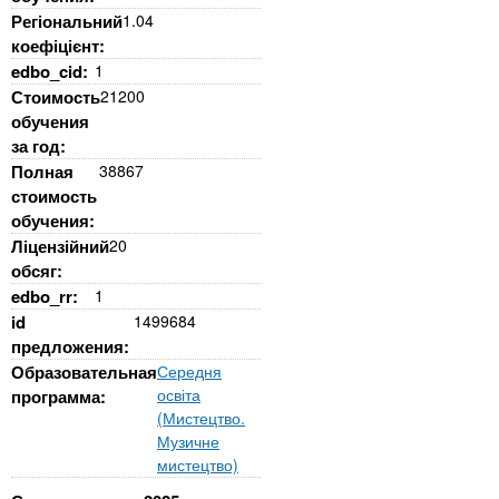
Регіональний
1.04
коефіцієнт:
edbo_cid:
1
Стоимость
21200
обучения
за год:
Полная
38867
стоимость
обучения:
Ліцензійний
20
обсяг:
edbo_rr:
1
id
1499684
предложения:
Образовательная
Середня
освіта
программа:
(Мистецтво.
Музичне
мистецтво)