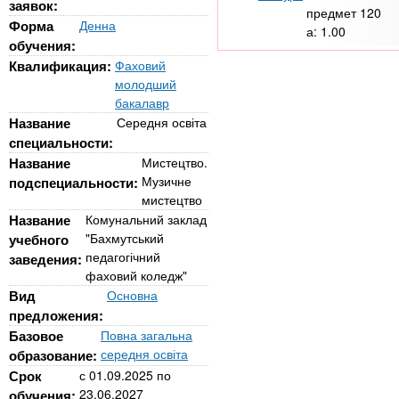
n
MBA
р
заявок:
х
предмет
120
ж
Форма
Денна
а:
1.00
з
t
а
обучения:
Онлайн курсы
н
а
Квалификация:
Фаховий
и
молодший
в
s
ю
бакалавр
е
За рубежом
Название
Середня освіта
.
д
специальности:
е
Название
Мистецтво.
Музичне
подспециальности:
i
н
мистецтво
и
Название
Комунальний заклад
n
й
"Бахмутський
учебного
педагогічний
заведения:
фаховий коледж"
f
Вид
Основна
предложения:
o
Базовое
Повна загальна
середня освіта
образование:
Срок
с
01.09.2025
по
23.06.2027
обучения: