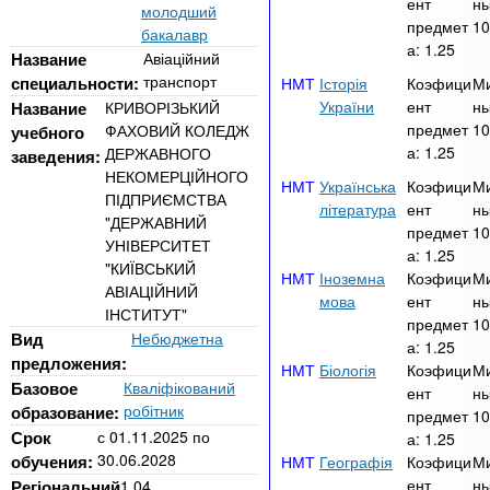
n
MBA
р
ент
ны
молодший
х
ж
предмет
10
бакалавр
з
t
а
а:
1.25
Название
Авіаційний
Онлайн курсы
н
а
транспорт
специальности:
Історія
Коэфици
М
и
в
s
України
ент
ны
Название
КРИВОРІЗЬКИЙ
ю
предмет
10
ФАХОВИЙ КОЛЕДЖ
учебного
е
За рубежом
а:
1.25
ДЕРЖАВНОГО
заведения:
.
д
НЕКОМЕРЦІЙНОГО
Українська
Коэфици
М
е
ПІДПРИЄМСТВА
література
ент
ны
"ДЕРЖАВНИЙ
i
н
предмет
10
УНІВЕРСИТЕТ
а:
1.25
и
"КИЇВСЬКИЙ
Іноземна
Коэфици
М
n
й
АВІАЦІЙНИЙ
мова
ент
ны
ІНСТИТУТ"
предмет
10
Вид
Небюджетна
f
а:
1.25
предложения:
Біологія
Коэфици
М
Базовое
Кваліфікований
ент
ны
o
робітник
образование:
предмет
10
Срок
с
01.11.2025
по
а:
1.25
30.06.2028
обучения:
Географія
Коэфици
М
ент
ны
Регіональний
1.04