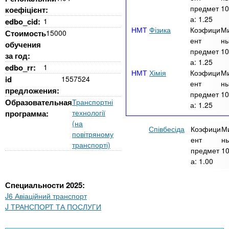
предмет
10
коефіцієнт:
а:
1.25
edbo_cid:
1
Фізика
Коэфици
М
Стоимость
15000
ент
ны
обучения
предмет
10
за год:
а:
1.25
edbo_rr:
1
Хімія
Коэфици
М
id
1557524
ент
ны
предложения:
предмет
10
Образовательная
Транспортні
а:
1.25
технології
программа:
(на
Співбесіда
Коэфици
М
повітряному
ент
ны
транспорті)
предмет
1
а:
1.00
Специальности 2025:
J6 Авіаційний транспорт
J ТРАНСПОРТ ТА ПОСЛУГИ