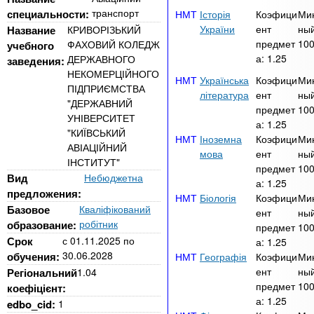
n
MBA
р
х
транспорт
специальности:
Історія
Коэфици
Ми
ж
з
t
України
ент
ный
Название
КРИВОРІЗЬКИЙ
а
Онлайн курсы
предмет
10
ФАХОВИЙ КОЛЕДЖ
учебного
н
а
а:
1.25
ДЕРЖАВНОГО
заведения:
и
в
s
НЕКОМЕРЦІЙНОГО
ю
Українська
Коэфици
Ми
е
За рубежом
ПІДПРИЄМСТВА
література
ент
ный
"ДЕРЖАВНИЙ
.
д
предмет
10
УНІВЕРСИТЕТ
а:
1.25
е
"КИЇВСЬКИЙ
Іноземна
Коэфици
Ми
i
н
АВІАЦІЙНИЙ
мова
ент
ный
ІНСТИТУТ"
и
предмет
10
Вид
Небюджетна
n
а:
1.25
й
предложения:
Біологія
Коэфици
Ми
Базовое
Кваліфікований
ент
ный
f
робітник
образование:
предмет
10
Срок
с
01.11.2025
по
а:
1.25
30.06.2028
обучения:
Географія
Коэфици
Ми
o
ент
ный
Регіональний
1.04
предмет
10
коефіцієнт:
а:
1.25
edbo_cid:
1