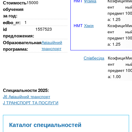
Фізика
Коэфици
Ми
Стоимость
15000
ент
ный
обучения
предмет
10
за год:
а:
1.25
edbo_rr:
1
Хімія
Коэфици
Ми
id
1557523
ент
ный
предложения:
предмет
10
Образовательная
Авіаційний
а:
1.25
транспорт
программа:
Співбесіда
Коэфици
Ми
ент
ный
предмет
10
а:
1.00
Специальности 2025:
J6 Авіаційний транспорт
J ТРАНСПОРТ ТА ПОСЛУГИ
Каталог специальностей