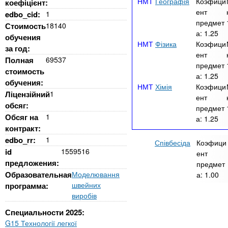
Географія
Коэфици
коефіцієнт:
ент
edbo_cid:
1
предмет
Стоимость
18140
а:
1.25
обучения
Фізика
Коэфици
за год:
ент
Полная
69537
предмет
стоимость
а:
1.25
обучения:
Хімія
Коэфици
Ліцензійний
1
ент
обсяг:
предмет
Обсяг на
1
а:
1.25
контракт:
edbo_rr:
1
Співбесіда
Коэфици
id
1559516
ент
предложения:
предмет
Образовательная
Моделювання
а:
1.00
швейних
программа:
виробів
Специальности 2025:
G15 Технології легкої