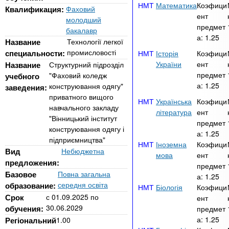
n
MBA
р
Математика
Коэфици
х
Квалификация:
Фаховий
ж
ент
молодший
з
t
а
предмет
бакалавр
Онлайн курсы
н
а
а:
1.25
Название
Технології легкої
и
в
s
промисловості
специальности:
Історія
Коэфици
ю
е
За рубежом
України
ент
Название
Структурний підрозділ
предмет
"Фаховий коледж
учебного
.
д
а:
1.25
конструювання одягу"
заведения:
е
приватного вищого
Українська
Коэфици
i
н
навчального закладу
література
ент
"Вінницький інститут
и
предмет
конструювання одягу і
n
а:
1.25
й
підприємництва"
Іноземна
Коэфици
Вид
Небюджетна
мова
ент
f
предложения:
предмет
Базовое
Повна загальна
а:
1.25
середня освіта
образование:
Біологія
Коэфици
o
Срок
с
01.09.2025
по
ент
30.06.2029
обучения:
предмет
а:
1.25
Регіональний
1.00