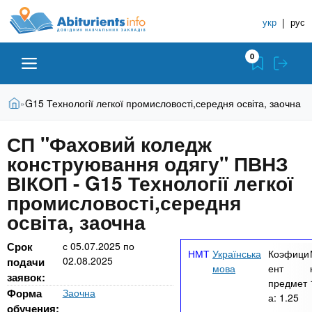
A
П
С
е
укр
|
рус
п
b
р
р
е
0
й
а
i
т
в
и
В
Абитуриенту
Главная
G15 Технології легкої промисловості,середня освіта, заочна
»
о
к
t
ы
о
ч
з
СП "Фаховий коледж
с
Вузы
д
н
u
н
конструювання одягу" ПВНЗ
е
и
о
с
ВІКОП - G15 Технології легкої
в
к
Колледжи
r
ь
промисловості,середня
н
У
о
освіта, заочна
ч
i
м
Курсы
у
е
Срок
с
05.07.2025
по
Українська
Коэфици
с
02.08.2025
б
подачи
e
мова
ент
о
Частные школы
заявок:
н
предмет
д
Форма
Заочна
а:
1.25
е
ы
обучения: