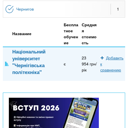
n
MBA
р
х
ж
Чернигов
1
з
t
а
Онлайн курсы
н
а
Беспла
Средня
и
в
s
тное
я
ю
Название
е
За рубежом
обучен
стоимо
ие
сть
.
д
Національний
е
університет
23
Добавить
i
н
є
954 грн/
к
"Чернігівська
и
рік
сравнению
політехніка"
n
й
f
o