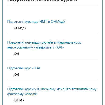
Підготовчі курси до НМТ в ОНМедУ
ОНМедУ
Предметні олімпіади онлайн в Національному
аерокосмічному університеті «ХАІ»
ХАІ
Підготовчі курси ХАІ
ХАІ
Підготовчі курси у Київському механіко-технологічному
фаховому коледжі
КМТФК