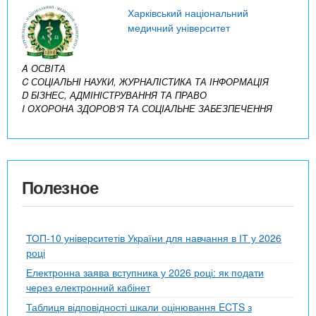
Харківський національний
медичний університет
A ОСВІТА
C СОЦІАЛЬНІ НАУКИ, ЖУРНАЛІСТИКА ТА ІНФОРМАЦІЯ
D БІЗНЕС, АДМІНІСТРУВАННЯ ТА ПРАВО
I ОХОРОНА ЗДОРОВ’Я ТА СОЦІАЛЬНЕ ЗАБЕЗПЕЧЕННЯ
Полезное
ТОП-10 університетів України для навчання в ІТ у 2026
році
Електронна заява вступника у 2026 році: як подати
через електронний кабінет
Таблиця відповідності шкали оцінювання ECTS з