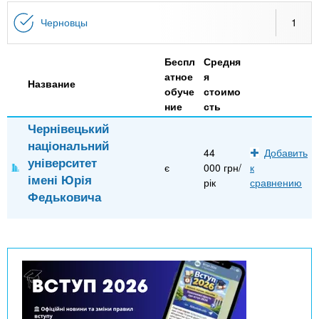
n
MBA
р
х
ж
Черновцы
1
з
t
а
Онлайн курсы
н
а
Беспл
Средня
и
в
s
атное
я
ю
Название
е
За рубежом
обуче
стоимо
ние
сть
.
д
Чернівецький
е
національний
i
н
44
Добавить
університет
є
000 грн/
к
и
імені Юрія
рік
сравнению
n
й
Федьковича
f
o