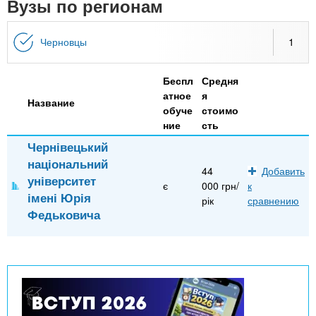
n
Вузы по регионам
MBA
р
х
ж
з
t
а
Черновцы
1
Онлайн курсы
н
а
и
в
s
ю
Беспл
Средня
е
За рубежом
атное
я
Название
.
д
обуче
стоимо
ние
сть
е
Чернівецький
i
н
національний
и
44
Добавить
університет
n
є
000 грн/
к
й
імені Юрія
рік
сравнению
Федьковича
f
o