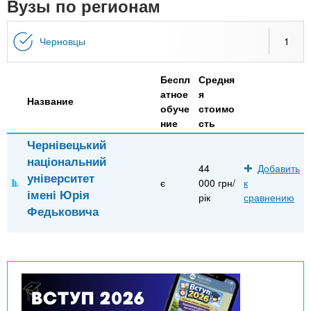
n
Вузы по регионам
MBA
р
х
ж
з
t
а
Черновцы
1
Онлайн курсы
н
а
и
в
s
ю
Беспл
Средня
е
За рубежом
атное
я
Название
.
д
обуче
стоимо
ние
сть
е
Чернівецький
i
н
національний
и
44
Добавить
університет
n
є
000 грн/
к
й
імені Юрія
рік
сравнению
Федьковича
f
o