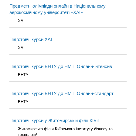
Предметні олімпіади онлайн в Національному
аерокосмічному університеті «ХАІ»
ХАІ
Підготовчі курси ХАІ
ХАІ
Підготовчі курси ВНТУ до НМТ. Онлайн-інтенсив
ВНТУ
Підготовчі курси ВНТУ до НМТ. Онлайн-стандарт
ВНТУ
Підготовчі курси у Житомирській філії КІБіТ
Житомирська філія Київського інституту бізнесу та
технологій