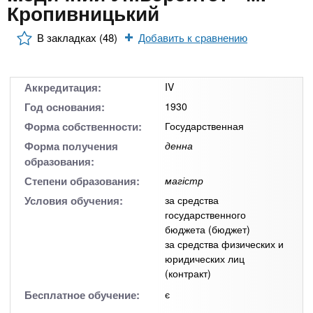
n
MBA
р
Кропивницький
х
ж
з
t
а
В закладках (48)
Добавить к сравнению
Онлайн курсы
н
а
и
в
s
ю
е
За рубежом
Аккредитация:
IV
.
д
Год основания:
1930
е
Форма собственности:
Государственная
i
н
Форма получения
денна
образования:
и
Степени образования:
магістр
n
й
Условия обучения:
за средства
государственного
f
бюджета (бюджет)
за средства физических и
юридических лиц
o
(контракт)
Бесплатное обучение:
є