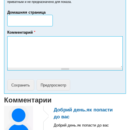
приватным и не предназначено для показа.
е
р
Домашняя страница
т
е
л
е
Комментарий
*
ф
о
н
а
Комментарии
Добрий день.як попасти
до вас
Добрий день.як попасти до вас