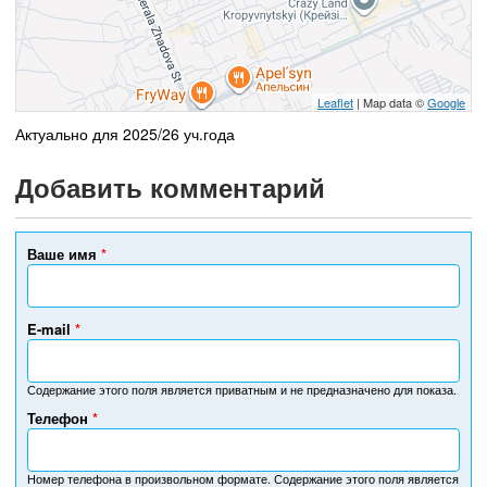
Leaflet
| Map data ©
Google
Актуально для 2025/26 уч.года
Добавить комментарий
Ваше имя
*
E-mail
*
Содержание этого поля является приватным и не предназначено для показа.
Телефон
*
Н
о
м
Номер телефона в произвольном формате. Содержание этого поля является