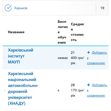
n
MBA
р
х
ж
Харьков
19
з
t
а
Онлайн курсы
н
а
Бесп
и
в
Средня
s
латно
ю
я
е
За рубежом
Название
е
стоимо
обуч
.
д
сть
ение
е
Харківський
i
н
21
Добавить
інститут
немає
400 грн/
к
и
МАУП
рік
сравнению
n
й
Харківський
f
національний
автомобільно-
28
Добавить
є
170 грн/
к
дорожній
o
рік
сравнению
університет
(ХНАДУ)