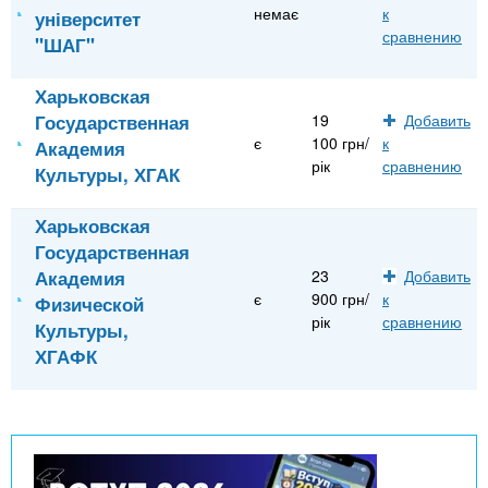
немає
к
університет
сравнению
"ШАГ"
Харьковская
Государственная
19
Добавить
є
100 грн/
к
Академия
рік
сравнению
Культуры, ХГАК
Харьковская
Государственная
Академия
23
Добавить
є
900 грн/
к
Физической
рік
сравнению
Культуры,
ХГАФК