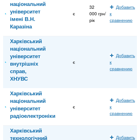
національний
32
Добавить
університет
є
000 грн/
к
імені В.Н.
рік
сравнению
Каразіна
Харківський
національний
університет
Добавить
є
к
внутрішніх
сравнению
справ,
ХНУВС
Харківський
національний
Добавить
є
к
університет
сравнению
радіоелектроніки
Харківський
технологічний
Добавить