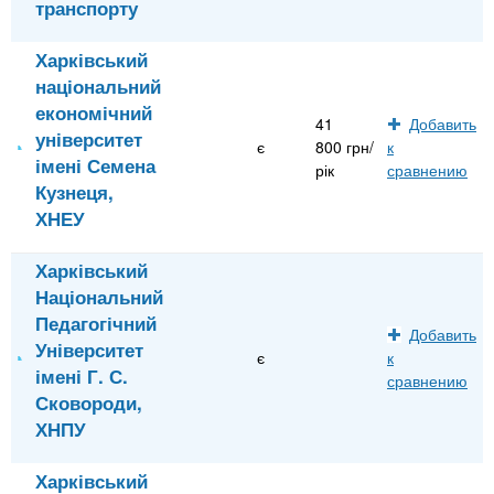
транспорту
Харківський
національний
економічний
41
Добавить
університет
є
800 грн/
к
імені Семена
рік
сравнению
Кузнеця,
ХНЕУ
Харківський
Національний
Педагогічний
Добавить
Університет
є
к
імені Г. С.
сравнению
Сковороди,
ХНПУ
Харківський