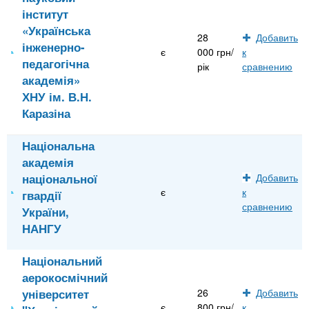
інститут
«Українська
28
Добавить
інженерно-
є
000 грн/
к
педагогічна
рік
сравнению
академія»
ХНУ ім. В.Н.
Каразіна
Національна
академія
національної
Добавить
є
к
гвардії
сравнению
України,
НАНГУ
Національний
аерокосмічний
університет
26
Добавить
є
800 грн/
к