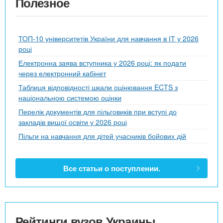
Полезное
ТОП-10 університетів України для навчання в ІТ у 2026
році
Електронна заява вступника у 2026 році: як подати
через електронний кабінет
Таблиця відповідності шкали оцінювання ECTS з
національною системою оцінки
Перелік документів для пільговиків при вступі до
закладів вищої освіти у 2026 році
Пільги на навчання для дітей учасників бойових дій
Все статьи о поступлении.
Рейтинги вузов Украины