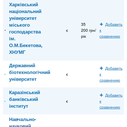
Харківський
національний
університет
міського
35
Добавить
є
200 грн/
к
господарства
рік
сравнению
ім.
О.М.Бекетова,
ХНУМГ
Державний
Добавить
біотехнологічний
є
к
університет
сравнению
Каразінський
Добавить
банківський
є
к
інститут
сравнению
Навчально-
науковий