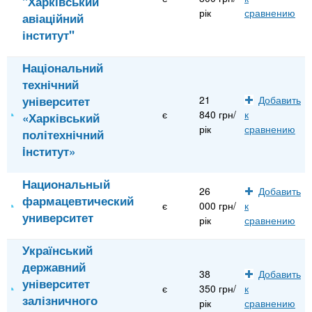
"Харківський
рік
сравнению
авіаційний
інститут"
Національний
технічний
університет
21
Добавить
є
840 грн/
к
«Харківський
рік
сравнению
політехнічний
iнститут»
Национальный
26
Добавить
фармацевтический
є
000 грн/
к
университет
рік
сравнению
Український
державний
38
Добавить
університет
є
350 грн/
к
залізничного
рік
сравнению