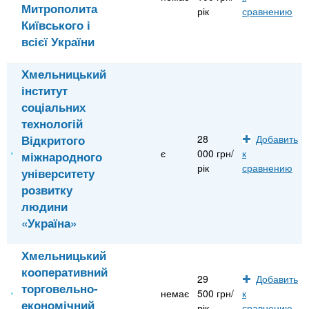
Митрополита
рік
сравнению
Київського і
всієї України
Хмельницький
інститут
соціальних
технологій
Відкритого
28
Добавить
є
000 грн/
к
міжнародного
рік
сравнению
університету
розвитку
людини
«Україна»
Хмельницький
кооперативний
29
Добавить
торговельно-
немає
500 грн/
к
економічний
рік
сравнению