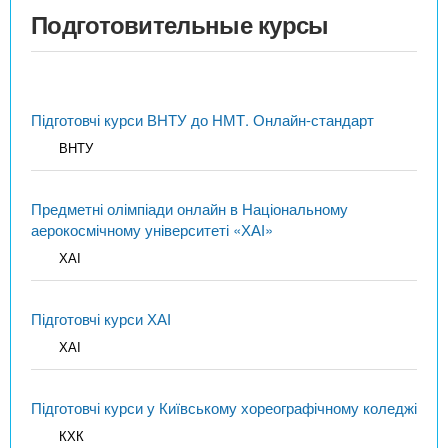
Подготовительные курсы
Підготовчі курси ВНТУ до НМТ. Онлайн-стандарт
ВНТУ
Предметні олімпіади онлайн в Національному
аерокосмічному університеті «ХАІ»
ХАІ
Підготовчі курси ХАІ
ХАІ
Підготовчі курси у Київському хореографічному коледжі
КХК