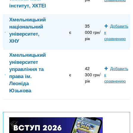
інститут, ХКТЕІ
Хмельницький
національний
35
Добавить
є
000 грн/
к
університет,
рік
сравнению
ХНУ
Хмельницький
університет
управління та
42
Добавить
є
300 грн/
к
права ім.
рік
сравнению
Леоніда
Юзькова