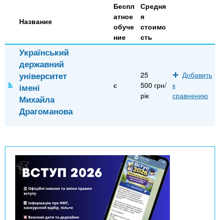
n
MBA
р
х
Беспл
Средня
ж
атное
я
з
t
Название
а
обуче
стоимо
Онлайн курсы
н
а
ние
сть
и
в
s
Український
ю
е
За рубежом
державний
.
д
університет
25
Добавить
є
500 грн/
к
імені
е
рік
сравнению
Михайла
i
н
Драгоманова
и
n
й
f
o