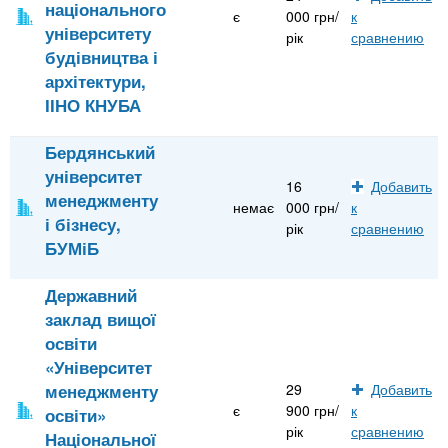
національного
є
000 грн/
к
університету
рік
сравнению
будівництва і
архітектури,
ІІНО КНУБА
Бердянський
університет
16
Добавить
менеджменту
немає
000 грн/
к
і бізнесу,
рік
сравнению
БУМіБ
Державний
заклад вищої
освіти
«Університет
менеджменту
29
Добавить
є
900 грн/
к
освіти»
рік
сравнению
Національної