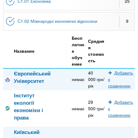
n
MBA
р
C1.01 Економіка
25
х
ж
з
t
а
Онлайн курсы
н
а
C1.02 Міжнародні економічні відносини
9
и
в
s
ю
Бесп
е
За рубежом
Средня
латно
.
д
я
Название
е
стоимо
е
обуч
сть
i
ение
н
и
Європейський
40
Добавить
немає
000 грн/
к
Університет
n
й
рік
сравнению
Інститут
f
екології
29
Добавить
немає
500 грн/
к
економіки і
o
рік
сравнению
права
Київський