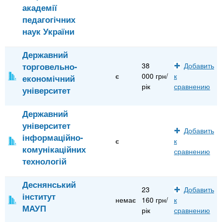
академії
педагогічних
наук України
Державний
торговельно-
38
Добавить
є
000 грн/
к
економічний
рік
сравнению
університет
Державний
університет
Добавить
інформаційно-
є
к
комунікаційних
сравнению
технологій
Деснянський
23
Добавить
інститут
немає
160 грн/
к
МАУП
рік
сравнению