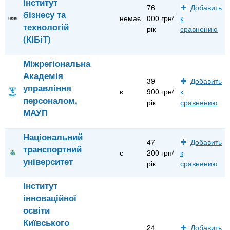
інститут
76
Добавить
бізнесу та
немає
000 грн/
к
технологій
рік
сравнению
(КІБіТ)
Міжрегіональна
Академія
39
Добавить
управління
є
900 грн/
к
персоналом,
рік
сравнению
МАУП
Національний
47
Добавить
транспортний
є
200 грн/
к
університет
рік
сравнению
Інститут
інноваційної
освіти
Київського
24
Добавить