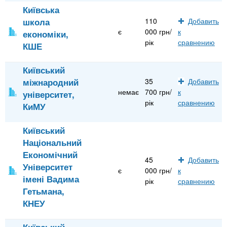
Київська
школа
110
Добавить
є
000 грн/
к
економіки,
рік
сравнению
КШЕ
Київський
міжнародний
35
Добавить
немає
700 грн/
к
університет,
рік
сравнению
КиМУ
Київський
Національний
Економічний
45
Добавить
Університет
є
000 грн/
к
імені Вадима
рік
сравнению
Гетьмана,
КНЕУ
Київський