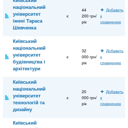
національний
44
Добавить
університет
є
200 грн/
к
імені Тараса
рік
сравнению
Шевченка
Київський
національний
32
Добавить
університет
є
000 грн/
к
будівництва і
рік
сравнению
архітектури
Київський
національний
20
Добавить
університет
є
000 грн/
к
технологій та
рік
сравнению
дизайну
Київський