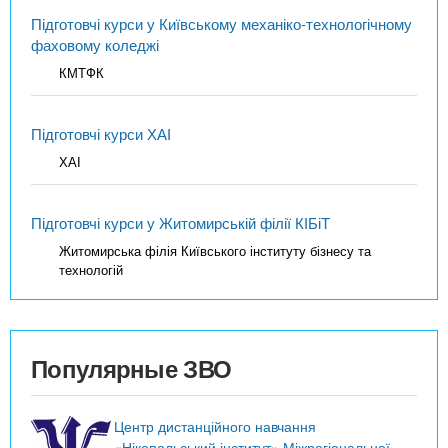
Підготовчі курси у Київському механіко-технологічному
фаховому коледжі
КМТФК
Підготовчі курси ХАІ
ХАІ
Підготовчі курси у Житомирській філії КІБіТ
Житомирська філія Київського інституту бізнесу та
технологій
Популярные ЗВО
Центр дистанційного навчання
«Нікопольський інститут» Міжрегіональної