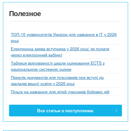
Полезное
ТОП-10 університетів України для навчання в ІТ у 2026
році
Електронна заява вступника у 2026 році: як подати
через електронний кабінет
Таблиця відповідності шкали оцінювання ECTS з
національною системою оцінки
Перелік документів для пільговиків при вступі до
закладів вищої освіти у 2026 році
Пільги на навчання для дітей учасників бойових дій
Все статьи о поступлении.