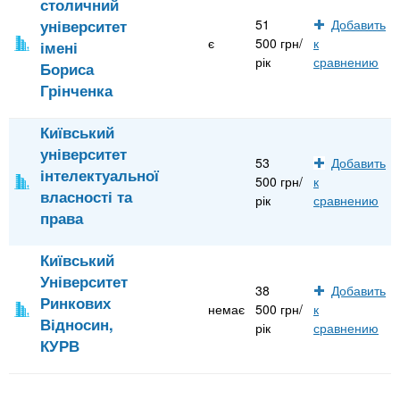
столичний
університет
51
Добавить
є
500 грн/
к
імені
рік
сравнению
Бориса
Грінченка
Київський
університет
53
Добавить
інтелектуальної
500 грн/
к
власності та
рік
сравнению
права
Київський
Університет
38
Добавить
Ринкових
немає
500 грн/
к
Відносин,
рік
сравнению
КУРВ