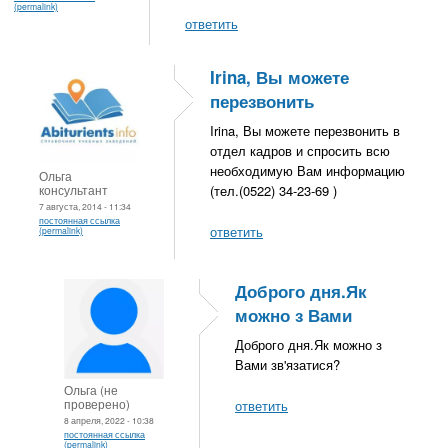
(permalink)
ответить
Irina, Вы можете
перезвонить
Irina, Вы можете перезвонить в
отдел кадров и спросить всю
необходимую Вам информацию
Ольга
консультант
(тел.(0522) 34-23-69 )
7 августа, 2014 - 11:34
постоянная ссылка
ответить
(permalink)
Доброго дня.Як
можно з Вами
Доброго дня.Як можно з
Вами зв'язатися?
Ольга (не
проверено)
ответить
8 апреля, 2022 - 10:38
постоянная ссылка
(permalink)