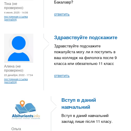
Бакалавр?
Тіна (не
проверено)
4 июня, 2025 - 14:06
ответить
постоянная ссылка
(permalink)
Здравствуйте подскажите
Здравствуйте подскажите
пожалуйста могу ли я поступить в
ваш колледж на филолога после 9
класса или обезательно 11 класс
Алина (не
проверено)
ответить
22 декабря, 2022 - 17:04
постоянная ссылка
(permalink)
Вступ в даний
навчальний
Вступ в даний навчальний
заклад лише після 11 класу.
Ольга