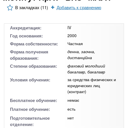
n
MBA
р
х
ж
В закладках (11)
Добавить к сравнению
з
t
а
Онлайн курсы
н
а
и
в
s
Аккредитация:
IV
ю
е
За рубежом
Год основания:
2000
.
д
Форма собственности:
Частная
е
Форма получения
денна, заочна,
дистанційна
образования:
i
н
Степени образования:
фаховий молодший
и
бакалавр, бакалавр
n
й
Условия обучения:
за средства физических и
юридических лиц
f
(контракт)
Бесплатное обучение:
немає
o
Платное обучение:
есть
Подготовительное
нет
отделение: