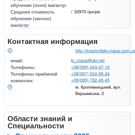
обучения (очно) магистр:
Средняя стоимость
32970 грн/рік
обучения (заочно)
магистр:
Контактная информация
http://kropivnitsky.maup.com.ua
email:
ki_maup@ukr.net
Телефоны:
+38(099) 443-47-19
Телефоны приёмной
+38(067) 524-99-24
+38(095) 792-45-45
комиссии:
м. Кропивницький, вул.
Варшавська, 2
Области знаний и
Специальности