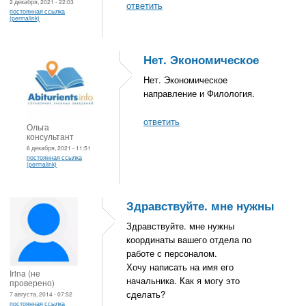
2 декабря, 2021 - 22:03
ответить
постоянная ссылка
(permalink)
Нет. Экономическое
Нет. Экономическое
направление и Филология.
ответить
Ольга
консультант
6 декабря, 2021 - 11:51
постоянная ссылка
(permalink)
Здравствуйте. мне нужны
Здравствуйте. мне нужны
координаты вашего отдела по
работе с персоналом.
Хочу написать на имя его
Irina (не
начальника. Как я могу это
проверено)
сделать?
7 августа, 2014 - 07:52
постоянная ссылка