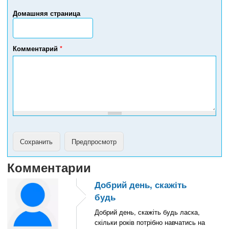
р
Домашняя страница
т
е
л
е
Комментарий
*
ф
о
н
а
Комментарии
Добрий день, скажіть
будь
Добрий день, скажіть будь ласка,
скільки років потрібно навчатись на