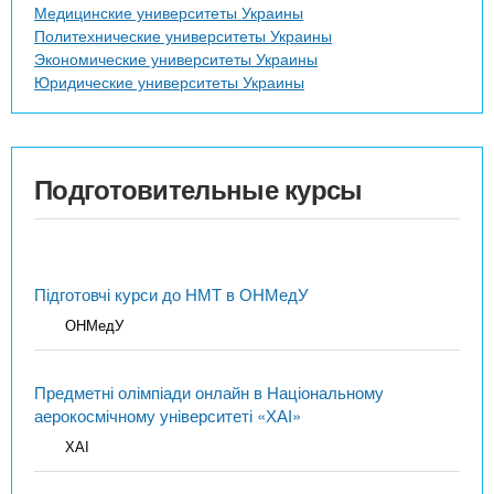
Медицинские университеты Украины
Политехнические университеты Украины
Экономические университеты Украины
Юридические университеты Украины
Подготовительные курсы
Підготовчі курси до НМТ в ОНМедУ
ОНМедУ
Предметні олімпіади онлайн в Національному
аерокосмічному університеті «ХАІ»
ХАІ