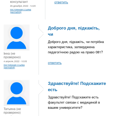
консультант
ответить
26 декабря, 2022 - 14:20
постоянная ссылка
(permalink)
Доброго дня, підкажіть,
чи
Доброго дня, підкажіть, чи потрібна
характеристика, затверджена
педагогічною радою на право 081?
Інна (не
проверено)
4 апреля, 2022 - 10:05
ответить
постоянная ссылка
(permalink)
Здравствуйте! Подскажите
есть
Здравствуйте! Подскажите есть
факультет связан с медициной в
вашем университете?
Татьяна (не
проверено)