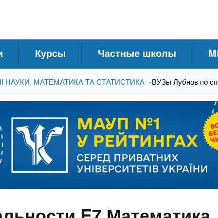
и
Курсы
Частные школы
M
І НАУКИ, МАТЕМАТИКА ТА СТАТИСТИКА
ВУЗы Лубнов по сп
»
альности E7 Математика