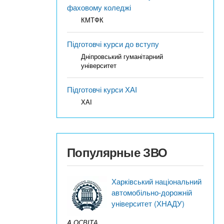
фаховому коледжі
КМТФК
Підготовчі курси до вступу
Дніпровський гуманітарний
університет
Підготовчі курси ХАІ
ХАІ
Популярные ЗВО
Харківський національний
автомобільно-дорожній
університет (ХНАДУ)
A ОСВІТА