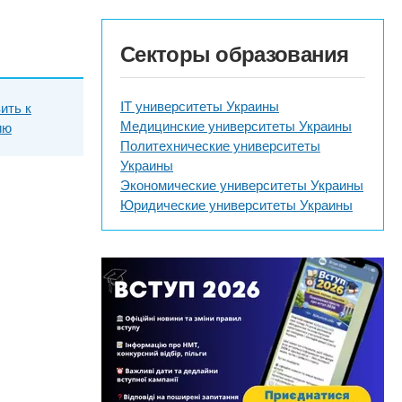
Секторы образования
IT университеты Украины
ить к
Медицинские университеты Украины
ию
Политехнические университеты
Украины
Экономические университеты Украины
Юридические университеты Украины