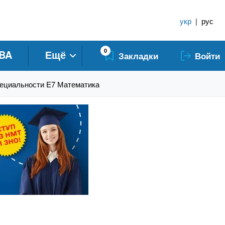
укр
|
рус
0
BA
Ещё
Закладки
Войти
ециальности E7 Математика