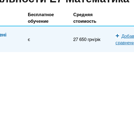
Бесплатное
Средняя
обучение
стоимость
ені
Добав
є
27 650 грн/рік
сравнен