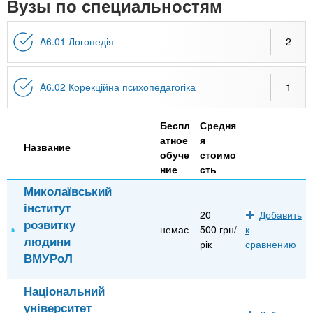
n
Вузы по специальностям
MBA
р
х
ж
з
t
а
A6.01 Логопедія
2
Онлайн курсы
н
а
и
в
s
ю
е
За рубежом
A6.02 Корекційна психопедагогіка
1
.
д
Беспл
Средня
е
атное
я
i
н
Название
обуче
стоимо
и
ние
сть
n
й
Миколаївський
інститут
20
Добавить
f
розвитку
немає
500 грн/
к
людини
рік
сравнению
ВМУРоЛ
o
Національний
університет