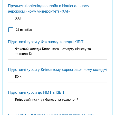
Предметні олімпіади онлайн в Національному
аерокосмічному університеті «ХАІ»
ХАІ
02 октября
Підготовчі курси у Фаховому коледжі КІБіТ
Фаховий коледж Київського інституту бізнесу та
технологій
Підготовчі курси у Київському хореографічному коледжі
КХК
Підготовчі курси до НМТ в КІБіТ
Київський інститут бізнесу та технологій
БЕЗКОШТОВНІ онлайн-курси підготовки до НМТ