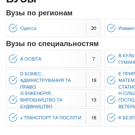
n
е
х
р
з
Вузы по регионам
t
ж
а
а
н
в
Одесса
20
Измаил
s
и
е
ю
Вузы по специальностям
д
.
е
B КУЛЬ
A ОСВІТА
7
н
ГУМАНІ
i
и
D БІЗНЕС,
E ПРИР
й
n
АДМІНІСТРУВАННЯ ТА
19
МАТЕМ
ПРАВО
СТАТИ
G ІНЖЕНЕРІЯ,
H СІЛЬ
f
ВИРОБНИЦТВО ТА
13
ГОСПО
БУДІВНИЦТВО
ВЕТЕР
o
J ТРАНСПОРТ ТА ПОСЛУГИ
18
K БЕЗ