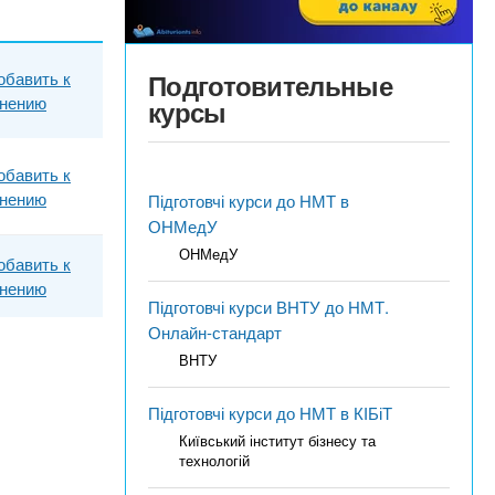
обавить к
Подготовительные
внению
курсы
обавить к
внению
Підготовчі курси до НМТ в
ОНМедУ
ОНМедУ
обавить к
внению
Підготовчі курси ВНТУ до НМТ.
Онлайн-стандарт
ВНТУ
Підготовчі курси до НМТ в КІБіТ
Київський інститут бізнесу та
технологій