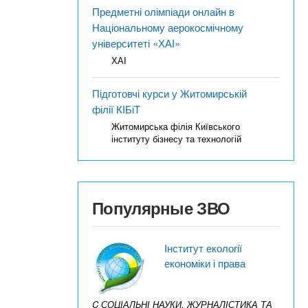
Предметні олімпіади онлайн в
Національному аерокосмічному
університеті «ХАІ»
ХАІ
Підготовчі курси у Житомирській
філії КІБіТ
Житомирська філія Київського
інституту бізнесу та технологій
Популярные ЗВО
Інститут екології
економіки і права
C СОЦІАЛЬНІ НАУКИ, ЖУРНАЛІСТИКА ТА