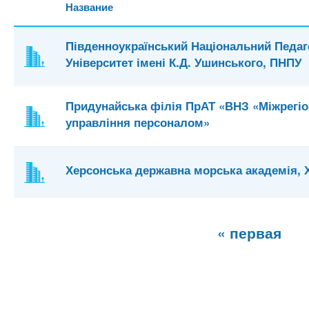
Название
Південноукраїнський Національний Педаг
Університет імені К.Д. Ушинського, ПНПУ
Придунайська філія ПрАТ «ВНЗ «Міжрегі
управління персоналом»
Херсонська державна морська академія,
С
« первая
т
р
а
н
и