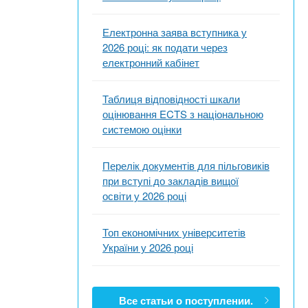
Електронна заява вступника у
2026 році: як подати через
електронний кабінет
Таблиця відповідності шкали
оцінювання ECTS з національною
системою оцінки
Перелік документів для пільговиків
при вступі до закладів вищої
освіти у 2026 році
Топ економічних університетів
України у 2026 році
Все статьи о поступлении.