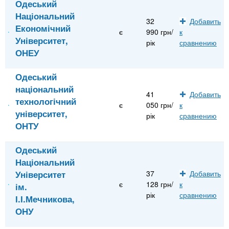
Одеський
Національний
32
Добавить
Економічний
є
990 грн/
к
Університет,
рік
сравнению
ОНЕУ
Одеський
національний
41
Добавить
технологічний
є
050 грн/
к
університет,
рік
сравнению
ОНТУ
Одеський
Національний
Університет
37
Добавить
є
128 грн/
к
ім.
рік
сравнению
І.І.Мечникова,
ОНУ