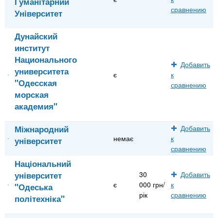
Гуманітарний
сравнению
Університет
Дунайский
институт
Национального
Добавить
университета
є
к
"Одесская
сравнению
морская
академия"
Міжнародний
Добавить
немає
к
університет
сравнению
Національний
університет
30
Добавить
є
000 грн/
к
"Одеська
рік
сравнению
політехніка"