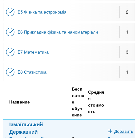
E5 Фізика та астрономія
2
E6 Прикладна фізика та наноматеріали
1
E7 Математика
3
E8 Статистика
1
Бесп
Средня
латно
я
Название
е
стоимо
обуч
сть
ение
Ізмаїльський
Державний
Добавить
є
к