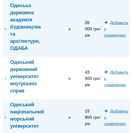
Одеська
державна
академія
26
Добавить
будівництва
є
000 грн/
к
та
рік
сравнению
архітектури,
ОДАБА
Одеський
державний
43
Добавить
університет
є
000 грн/
к
внутрішніх
рік
сравнению
справ
Одеський
національний
23
Добавить
є
800 грн/
к
морський
рік
сравнению
університет