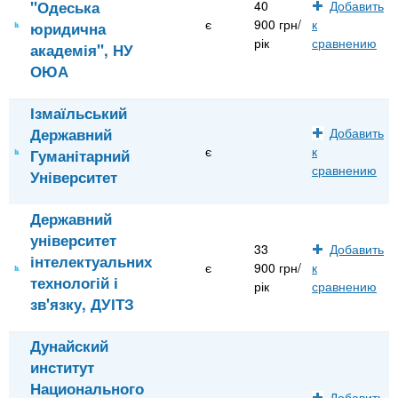
"Одеська
40
Добавить
є
900 грн/
к
юридична
рік
сравнению
академія", НУ
ОЮА
Ізмаїльський
Державний
Добавить
є
к
Гуманітарний
сравнению
Університет
Державний
університет
33
Добавить
інтелектуальних
є
900 грн/
к
технологій і
рік
сравнению
зв'язку, ДУІТЗ
Дунайский
институт
Национального
Добавить