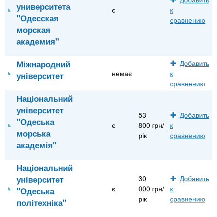
университета
є
к
"Одесская
сравнению
морская
академия"
Міжнародний
Добавить
немає
к
університет
сравнению
Національний
університет
53
Добавить
"Одеська
є
800 грн/
к
морська
рік
сравнению
академія"
Національний
університет
30
Добавить
є
000 грн/
к
"Одеська
рік
сравнению
політехніка"