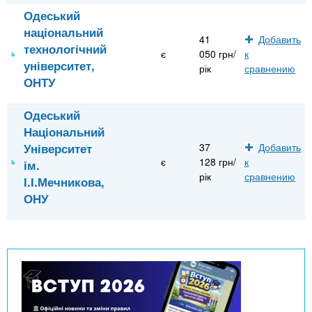
Одеський
національний
41
Добавить
технологічний
є
050 грн/
к
університет,
рік
сравнению
ОНТУ
Одеський
Національний
Університет
37
Добавить
є
128 грн/
к
ім.
рік
сравнению
І.І.Мечникова,
ОНУ