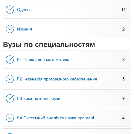
n
MBA
р
х
ж
Одесса
11
з
t
а
Онлайн курсы
н
а
и
в
s
Измаил
2
ю
е
За рубежом
Вузы по специальностям
.
д
е
F1 Прикладна математика
3
i
н
и
n
й
F2 Інженерія програмного забезпечення
5
f
F3 Комп`ютерні науки
9
o
F4 Системний аналіз та наука про дані
4