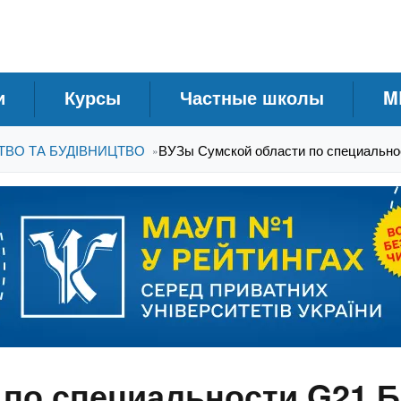
и
Курсы
Частные школы
M
ТВО ТА БУДІВНИЦТВО
ВУЗы Сумской области по специальност
»
по специальности G21 Бі