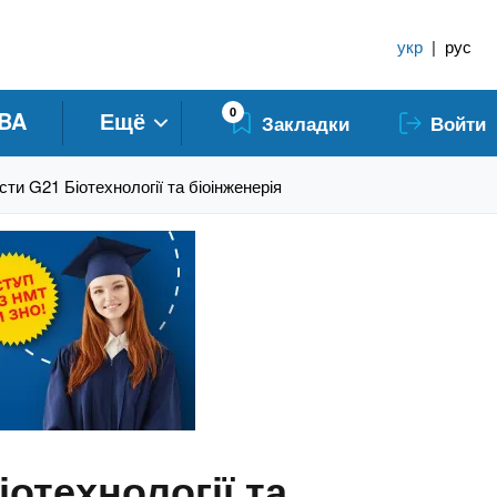
укр
|
рус
0
BA
Ещё
Закладки
Войти
и G21 Біотехнології та біоінженерія
отехнології та