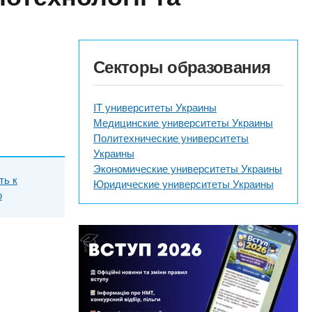
Секторы образования
IT университеты Украины
Медицинские университеты Украины
Политехнические университеты
Украины
Экономические университеты Украины
ть к
Юридические университеты Украины
ю