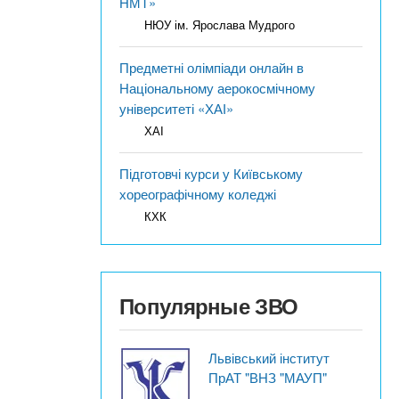
НМТ»
НЮУ ім. Ярослава Мудрого
Предметні олімпіади онлайн в
Національному аерокосмічному
університеті «ХАІ»
ХАІ
Підготовчі курси у Київському
хореографічному коледжі
КХК
Популярные ЗВО
Львівський інститут
ПрАТ "ВНЗ "МАУП"