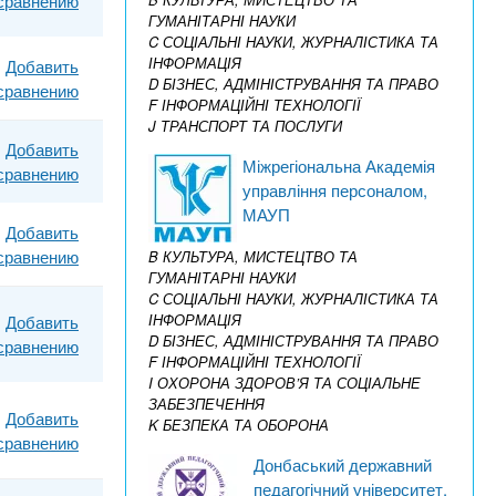
 сравнению
ГУМАНІТАРНІ НАУКИ
C СОЦІАЛЬНІ НАУКИ, ЖУРНАЛІСТИКА ТА
ІНФОРМАЦІЯ
Добавить
D БІЗНЕС, АДМІНІСТРУВАННЯ ТА ПРАВО
 сравнению
F ІНФОРМАЦІЙНІ ТЕХНОЛОГІЇ
J ТРАНСПОРТ ТА ПОСЛУГИ
Добавить
Міжрегіональна Академія
 сравнению
управління персоналом,
МАУП
Добавить
 сравнению
B КУЛЬТУРА, МИСТЕЦТВО ТА
ГУМАНІТАРНІ НАУКИ
C СОЦІАЛЬНІ НАУКИ, ЖУРНАЛІСТИКА ТА
ІНФОРМАЦІЯ
Добавить
D БІЗНЕС, АДМІНІСТРУВАННЯ ТА ПРАВО
 сравнению
F ІНФОРМАЦІЙНІ ТЕХНОЛОГІЇ
I ОХОРОНА ЗДОРОВ’Я ТА СОЦІАЛЬНЕ
ЗАБЕЗПЕЧЕННЯ
Добавить
K БЕЗПЕКА ТА ОБОРОНА
 сравнению
Донбаський державний
педагогічний університет,