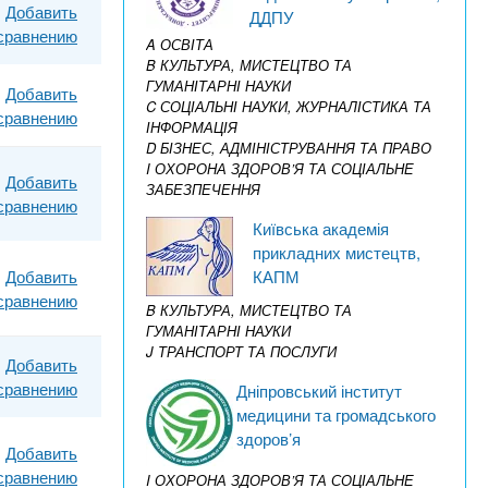
Добавить
ДДПУ
 сравнению
A ОСВІТА
B КУЛЬТУРА, МИСТЕЦТВО ТА
ГУМАНІТАРНІ НАУКИ
Добавить
C СОЦІАЛЬНІ НАУКИ, ЖУРНАЛІСТИКА ТА
 сравнению
ІНФОРМАЦІЯ
D БІЗНЕС, АДМІНІСТРУВАННЯ ТА ПРАВО
I ОХОРОНА ЗДОРОВ’Я ТА СОЦІАЛЬНЕ
Добавить
ЗАБЕЗПЕЧЕННЯ
 сравнению
Київська академія
прикладних мистецтв,
КАПМ
Добавить
 сравнению
B КУЛЬТУРА, МИСТЕЦТВО ТА
ГУМАНІТАРНІ НАУКИ
J ТРАНСПОРТ ТА ПОСЛУГИ
Добавить
 сравнению
Дніпровський інститут
медицини та громадського
здоров’я
Добавить
 сравнению
I ОХОРОНА ЗДОРОВ’Я ТА СОЦІАЛЬНЕ