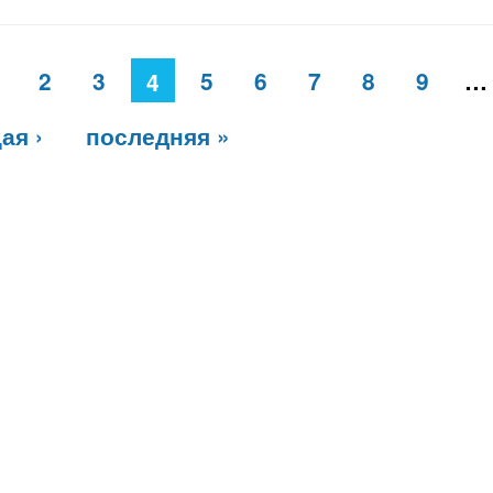
2
3
5
6
7
8
9
…
4
ая ›
последняя »