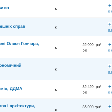
ситет
є
к
рішніх справ
є
к
ені Олеся Гончара,
22 000 грн/
є
рік
к
ономічний
є
к
32 420 грн/
емія, ДДМА
є
рік
к
а і архітектури,
35 000 грн/
є