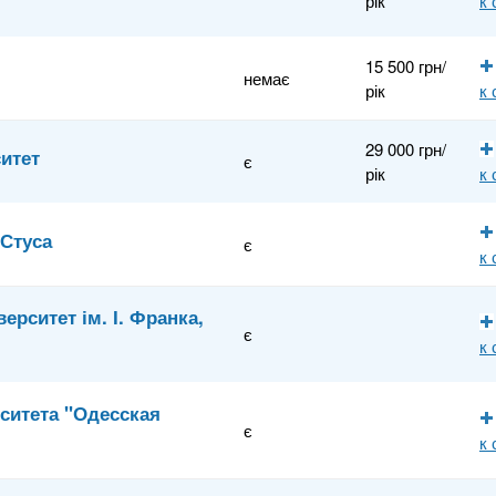
рік
к
15 500 грн/
немає
рік
к
29 000 грн/
итет
є
рік
к
.Стуса
є
к
рситет ім. І. Франка,
є
к
ситета "Одесская
є
к