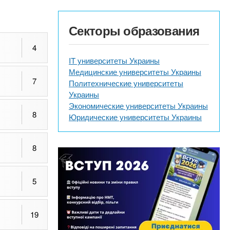
Секторы образования
4
IT университеты Украины
Медицинские университеты Украины
7
Политехнические университеты
Украины
Экономические университеты Украины
8
Юридические университеты Украины
8
5
19