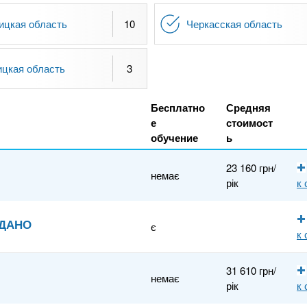
ицкая область
10
Черкасская область
ицкая область
3
Бесплатно
Средняя
е
стоимост
обучение
ь
23 160 грн/
немає
рік
к
, ДАНО
є
к
31 610 грн/
немає
рік
к