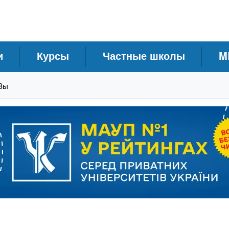
и
Курсы
Частные школы
M
Зы