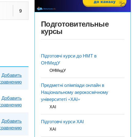
9
Подготовительные
курсы
Підготовчі курси до НМТ в
ОНМедУ
ОНМедУ
Добавить
 сравнению
Предметні олімпіади онлайн в
Національному аерокосмічному
Добавить
університеті «ХАІ»
 сравнению
ХАІ
Добавить
Підготовчі курси ХАІ
 сравнению
ХАІ