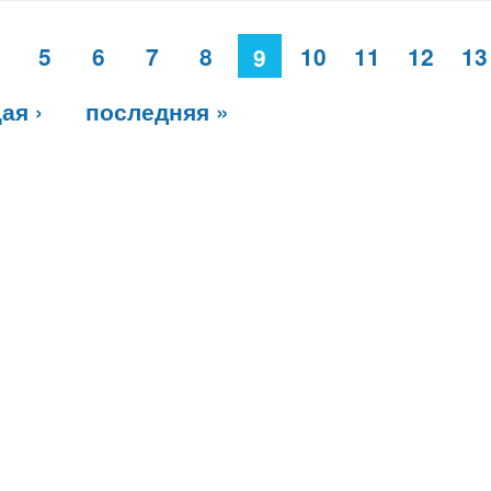
…
5
6
7
8
10
11
12
13
9
ая ›
последняя »