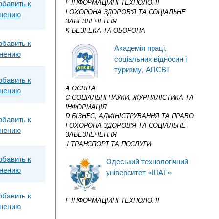
F ІНФОРМАЦІЙНІ ТЕХНОЛОГІЇ
обавить к
I ОХОРОНА ЗДОРОВ’Я ТА СОЦІАЛЬНЕ
внению
ЗАБЕЗПЕЧЕННЯ
K БЕЗПЕКА ТА ОБОРОНА
обавить к
Академія праці,
внению
соціальних відносин і
туризму, АПСВТ
обавить к
A ОСВІТА
внению
C СОЦІАЛЬНІ НАУКИ, ЖУРНАЛІСТИКА ТА
ІНФОРМАЦІЯ
D БІЗНЕС, АДМІНІСТРУВАННЯ ТА ПРАВО
обавить к
I ОХОРОНА ЗДОРОВ’Я ТА СОЦІАЛЬНЕ
внению
ЗАБЕЗПЕЧЕННЯ
J ТРАНСПОРТ ТА ПОСЛУГИ
обавить к
Одеський технологічний
внению
університет «ШАГ»
обавить к
F ІНФОРМАЦІЙНІ ТЕХНОЛОГІЇ
внению