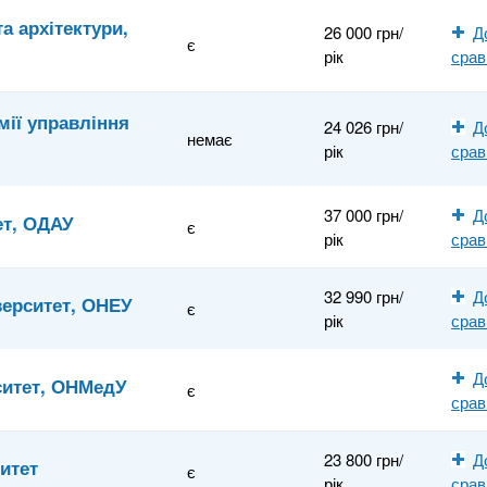
а архітектури,
26 000 грн/
Д
є
рік
сра
мії управління
24 026 грн/
Д
немає
рік
сра
37 000 грн/
Д
ет, ОДАУ
є
рік
сра
32 990 грн/
Д
верситет, ОНЕУ
є
рік
сра
Д
ситет, ОНМедУ
є
сра
23 800 грн/
Д
итет
є
рік
сра