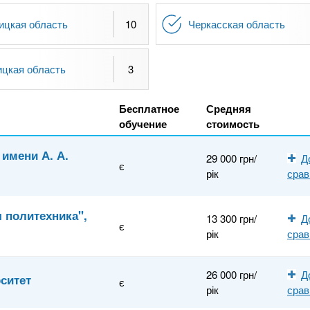
ицкая область
10
Черкасская область
ицкая область
3
Бесплатное
Средняя
обучение
стоимость
имени А. А.
29 000 грн/
Д
є
рік
сра
 политехника",
13 300 грн/
Д
є
рік
сра
26 000 грн/
Д
ситет
є
рік
сра