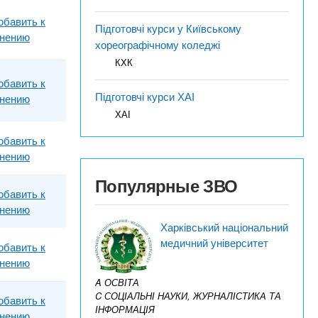
обавить к
Підготовчі курси у Київському
внению
хореографічному коледжі
КХК
обавить к
Підготовчі курси ХАІ
внению
ХАІ
обавить к
внению
Популярные ЗВО
обавить к
внению
Харківський національний
медичний університет
обавить к
внению
A ОСВІТА
C СОЦІАЛЬНІ НАУКИ, ЖУРНАЛІСТИКА ТА
обавить к
ІНФОРМАЦІЯ
внению