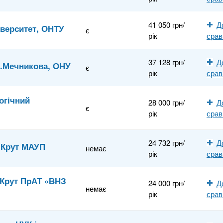
41 050 грн/
Д
іверситет, ОНТУ
є
рік
сра
37 128 грн/
Д
.І.Мечникова, ОНУ
є
рік
сра
огічний
28 000 грн/
Д
є
рік
сра
24 732 грн/
Д
в Крут МАУП
немає
рік
сра
в Крут ПрАТ «ВНЗ
24 000 грн/
Д
немає
рік
сра