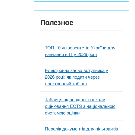
Полезное
ТОП-10 університетів України для
навчання в ІТ у 2026 році
Електронна заява вступника у
2026 році: як подати через
електронний кабінет
Таблиця відповідності шкали
оцінювання ECTS з національною
системою оцінки
Перелік документів для пільговиків