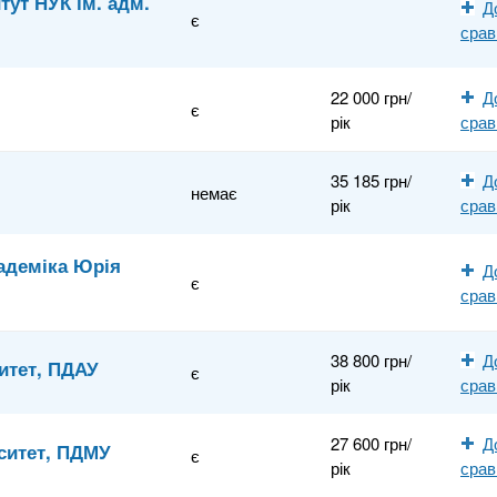
ут НУК ім. адм.
Д
є
сра
22 000 грн/
Д
є
рік
сра
35 185 грн/
Д
немає
рік
сра
кадеміка Юрія
Д
є
сра
38 800 грн/
Д
итет, ПДАУ
є
рік
сра
27 600 грн/
Д
ситет, ПДМУ
є
рік
сра