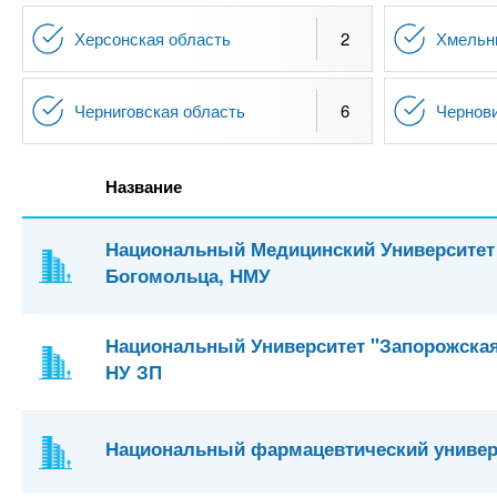
Херсонская область
2
Хмельн
Черниговская область
6
Чернов
Название
Национальный Медицинский Университет 
Богомольца, НМУ
Национальный Университет "Запорожская
НУ ЗП
Национальный фармацевтический универ