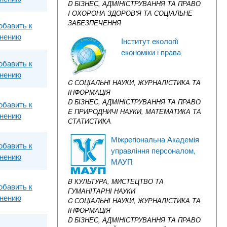
D БІЗНЕС, АДМІНІСТРУВАННЯ ТА ПРАВО
I ОХОРОНА ЗДОРОВ’Я ТА СОЦІАЛЬНЕ
ЗАБЕЗПЕЧЕННЯ
обавить к
внению
Інститут екології
економіки і права
обавить к
внению
C СОЦІАЛЬНІ НАУКИ, ЖУРНАЛІСТИКА ТА
ІНФОРМАЦІЯ
D БІЗНЕС, АДМІНІСТРУВАННЯ ТА ПРАВО
обавить к
E ПРИРОДНИЧІ НАУКИ, МАТЕМАТИКА ТА
внению
СТАТИСТИКА
Міжрегіональна Академія
обавить к
управління персоналом,
внению
МАУП
B КУЛЬТУРА, МИСТЕЦТВО ТА
обавить к
ГУМАНІТАРНІ НАУКИ
внению
C СОЦІАЛЬНІ НАУКИ, ЖУРНАЛІСТИКА ТА
ІНФОРМАЦІЯ
D БІЗНЕС, АДМІНІСТРУВАННЯ ТА ПРАВО