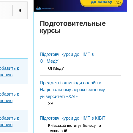
9
Подготовительные
курсы
Підготовчі курси до НМТ в
ОНМедУ
обавить к
ОНМедУ
внению
Предметні олімпіади онлайн в
Національному аерокосмічному
обавить к
університеті «ХАІ»
внению
ХАІ
обавить к
Підготовчі курси до НМТ в КІБіТ
внению
Київський інститут бізнесу та
технологій