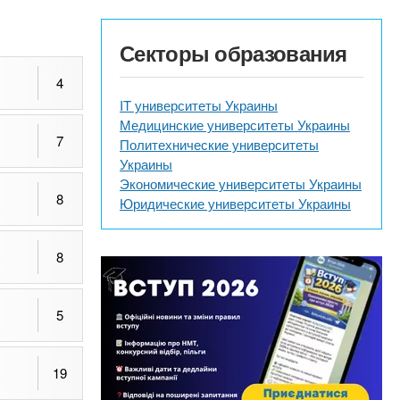
Секторы образования
4
IT университеты Украины
Медицинские университеты Украины
7
Политехнические университеты
Украины
Экономические университеты Украины
8
Юридические университеты Украины
8
5
19